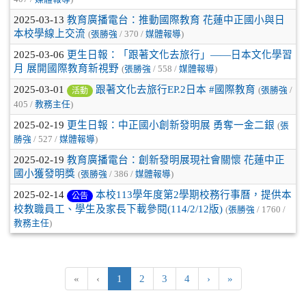
2025-03-13
教育廣播電台：推動國際教育 花蓮中正國小與日
本校學線上交流
(
張勝強
/ 370 /
媒體報導
)
2025-03-06
更生日報：「跟著文化去旅行」——日本文化學習
月 展開國際教育新視野
(
張勝強
/ 558 /
媒體報導
)
2025-03-01
跟著文化去旅行EP.2日本 #國際教育
(
張勝強
/
活動
405 /
教務主任
)
2025-02-19
更生日報：中正國小創新發明展 勇奪一金二銀
(
張
勝強
/ 527 /
媒體報導
)
2025-02-19
教育廣播電台：創新發明展現社會關懷 花蓮中正
國小獲發明獎
(
張勝強
/ 386 /
媒體報導
)
2025-02-14
本校113學年度第2學期校務行事曆，提供本
公告
校教職員工、學生及家長下載參閱(114/2/12版)
(
張勝強
/ 1760 /
教務主任
)
(目前頁次)
下一頁
最後頁
«
‹
1
2
3
4
›
»