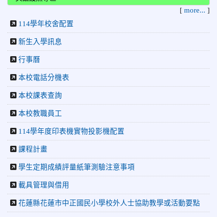
賽」，成績優異
[
more...
]
2026-06-09
賀 本校籃球隊參加 2026花蓮縣第46屆假
114學年校舍配置
榮譽
日盃籃球賽 榮獲季軍！
新生入學訊息
2026-06-09
賀 本校游泳隊參加115年花蓮縣縣長盃分
榮譽
行事曆
齡游泳錦標賽榮獲佳績！
本校電話分機表
2026-06-02
賀 本校跆拳道隊參加 115年花蓮縣「縣
榮譽
長盃」跆拳道錦標賽暨全國少年盃花蓮縣代表隊選拔賽 榮獲
本校課表查詢
佳績！
本校教職員工
2026-05-03
賀! 本校參加全縣低年級英語口說比賽-
榮譽
Show and Tell榮獲佳績
114學年度印表機實物投影機配置
2026-04-30
國稅局「114年度綜合所得稅結算申報」宣導內
課程計畫
容
2026-04-27
賀 本校籃球隊參加115年花蓮縣縣長盃籃
榮譽
學生定期成績評量紙筆測驗注意事項
球錦標賽 榮獲亞軍！
載具管理與借用
2026-04-09
賀! 本校中正國小115年度(1~3年級)健康
公告
花蓮縣花蓮市中正國民小學校外人士協助教學或活動要點
促進繪畫比賽優勝名單