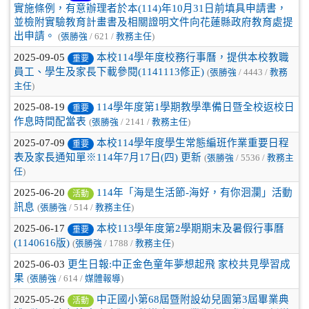
實施條例，有意辦理者於本(114)年10月31日前填具申請書，
並檢附實驗教育計畫書及相關證明文件向花蓮縣政府教育處提
出申請。
(
張勝強
/ 621 /
教務主任
)
2025-09-05
本校114學年度校務行事曆，提供本校教職
重要
員工、學生及家長下載參閱(1141113修正)
(
張勝強
/ 4443 /
教務
主任
)
2025-08-19
114學年度第1學期教學準備日暨全校返校日
重要
作息時間配當表
(
張勝強
/ 2141 /
教務主任
)
2025-07-09
本校114學年度學生常態編班作業重要日程
重要
表及家長通知單※114年7月17日(四) 更新
(
張勝強
/ 5536 /
教務主
任
)
2025-06-20
114年「海是生活節-海好，有你洄瀾」活動
活動
訊息
(
張勝強
/ 514 /
教務主任
)
2025-06-17
本校113學年度第2學期期末及暑假行事曆
重要
(1140616版)
(
張勝強
/ 1788 /
教務主任
)
2025-06-03
更生日報:中正金色童年夢想起飛 家校共見學習成
果
(
張勝強
/ 614 /
媒體報導
)
2025-05-26
中正國小第68屆暨附設幼兒園第3屆畢業典
活動