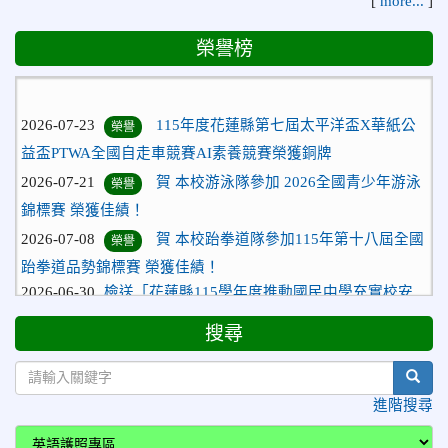
[
more...
]
榮譽榜
2026-07-23
115年度花蓮縣第七屆太平洋盃X華紙公
榮譽
益盃PTWA全國自走車競賽AI素養競賽榮獲銅牌
2026-07-21
賀 本校游泳隊參加 2026全國青少年游泳
榮譽
錦標賽 榮獲佳績！
2026-07-08
賀 本校跆拳道隊參加115年第十八屆全國
榮譽
跆拳道品勢錦標賽 榮獲佳績！
2026-06-30
檢送「花蓮縣115學年度推動國民中學充實校安
人力聯合甄選簡章」1份，敬請協助公告周知，請查照。
2026-06-29
賀 本校跆拳道隊參加115年花蓮市「市長
榮譽
搜尋
盃」跆拳道錦標賽 榮獲佳績！
sear
2026-06-16
賀 本校跆拳道隊參加115年第三十三屆全
榮譽
進階搜尋
國少年跆拳道錦標賽 榮獲佳績！
2026-06-10
恭喜本校參加「115年花蓮市語文競
榮譽