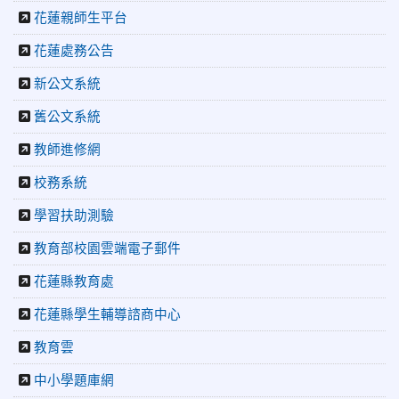
師生自製畢業歌曲
花蓮親師生平台
2026-06-10
教育廣播電台：尋覓歷史記憶 花蓮中正國小社團
體驗闖關探索歷史
花蓮處務公告
2026-04-30
讓愛閃閃發光！中正國小「小老闆大市集」愛心
捐助光復國小
新公文系統
2026-07-22
花蓮新聞網：花蓮市中正國小跆拳道隊捷報連
舊公文系統
連 三大賽事勇奪20金12銀6銅 展現深厚培訓實力
2026-07-22
更生新聞網：中正國小跆拳道隊金光閃閃全國少
教師進修網
年盃勇奪3金4銀、市長盃橫掃13金
校務系統
2026-07-08
教育廣播電台：沉浸式體驗 花蓮中正國小培養學
生國際視野
學習扶助測驗
2026-06-16
花蓮新聞網：【中正國小70週年校慶系列活動
「游藝飛揚」晚會登場】 師生家長齊聚一堂 共譜「時光樂
教育部校園雲端電子郵件
章．經典再現」
花蓮縣教育處
2026-06-16
更生新聞網：中正國小創校70週年「游藝飛揚」
才藝晚會登場
花蓮縣學生輔導諮商中心
2026-06-10
教育廣播電台：揮別童年迎向青春 中正國小畢業
師生自製畢業歌曲
教育雲
2026-06-10
教育廣播電台：尋覓歷史記憶 花蓮中正國小社團
中小學題庫網
體驗闖關探索歷史