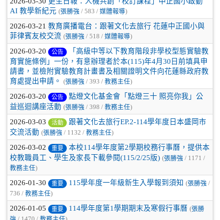
2026-03-30
更生日報：人機共創「校訂課程」中正國小啟動
AI 教學新紀元
(
張勝強
/ 583 /
媒體報導
)
2026-03-21
教育廣播電台：跟著文化去旅行 花蓮中正國小與
菲律賓友校交流
(
張勝強
/ 518 /
媒體報導
)
2026-03-20
「高級中等以下教育階段非學校型態實驗教
公告
育實施條例」一份，有意辦理者於本(115)年4月30日前填具申
請書，並檢附實驗教育計畫書及相關證明文件向花蓮縣政府教
育處提出申請。
(
張勝強
/ 393 /
教務主任
)
2026-03-20
點燈文化基金會「點燈三十 照亮你我」公
公告
益巡迴講座活動
(
張勝強
/ 398 /
教務主任
)
2026-03-03
跟著文化去旅行EP.2-114學年度日本盛岡市
活動
交流活動
(
張勝強
/ 1132 /
教務主任
)
2026-03-02
本校114學年度第2學期校務行事曆，提供本
重要
校教職員工、學生及家長下載參閱(115/2/25版)
(
張勝強
/ 1171 /
教務主任
)
2026-01-30
115學年度一年級新生入學報到須知
(
張勝強
/
重要
736 /
教務主任
)
2026-01-05
114學年度第1學期期末及寒假行事曆
(
張勝
重要
強
/ 1470 /
教務主任
)