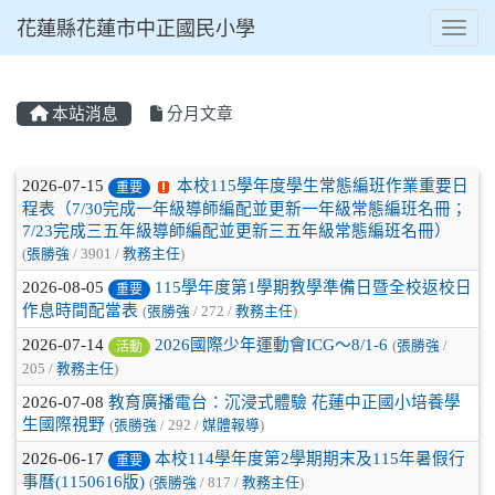
花蓮縣花蓮市中正國民小學
Toggl
本站消息
分月文章
⏸
文章列表
2026-07-15
本校115學年度學生常態編班作業重要日
重要
程表（7/30完成一年級導師編配並更新一年級常態編班名冊；
7/23完成三五年級導師編配並更新三五年級常態編班名冊）
(
張勝強
/ 3901 /
教務主任
)
2026-08-05
115學年度第1學期教學準備日暨全校返校日
重要
作息時間配當表
(
張勝強
/ 272 /
教務主任
)
2026-07-14
2026國際少年運動會ICG～8/1-6
(
張勝強
/
活動
205 /
教務主任
)
2026-07-08
教育廣播電台：沉浸式體驗 花蓮中正國小培養學
生國際視野
(
張勝強
/ 292 /
媒體報導
)
2026-06-17
本校114學年度第2學期期末及115年暑假行
重要
事曆(1150616版)
(
張勝強
/ 817 /
教務主任
)