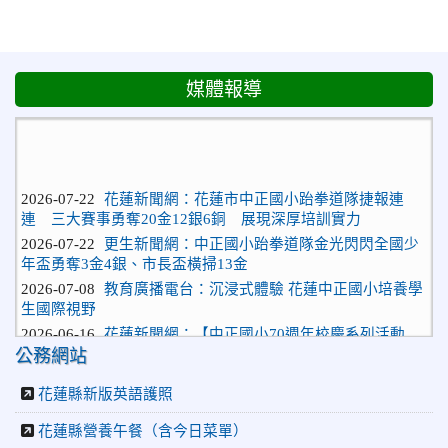
媒體報導
2026-07-22
花蓮新聞網：花蓮市中正國小跆拳道隊捷報連
連 三大賽事勇奪20金12銀6銅 展現深厚培訓實力
2026-07-22
更生新聞網：中正國小跆拳道隊金光閃閃全國少
年盃勇奪3金4銀、市長盃橫掃13金
2026-07-08
教育廣播電台：沉浸式體驗 花蓮中正國小培養學
生國際視野
2026-06-16
花蓮新聞網：【中正國小70週年校慶系列活動
「游藝飛揚」晚會登場】 師生家長齊聚一堂 共譜「時光樂
公務網站
章．經典再現」
2026-06-16
更生新聞網：中正國小創校70週年「游藝飛揚」
花蓮縣新版英語護照
才藝晚會登場
2026-06-10
教育廣播電台：揮別童年迎向青春 中正國小畢業
花蓮縣營養午餐（含今日菜單）