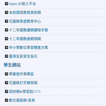
2026-04-30
讓愛閃閃發光！中正國小「小老闆大市集」愛心
Open ID登入平台
捐助光復國小
本校環境教育資訊網
花蓮縣家庭教育中心
十二年國教課綱課程手冊
十二年國教總綱領綱
中小學數位學習精進方案
臺灣全民安全指引
學生網站
寒暑假作業專區
花蓮縣打字練習網
因材網&學習拍1171
數位讀寫網-首頁