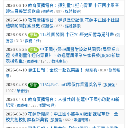
2026-06-10
教育廣播電台：揮別童年迎向青春 中正國小畢業
師生自製畢業歌曲
(
張勝強
/ 897 /
媒體報導
)
2026-06-10
教育廣播電台：尋覓歷史記憶 花蓮中正國小社團
體驗闖關探索歷史
(
張勝強
/ 822 /
媒體報導
)
2026-06-05
114社團闖關-中正70:歷史記憶尋覓計畫
(
張
活動
勝強
/ 313 /
教務主任
)
2026-05-25
中正國小第69屆暨附設幼兒園第4屆畢業典
活動
禮《揮別童年迎向青春》，敬邀應屆畢業生家長參加(6/3新增
表揚名單)
(
張勝強
/ 1245 /
教務主任
)
2026-04-10
更生日報：全校一起說英語！
(
張勝強
/ 810 /
媒體報
導
)
2026-04-08
115年PaGamO寒假作業獲獎名單
(
張勝強
/
榮譽
1007 /
榮譽榜
)
2026-04-01
教育廣播電台：人機共創 花蓮中正國小啟動AI新
紀元
(
張勝強
/ 523 /
媒體報導
)
2026-03-30
花蓮新聞網：中正國小攜手AI啟動課程革新 全
校共創校訂課程新典範
(
張勝強
/ 662 /
媒體報導
)