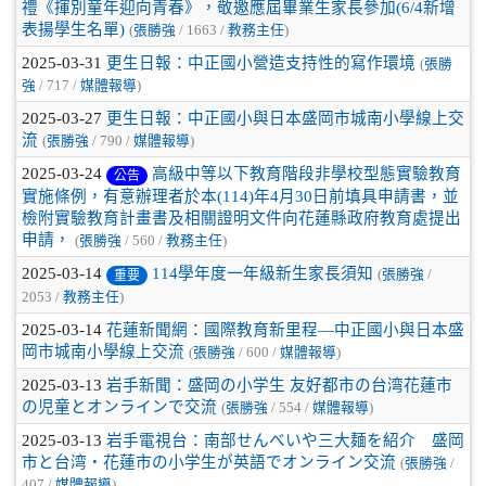
禮《揮別童年迎向青春》，敬邀應屆畢業生家長參加(6/4新增
表揚學生名單)
(
張勝強
/ 1663 /
教務主任
)
2025-03-31
更生日報：中正國小營造支持性的寫作環境
(
張勝
強
/ 717 /
媒體報導
)
2025-03-27
更生日報：中正國小與日本盛岡市城南小學線上交
流
(
張勝強
/ 790 /
媒體報導
)
2025-03-24
高級中等以下教育階段非學校型態實驗教育
公告
實施條例，有意辦理者於本(114)年4月30日前填具申請書，並
檢附實驗教育計畫書及相關證明文件向花蓮縣政府教育處提出
申請，
(
張勝強
/ 560 /
教務主任
)
2025-03-14
114學年度一年級新生家長須知
(
張勝強
/
重要
2053 /
教務主任
)
2025-03-14
花蓮新聞網：國際教育新里程—中正國小與日本盛
岡市城南小學線上交流
(
張勝強
/ 600 /
媒體報導
)
2025-03-13
岩手新聞：盛岡の小学生 友好都市の台湾花蓮市
の児童とオンラインで交流
(
張勝強
/ 554 /
媒體報導
)
2025-03-13
岩手電視台：南部せんべいや三大麺を紹介 盛岡
市と台湾・花蓮市の小学生が英語でオンライン交流
(
張勝強
/
407 /
媒體報導
)