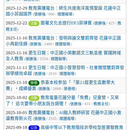
2025-12-29
教育廣播電台：師生共度南洋風情聖誕 花蓮中正
國小菲越國界
(
張勝強
/ 666 /
媒體報導
)
2025-12-22
跟著文化去旅行EP.3菲律賓
(
張勝強
/ 425 /
教
活動
務主任
)
2025-11-16
教育廣播電台：發明與論文雙箭齊發 花蓮中正國
小再創佳績
(
張勝強
/ 2486 /
媒體報導
)
2025-11-16
更生日報：中正國小英數語文三軌並進 實踐跨域
全人教育
(
張勝強
/ 2524 /
媒體報導
)
2025-11-11
更生日報：中正國小智慧發明、社會關懷雙箭齊發
辦學績效卓越
(
張勝強
/ 2610 /
媒體報導
)
2025-11-10
恭喜本校參加「「第21屆更生盃數學大
榮譽
賽」，成績優異
(
張勝強
/ 2608 /
榮譽榜
)
2025-10-02
教育電臺花蓮分臺「免費」兒童營，又來
活動
了！ 這次要帶小朋友說台語喔！
(
張勝強
/ 431 /
教務主任
)
2025-10-01
教育廣播電台：AI融入教師研習 花蓮中正國小激
盪教育新火花
(
張勝強
/ 2555 /
媒體報導
)
2025-09-18
高級中等以下教育階段非學校型態實驗教育
公告