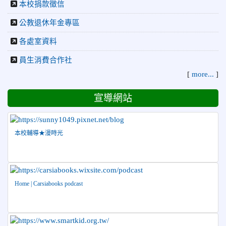
2026-04-08
115年PaGamO寒假作業獲獎名單
本校捐款徵信
榮譽
2026-07-23
115年度花蓮縣第七屆太平洋盃X華紙公
公教退休年金專區
榮譽
益盃PTWA全國自走車競賽AI素養競賽榮獲銅牌
各處室資料
2026-07-21
賀 本校游泳隊參加 2026全國青少年游泳
榮譽
員生消費合作社
錦標賽 榮獲佳績！
[
more...
]
2026-07-08
賀 本校跆拳道隊參加115年第十八屆全國
榮譽
跆拳道品勢錦標賽 榮獲佳績！
宣導網站
2026-06-30
檢送「花蓮縣115學年度推動國民中學充實校安
人力聯合甄選簡章」1份，敬請協助公告周知，請查照。
2026-06-29
賀 本校跆拳道隊參加115年花蓮市「市長
榮譽
本校輔導★漫時光
盃」跆拳道錦標賽 榮獲佳績！
2026-06-16
賀 本校跆拳道隊參加115年第三十三屆全
榮譽
國少年跆拳道錦標賽 榮獲佳績！
Home | Carsiabooks podcast
2026-06-10
恭喜本校參加「115年花蓮市語文競
榮譽
賽」，成績優異
2026-06-09
賀 本校籃球隊參加 2026花蓮縣第46屆假
榮譽