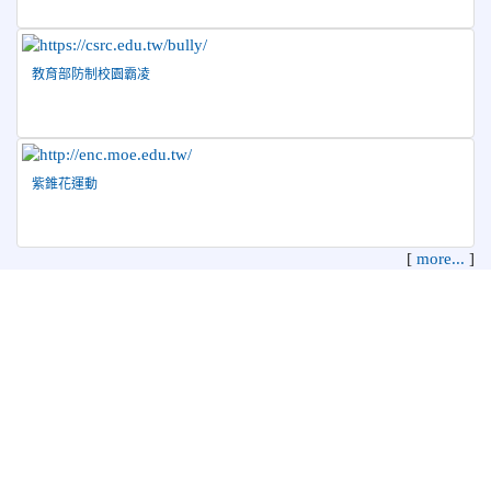
教育部防制校園霸凌
紫錐花運動
[
more...
]
花蓮縣花蓮市中正國民小學 地址：970 花蓮縣花蓮市中正路210
號
電話：03-8322819 傳真：03-8342627 管理員：資訊教育組
本系統使用
XOOPS校園網站輕鬆架