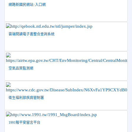
日盃籃球賽 榮獲季軍！
網路新國民網站::入口網
2026-06-09
賀 本校游泳隊參加115年花蓮縣縣長盃分
榮譽
齡游泳錦標賽榮獲佳績！
2026-06-02
賀 本校跆拳道隊參加 115年花蓮縣「縣
榮譽
雲端閱讀電子書整合查詢系統
長盃」跆拳道錦標賽暨全國少年盃花蓮縣代表隊選拔賽 榮獲
佳績！
2026-05-03
賀! 本校參加全縣低年級英語口說比賽-
榮譽
Show and Tell榮獲佳績
2026-04-30
國稅局「114年度綜合所得稅結算申報」宣導內
空氣品質監測網
容
2026-04-27
賀 本校籃球隊參加115年花蓮縣縣長盃籃
榮譽
球錦標賽 榮獲亞軍！
2026-04-09
賀! 本校中正國小115年度(1~3年級)健康
衛生福利部疾病管制署
公告
促進繪畫比賽優勝名單
2026-04-08
115年PaGamO寒假作業獲獎名單
榮譽
1991報平安留言平台