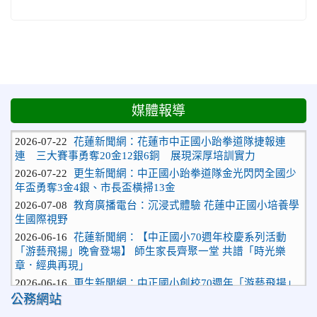
媒體報導
2026-07-22
花蓮新聞網：花蓮市中正國小跆拳道隊捷報連
連 三大賽事勇奪20金12銀6銅 展現深厚培訓實力
2026-07-22
更生新聞網：中正國小跆拳道隊金光閃閃全國少
年盃勇奪3金4銀、市長盃橫掃13金
2026-07-08
教育廣播電台：沉浸式體驗 花蓮中正國小培養學
生國際視野
2026-06-16
花蓮新聞網：【中正國小70週年校慶系列活動
「游藝飛揚」晚會登場】 師生家長齊聚一堂 共譜「時光樂
章．經典再現」
2026-06-16
更生新聞網：中正國小創校70週年「游藝飛揚」
才藝晚會登場
公務網站
2026-06-10
教育廣播電台：揮別童年迎向青春 中正國小畢業