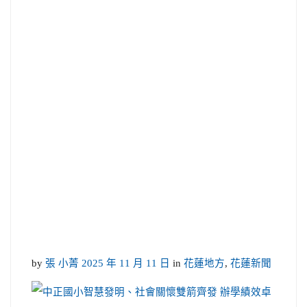
by
張 小菁
2025 年 11 月 11 日
in
花蓮地方
,
花蓮新聞
link t