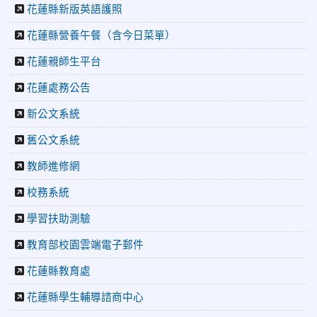
師生自製畢業歌曲
花蓮縣新版英語護照
2026-06-10
教育廣播電台：尋覓歷史記憶 花蓮中正國小社團
體驗闖關探索歷史
花蓮縣營養午餐（含今日菜單）
2026-04-30
讓愛閃閃發光！中正國小「小老闆大市集」愛心
花蓮親師生平台
捐助光復國小
2026-07-22
花蓮新聞網：花蓮市中正國小跆拳道隊捷報連
花蓮處務公告
連 三大賽事勇奪20金12銀6銅 展現深厚培訓實力
新公文系統
2026-07-22
更生新聞網：中正國小跆拳道隊金光閃閃全國少
年盃勇奪3金4銀、市長盃橫掃13金
舊公文系統
2026-07-08
教育廣播電台：沉浸式體驗 花蓮中正國小培養學
生國際視野
教師進修網
2026-06-16
花蓮新聞網：【中正國小70週年校慶系列活動
校務系統
「游藝飛揚」晚會登場】 師生家長齊聚一堂 共譜「時光樂
章．經典再現」
學習扶助測驗
2026-06-16
更生新聞網：中正國小創校70週年「游藝飛揚」
才藝晚會登場
教育部校園雲端電子郵件
2026-06-10
教育廣播電台：揮別童年迎向青春 中正國小畢業
花蓮縣教育處
師生自製畢業歌曲
2026-06-10
教育廣播電台：尋覓歷史記憶 花蓮中正國小社團
花蓮縣學生輔導諮商中心
體驗闖關探索歷史