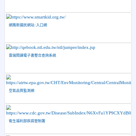
2026-06-09
賀 本校游泳隊參加115年花蓮縣縣長盃分
榮譽
齡游泳錦標賽榮獲佳績！
2026-06-02
賀 本校跆拳道隊參加 115年花蓮縣「縣
榮譽
網路新國民網站::入口網
長盃」跆拳道錦標賽暨全國少年盃花蓮縣代表隊選拔賽 榮獲
佳績！
2026-05-03
賀! 本校參加全縣低年級英語口說比賽-
榮譽
雲端閱讀電子書整合查詢系統
Show and Tell榮獲佳績
2026-04-30
國稅局「114年度綜合所得稅結算申報」宣導內
容
2026-04-27
賀 本校籃球隊參加115年花蓮縣縣長盃籃
榮譽
球錦標賽 榮獲亞軍！
空氣品質監測網
2026-04-09
賀! 本校中正國小115年度(1~3年級)健康
公告
促進繪畫比賽優勝名單
2026-04-08
115年PaGamO寒假作業獲獎名單
榮譽
衛生福利部疾病管制署