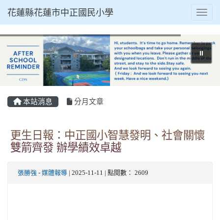
花蓮縣花蓮市中正國民小學
Toggl
⏸
本站消息
分月文章
更生日報：中正國小智慧發明、社會關懷
雙箭齊發 辦學績效卓越
張勝強
-
媒體報導
| 2025-11-11 | 點閱數： 2609