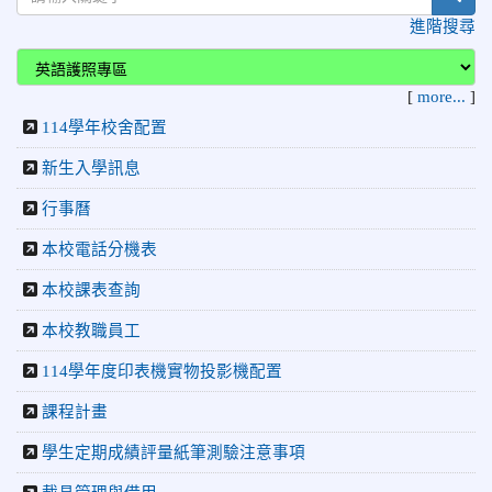
賽」，成績優異
進階搜尋
2026-06-09
賀 本校籃球隊參加 2026花蓮縣第46屆假
榮譽
日盃籃球賽 榮獲季軍！
[
more...
]
2026-06-09
賀 本校游泳隊參加115年花蓮縣縣長盃分
榮譽
114學年校舍配置
齡游泳錦標賽榮獲佳績！
2026-06-02
賀 本校跆拳道隊參加 115年花蓮縣「縣
榮譽
新生入學訊息
長盃」跆拳道錦標賽暨全國少年盃花蓮縣代表隊選拔賽 榮獲
行事曆
佳績！
2026-05-03
賀! 本校參加全縣低年級英語口說比賽-
榮譽
本校電話分機表
Show and Tell榮獲佳績
本校課表查詢
2026-04-30
國稅局「114年度綜合所得稅結算申報」宣導內
容
本校教職員工
2026-04-27
賀 本校籃球隊參加115年花蓮縣縣長盃籃
榮譽
114學年度印表機實物投影機配置
球錦標賽 榮獲亞軍！
課程計畫
2026-04-09
賀! 本校中正國小115年度(1~3年級)健康
公告
促進繪畫比賽優勝名單
學生定期成績評量紙筆測驗注意事項
2026-04-08
115年PaGamO寒假作業獲獎名單
榮譽