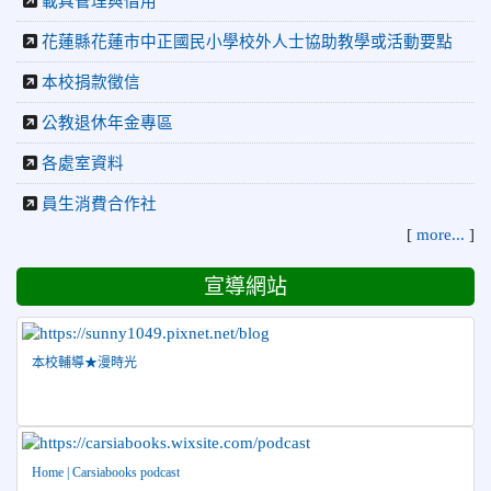
載具管理與借用
2026-07-23
115年度花蓮縣第七屆太平洋盃X華紙公
榮譽
花蓮縣花蓮市中正國民小學校外人士協助教學或活動要點
益盃PTWA全國自走車競賽AI素養競賽榮獲銅牌
本校捐款徵信
2026-07-21
賀 本校游泳隊參加 2026全國青少年游泳
榮譽
公教退休年金專區
錦標賽 榮獲佳績！
2026-07-08
賀 本校跆拳道隊參加115年第十八屆全國
榮譽
各處室資料
跆拳道品勢錦標賽 榮獲佳績！
員生消費合作社
2026-06-30
檢送「花蓮縣115學年度推動國民中學充實校安
[
more...
]
人力聯合甄選簡章」1份，敬請協助公告周知，請查照。
2026-06-29
賀 本校跆拳道隊參加115年花蓮市「市長
榮譽
宣導網站
盃」跆拳道錦標賽 榮獲佳績！
2026-06-16
賀 本校跆拳道隊參加115年第三十三屆全
榮譽
國少年跆拳道錦標賽 榮獲佳績！
本校輔導★漫時光
2026-06-10
恭喜本校參加「115年花蓮市語文競
榮譽
賽」，成績優異
2026-06-09
賀 本校籃球隊參加 2026花蓮縣第46屆假
榮譽
Home | Carsiabooks podcast
日盃籃球賽 榮獲季軍！