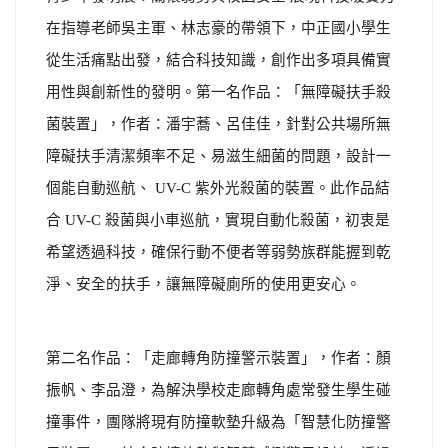
在指導老師吳主軍、林志豪的帶領下，中正國小學生
從生活痛點出發，結合科技知識，創作出多項具備實
用性與創新性的發明。第一名作品：「無障礙扶手殺
菌裝置」，作者：潘宇蕎、呂佳佳，針對公共場所無
障礙扶手清潔頻率不足、易滋生細菌的問題，設計一
個能自動巡航、 UV-C 紫外光殺菌的裝置。此作品結
合 UV-C 殺菌與小車巡航，實現自動化殺菌，初衷是
希望透過科技，確保行動不便者等弱勢族群能握到乾
淨、安全的扶手，讓無障礙廁所的使用更安心。
第二名作品：「走廊轉角防撞警示裝置」，作者：顏
振帆、李品澄，為解決學校走廊轉角處常發生學生碰
撞事件，團隊將現有防撞軟墊升級為「智慧化防撞警