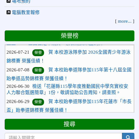
場地預約
電腦教室報修
[
more...
]
2026-07-23
115年度花蓮縣第七屆太平洋盃X華紙公
榮譽
榮譽榜
益盃PTWA全國自走車競賽AI素養競賽榮獲銅牌
2026-07-21
賀 本校游泳隊參加 2026全國青少年游泳
榮譽
錦標賽 榮獲佳績！
2026-07-08
賀 本校跆拳道隊參加115年第十八屆全國
榮譽
跆拳道品勢錦標賽 榮獲佳績！
2026-06-30
檢送「花蓮縣115學年度推動國民中學充實校安
人力聯合甄選簡章」1份，敬請協助公告周知，請查照。
2026-06-29
賀 本校跆拳道隊參加115年花蓮市「市長
榮譽
盃」跆拳道錦標賽 榮獲佳績！
2026-06-16
賀 本校跆拳道隊參加115年第三十三屆全
榮譽
國少年跆拳道錦標賽 榮獲佳績！
搜尋
2026-06-10
恭喜本校參加「115年花蓮市語文競
榮譽
sear