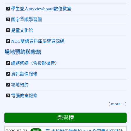
學生登入myviewboard數位教室
國字筆順學習網
兒童文化館
NDC雙語資料庫學習資源網
場地預約與修繕
總務修繕（含投影擴音）
資訊設備報修
場地預約
電腦教室報修
[
more...
]
2026-07-23
115年度花蓮縣第七屆太平洋盃X華紙公
榮譽
榮譽榜
益盃PTWA全國自走車競賽AI素養競賽榮獲銅牌
2026-07-21
賀 本校游泳隊參加 2026全國青少年游泳
榮譽