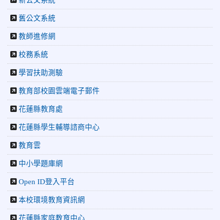
新公文系統
2026-07-22
更生新聞網：中正國小跆拳道隊金光閃閃全國少
年盃勇奪3金4銀、市長盃橫掃13金
舊公文系統
2026-07-08
教育廣播電台：沉浸式體驗 花蓮中正國小培養學
生國際視野
教師進修網
2026-06-16
花蓮新聞網：【中正國小70週年校慶系列活動
校務系統
「游藝飛揚」晚會登場】 師生家長齊聚一堂 共譜「時光樂
章．經典再現」
學習扶助測驗
2026-06-16
更生新聞網：中正國小創校70週年「游藝飛揚」
才藝晚會登場
教育部校園雲端電子郵件
2026-06-10
教育廣播電台：揮別童年迎向青春 中正國小畢業
師生自製畢業歌曲
花蓮縣教育處
2026-06-10
教育廣播電台：尋覓歷史記憶 花蓮中正國小社團
花蓮縣學生輔導諮商中心
體驗闖關探索歷史
2026-04-30
讓愛閃閃發光！中正國小「小老闆大市集」愛心
教育雲
捐助光復國小
中小學題庫網
Open ID登入平台
本校環境教育資訊網
花蓮縣家庭教育中心