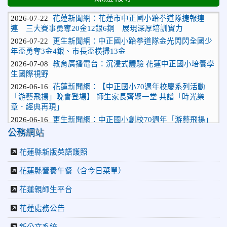
2026-07-22
花蓮新聞網：花蓮市中正國小跆拳道隊捷報連
連 三大賽事勇奪20金12銀6銅 展現深厚培訓實力
2026-07-22
更生新聞網：中正國小跆拳道隊金光閃閃全國少
年盃勇奪3金4銀、市長盃橫掃13金
2026-07-08
教育廣播電台：沉浸式體驗 花蓮中正國小培養學
生國際視野
2026-06-16
花蓮新聞網：【中正國小70週年校慶系列活動
「游藝飛揚」晚會登場】 師生家長齊聚一堂 共譜「時光樂
章．經典再現」
2026-06-16
更生新聞網：中正國小創校70週年「游藝飛揚」
才藝晚會登場
公務網站
2026-06-10
教育廣播電台：揮別童年迎向青春 中正國小畢業
師生自製畢業歌曲
花蓮縣新版英語護照
2026-06-10
教育廣播電台：尋覓歷史記憶 花蓮中正國小社團
體驗闖關探索歷史
花蓮縣營養午餐（含今日菜單）
2026-04-30
讓愛閃閃發光！中正國小「小老闆大市集」愛心
花蓮親師生平台
捐助光復國小
2026-07-22
花蓮新聞網：花蓮市中正國小跆拳道隊捷報連
花蓮處務公告
連 三大賽事勇奪20金12銀6銅 展現深厚培訓實力