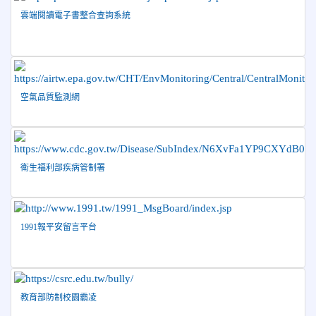
Show and Tell榮獲佳績
雲端閱讀電子書整合查詢系統
2026-04-30
國稅局「114年度綜合所得稅結算申報」宣導內
容
2026-04-27
賀 本校籃球隊參加115年花蓮縣縣長盃籃
榮譽
球錦標賽 榮獲亞軍！
空氣品質監測網
2026-04-09
賀! 本校中正國小115年度(1~3年級)健康
公告
促進繪畫比賽優勝名單
2026-04-08
115年PaGamO寒假作業獲獎名單
榮譽
衛生福利部疾病管制署
1991報平安留言平台
教育部防制校園霸凌