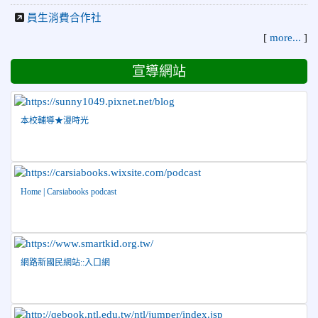
跆拳道品勢錦標賽 榮獲佳績！
員生消費合作社
2026-06-30
檢送「花蓮縣115學年度推動國民中學充實校安
人力聯合甄選簡章」1份，敬請協助公告周知，請查照。
[
more...
]
2026-06-29
賀 本校跆拳道隊參加115年花蓮市「市長
榮譽
宣導網站
盃」跆拳道錦標賽 榮獲佳績！
2026-06-16
賀 本校跆拳道隊參加115年第三十三屆全
榮譽
國少年跆拳道錦標賽 榮獲佳績！
本校輔導★漫時光
2026-06-10
恭喜本校參加「115年花蓮市語文競
榮譽
賽」，成績優異
2026-06-09
賀 本校籃球隊參加 2026花蓮縣第46屆假
榮譽
Home | Carsiabooks podcast
日盃籃球賽 榮獲季軍！
2026-06-09
賀 本校游泳隊參加115年花蓮縣縣長盃分
榮譽
齡游泳錦標賽榮獲佳績！
2026-06-02
賀 本校跆拳道隊參加 115年花蓮縣「縣
榮譽
網路新國民網站::入口網
長盃」跆拳道錦標賽暨全國少年盃花蓮縣代表隊選拔賽 榮獲
佳績！
2026-05-03
賀! 本校參加全縣低年級英語口說比賽-
榮譽