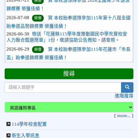
錦標賽 榮獲佳績！
2026-07-08
賀 本校跆拳道隊參加115年第十八屆全國
榮譽
跆拳道品勢錦標賽 榮獲佳績！
2026-06-30
檢送「花蓮縣115學年度推動國民中學充實校安
人力聯合甄選簡章」1份，敬請協助公告周知，請查照。
2026-06-29
賀 本校跆拳道隊參加115年花蓮市「市長
榮譽
盃」跆拳道錦標賽 榮獲佳績！
2026-06-16
賀 本校跆拳道隊參加115年第三十三屆全
榮譽
國少年跆拳道錦標賽 榮獲佳績！
搜尋
2026-06-10
恭喜本校參加「115年花蓮市語文競
榮譽
sear
賽」，成績優異
進階搜尋
2026-06-09
賀 本校籃球隊參加 2026花蓮縣第46屆假
榮譽
日盃籃球賽 榮獲季軍！
2026-06-09
賀 本校游泳隊參加115年花蓮縣縣長盃分
[
more...
]
榮譽
齡游泳錦標賽榮獲佳績！
114學年校舍配置
2026-06-02
賀 本校跆拳道隊參加 115年花蓮縣「縣
榮譽
新生入學訊息