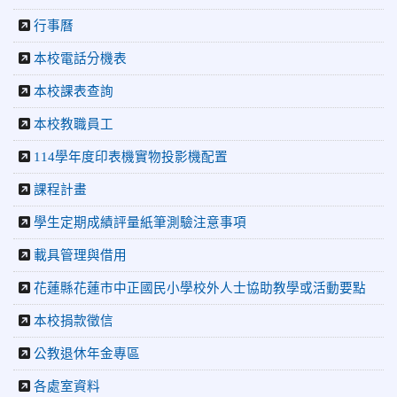
長盃」跆拳道錦標賽暨全國少年盃花蓮縣代表隊選拔賽 榮獲
行事曆
佳績！
2026-05-03
賀! 本校參加全縣低年級英語口說比賽-
榮譽
本校電話分機表
Show and Tell榮獲佳績
本校課表查詢
2026-04-30
國稅局「114年度綜合所得稅結算申報」宣導內
容
本校教職員工
2026-04-27
賀 本校籃球隊參加115年花蓮縣縣長盃籃
榮譽
114學年度印表機實物投影機配置
球錦標賽 榮獲亞軍！
課程計畫
2026-04-09
賀! 本校中正國小115年度(1~3年級)健康
公告
促進繪畫比賽優勝名單
學生定期成績評量紙筆測驗注意事項
2026-04-08
115年PaGamO寒假作業獲獎名單
榮譽
載具管理與借用
2026-07-23
115年度花蓮縣第七屆太平洋盃X華紙公
榮譽
花蓮縣花蓮市中正國民小學校外人士協助教學或活動要點
益盃PTWA全國自走車競賽AI素養競賽榮獲銅牌
本校捐款徵信
2026-07-21
賀 本校游泳隊參加 2026全國青少年游泳
榮譽
錦標賽 榮獲佳績！
公教退休年金專區
2026-07-08
賀 本校跆拳道隊參加115年第十八屆全國
榮譽
各處室資料