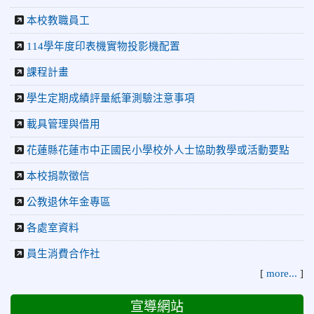
佳績！
本校教職員工
2026-05-03
賀! 本校參加全縣低年級英語口說比賽-
榮譽
114學年度印表機實物投影機配置
Show and Tell榮獲佳績
2026-04-30
國稅局「114年度綜合所得稅結算申報」宣導內
課程計畫
容
學生定期成績評量紙筆測驗注意事項
2026-04-27
賀 本校籃球隊參加115年花蓮縣縣長盃籃
榮譽
載具管理與借用
球錦標賽 榮獲亞軍！
2026-04-09
賀! 本校中正國小115年度(1~3年級)健康
公告
花蓮縣花蓮市中正國民小學校外人士協助教學或活動要點
促進繪畫比賽優勝名單
本校捐款徵信
2026-04-08
115年PaGamO寒假作業獲獎名單
榮譽
公教退休年金專區
2026-07-23
115年度花蓮縣第七屆太平洋盃X華紙公
榮譽
各處室資料
益盃PTWA全國自走車競賽AI素養競賽榮獲銅牌
2026-07-21
賀 本校游泳隊參加 2026全國青少年游泳
榮譽
員生消費合作社
錦標賽 榮獲佳績！
[
more...
]
2026-07-08
賀 本校跆拳道隊參加115年第十八屆全國
榮譽
宣導網站
跆拳道品勢錦標賽 榮獲佳績！