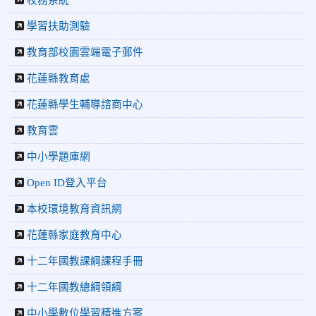
校務系統
2026-07-08
教育廣播電台：沉浸式體驗 花蓮中正國小培養學
生國際視野
學習扶助測驗
2026-06-16
花蓮新聞網：【中正國小70週年校慶系列活動
教育部校園雲端電子郵件
「游藝飛揚」晚會登場】 師生家長齊聚一堂 共譜「時光樂
章．經典再現」
花蓮縣教育處
2026-06-16
更生新聞網：中正國小創校70週年「游藝飛揚」
才藝晚會登場
花蓮縣學生輔導諮商中心
2026-06-10
教育廣播電台：揮別童年迎向青春 中正國小畢業
教育雲
師生自製畢業歌曲
2026-06-10
教育廣播電台：尋覓歷史記憶 花蓮中正國小社團
中小學題庫網
體驗闖關探索歷史
Open ID登入平台
2026-04-30
讓愛閃閃發光！中正國小「小老闆大市集」愛心
捐助光復國小
本校環境教育資訊網
花蓮縣家庭教育中心
十二年國教課綱課程手冊
十二年國教總綱領綱
中小學數位學習精進方案