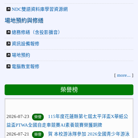
NDC雙語資料庫學習資源網
場地預約與修繕
總務修繕（含投影擴音）
資訊設備報修
場地預約
電腦教室報修
[
more...
]
榮譽榜
2026-07-23
115年度花蓮縣第七屆太平洋盃X華紙公
榮譽
益盃PTWA全國自走車競賽AI素養競賽榮獲銅牌
2026-07-21
賀 本校游泳隊參加 2026全國青少年游泳
榮譽