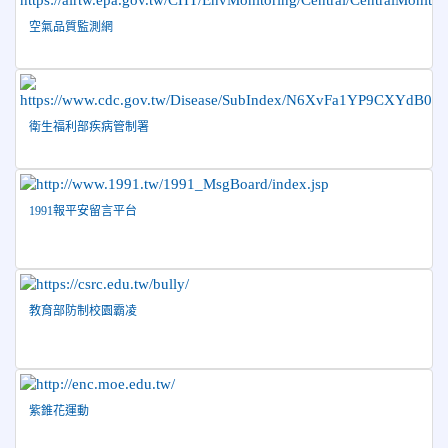
Show and Tell榮獲佳績
空氣品質監測網
2026-04-30
國稅局「114年度綜合所得稅結算申報」宣導內
容
2026-04-27
賀 本校籃球隊參加115年花蓮縣縣長盃籃
榮譽
球錦標賽 榮獲亞軍！
衛生福利部疾病管制署
2026-04-09
賀! 本校中正國小115年度(1~3年級)健康
公告
促進繪畫比賽優勝名單
2026-04-08
115年PaGamO寒假作業獲獎名單
榮譽
1991報平安留言平台
教育部防制校園霸凌
紫錐花運動