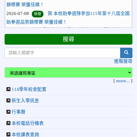
錦標賽 榮獲佳績！
2026-07-08
賀 本校跆拳道隊參加115年第十八屆全國
榮譽
跆拳道品勢錦標賽 榮獲佳績！
2026-06-30
檢送「花蓮縣115學年度推動國民中學充實校安
人力聯合甄選簡章」1份，敬請協助公告周知，請查照。
搜尋
2026-06-29
賀 本校跆拳道隊參加115年花蓮市「市長
榮譽
盃」跆拳道錦標賽 榮獲佳績！
sear
2026-06-16
賀 本校跆拳道隊參加115年第三十三屆全
榮譽
進階搜尋
國少年跆拳道錦標賽 榮獲佳績！
2026-06-10
恭喜本校參加「115年花蓮市語文競
榮譽
[
more...
]
賽」，成績優異
114學年校舍配置
2026-06-09
賀 本校籃球隊參加 2026花蓮縣第46屆假
榮譽
新生入學訊息
日盃籃球賽 榮獲季軍！
2026-06-09
賀 本校游泳隊參加115年花蓮縣縣長盃分
榮譽
行事曆
齡游泳錦標賽榮獲佳績！
本校電話分機表
2026-06-02
賀 本校跆拳道隊參加 115年花蓮縣「縣
榮譽
本校課表查詢
長盃」跆拳道錦標賽暨全國少年盃花蓮縣代表隊選拔賽 榮獲