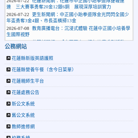
連 三大賽事勇奪20金12銀6銅 展現深厚培訓實力
2026-07-22
更生新聞網：中正國小跆拳道隊金光閃閃全國少
年盃勇奪3金4銀、市長盃橫掃13金
2026-07-08
教育廣播電台：沉浸式體驗 花蓮中正國小培養學
生國際視野
2026-06-16
花蓮新聞網：【中正國小70週年校慶系列活動
「游藝飛揚」晚會登場】 師生家長齊聚一堂 共譜「時光樂
公務網站
章．經典再現」
花蓮縣新版英語護照
2026-06-16
更生新聞網：中正國小創校70週年「游藝飛揚」
才藝晚會登場
花蓮縣營養午餐（含今日菜單）
2026-06-10
教育廣播電台：揮別童年迎向青春 中正國小畢業
師生自製畢業歌曲
花蓮親師生平台
2026-06-10
教育廣播電台：尋覓歷史記憶 花蓮中正國小社團
花蓮處務公告
體驗闖關探索歷史
2026-04-30
讓愛閃閃發光！中正國小「小老闆大市集」愛心
新公文系統
捐助光復國小
2026-07-22
花蓮新聞網：花蓮市中正國小跆拳道隊捷報連
舊公文系統
連 三大賽事勇奪20金12銀6銅 展現深厚培訓實力
教師進修網
2026-07-22
更生新聞網：中正國小跆拳道隊金光閃閃全國少
年盃勇奪3金4銀、市長盃橫掃13金