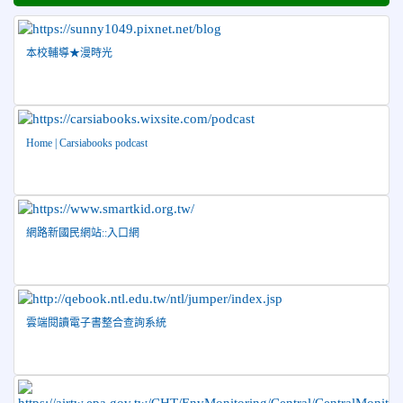
2026-06-30
檢送「花蓮縣115學年度推動國民中學充實校安
人力聯合甄選簡章」1份，敬請協助公告周知，請查照。
本校輔導★漫時光
2026-06-29
賀 本校跆拳道隊參加115年花蓮市「市長
榮譽
盃」跆拳道錦標賽 榮獲佳績！
2026-06-16
賀 本校跆拳道隊參加115年第三十三屆全
榮譽
國少年跆拳道錦標賽 榮獲佳績！
Home | Carsiabooks podcast
2026-06-10
恭喜本校參加「115年花蓮市語文競
榮譽
賽」，成績優異
2026-06-09
賀 本校籃球隊參加 2026花蓮縣第46屆假
榮譽
網路新國民網站::入口網
日盃籃球賽 榮獲季軍！
2026-06-09
賀 本校游泳隊參加115年花蓮縣縣長盃分
榮譽
齡游泳錦標賽榮獲佳績！
2026-06-02
賀 本校跆拳道隊參加 115年花蓮縣「縣
榮譽
雲端閱讀電子書整合查詢系統
長盃」跆拳道錦標賽暨全國少年盃花蓮縣代表隊選拔賽 榮獲
佳績！
2026-05-03
賀! 本校參加全縣低年級英語口說比賽-
榮譽