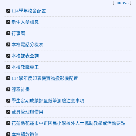
[
more...
]
2026-06-09
賀 本校籃球隊參加 2026花蓮縣第46屆假
榮譽
114學年校舍配置
日盃籃球賽 榮獲季軍！
新生入學訊息
2026-06-09
賀 本校游泳隊參加115年花蓮縣縣長盃分
榮譽
行事曆
齡游泳錦標賽榮獲佳績！
2026-06-02
賀 本校跆拳道隊參加 115年花蓮縣「縣
榮譽
本校電話分機表
長盃」跆拳道錦標賽暨全國少年盃花蓮縣代表隊選拔賽 榮獲
本校課表查詢
佳績！
2026-05-03
賀! 本校參加全縣低年級英語口說比賽-
本校教職員工
榮譽
Show and Tell榮獲佳績
114學年度印表機實物投影機配置
2026-04-30
國稅局「114年度綜合所得稅結算申報」宣導內
容
課程計畫
2026-04-27
賀 本校籃球隊參加115年花蓮縣縣長盃籃
榮譽
學生定期成績評量紙筆測驗注意事項
球錦標賽 榮獲亞軍！
載具管理與借用
2026-04-09
賀! 本校中正國小115年度(1~3年級)健康
公告
促進繪畫比賽優勝名單
花蓮縣花蓮市中正國民小學校外人士協助教學或活動要點
2026-04-08
115年PaGamO寒假作業獲獎名單
榮譽
本校捐款徵信