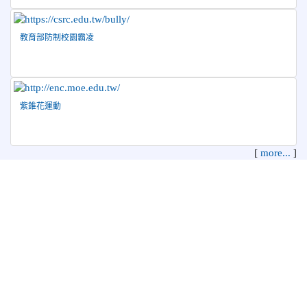
教育部防制校園霸凌
紫錐花運動
[
more...
]
花蓮縣花蓮市中正國民小學 地址：970 花蓮縣花蓮市中正路210
號
電話：03-8322819 傳真：03-8342627 管理員：資訊教育組
本系統使用
XOOPS校園網站輕鬆架