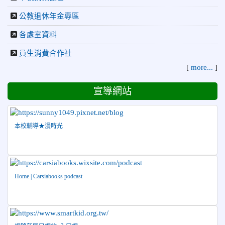
2026-07-23
115年度花蓮縣第七屆太平洋盃X華紙公
榮譽
公教退休年金專區
益盃PTWA全國自走車競賽AI素養競賽榮獲銅牌
各處室資料
2026-07-21
賀 本校游泳隊參加 2026全國青少年游泳
榮譽
員生消費合作社
錦標賽 榮獲佳績！
[
more...
]
2026-07-08
賀 本校跆拳道隊參加115年第十八屆全國
榮譽
跆拳道品勢錦標賽 榮獲佳績！
宣導網站
2026-06-30
檢送「花蓮縣115學年度推動國民中學充實校安
人力聯合甄選簡章」1份，敬請協助公告周知，請查照。
2026-06-29
賀 本校跆拳道隊參加115年花蓮市「市長
榮譽
本校輔導★漫時光
盃」跆拳道錦標賽 榮獲佳績！
2026-06-16
賀 本校跆拳道隊參加115年第三十三屆全
榮譽
國少年跆拳道錦標賽 榮獲佳績！
Home | Carsiabooks podcast
2026-06-10
恭喜本校參加「115年花蓮市語文競
榮譽
賽」，成績優異
2026-06-09
賀 本校籃球隊參加 2026花蓮縣第46屆假
榮譽
日盃籃球賽 榮獲季軍！