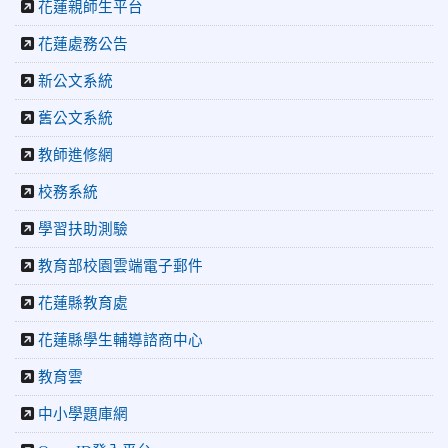
花蓮親師生平台
2026-06-10
教育廣播電台：尋覓歷史記憶 花蓮中正國小社團
體驗闖關探索歷史
花蓮處務公告
2026-04-30
讓愛閃閃發光！中正國小「小老闆大市集」愛心
捐助光復國小
新公文系統
2026-07-22
花蓮新聞網：花蓮市中正國小跆拳道隊捷報連
舊公文系統
連 三大賽事勇奪20金12銀6銅 展現深厚培訓實力
2026-07-22
更生新聞網：中正國小跆拳道隊金光閃閃全國少
教師進修網
年盃勇奪3金4銀、市長盃橫掃13金
2026-07-08
教育廣播電台：沉浸式體驗 花蓮中正國小培養學
校務系統
生國際視野
學習扶助測驗
2026-06-16
花蓮新聞網：【中正國小70週年校慶系列活動
「游藝飛揚」晚會登場】 師生家長齊聚一堂 共譜「時光樂
教育部校園雲端電子郵件
章．經典再現」
2026-06-16
更生新聞網：中正國小創校70週年「游藝飛揚」
花蓮縣教育處
才藝晚會登場
花蓮縣學生輔導諮商中心
2026-06-10
教育廣播電台：揮別童年迎向青春 中正國小畢業
師生自製畢業歌曲
教育雲
2026-06-10
教育廣播電台：尋覓歷史記憶 花蓮中正國小社團
體驗闖關探索歷史
中小學題庫網
2026-04-30
讓愛閃閃發光！中正國小「小老闆大市集」愛心