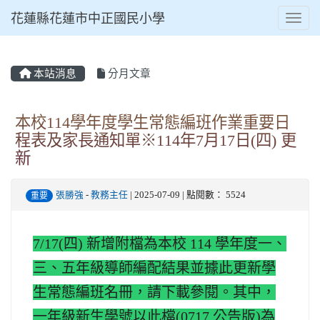
花蓮縣花蓮市中正國民小學
Toggl
本站消息
分月文章
⏸
本校114學年度學生常態編班作業重要日
程表及家長通知單※114年7月17日(四) 更
新
張勝強
-
教務主任
| 2025-07-09 | 點閱數： 5524
重要
7/17(四) 新增附檔為本校 114 學年度一、
三、五年級導師編配結果並據此更新學
生常態編班名冊，請下載參閱。
其中，
一年級新生學號以此檔(0717 公告版)為