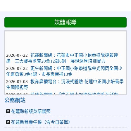
媒體報導
2026-07-22
花蓮新聞網：花蓮市中正國小跆拳道隊捷報連
連 三大賽事勇奪20金12銀6銅 展現深厚培訓實力
2026-07-22
更生新聞網：中正國小跆拳道隊金光閃閃全國少
年盃勇奪3金4銀、市長盃橫掃13金
2026-07-08
教育廣播電台：沉浸式體驗 花蓮中正國小培養學
生國際視野
2026-06-16
花蓮新聞網：【中正國小70週年校慶系列活動
「游藝飛揚」晚會登場】 師生家長齊聚一堂 共譜「時光樂
公務網站
章．經典再現」
2026-06-16
更生新聞網：中正國小創校70週年「游藝飛揚」
花蓮縣新版英語護照
才藝晚會登場
2026-06-10
教育廣播電台：揮別童年迎向青春 中正國小畢業
花蓮縣營養午餐（含今日菜單）
師生自製畢業歌曲