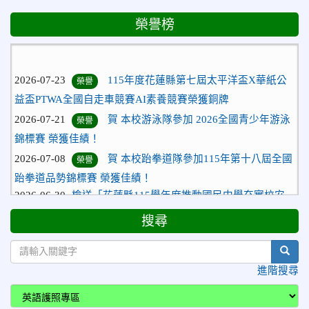
榮譽榜
2026-07-23
115年度花蓮縣第七屆太平洋盃X華紙公
榮譽
益盃PTWA全國自走車競賽AI素養競賽榮獲銅牌
2026-07-21
賀 本校游泳隊參加 2026全國青少年游泳
榮譽
錦標賽 榮獲佳績！
2026-07-08
賀 本校跆拳道隊參加115年第十八屆全國
榮譽
跆拳道品勢錦標賽 榮獲佳績！
2026-06-30
檢送「花蓮縣115學年度推動國民中學充實校安
人力聯合甄選簡章」1份，敬請協助公告周知，請查照。
2026-06-29
賀 本校跆拳道隊參加115年花蓮市「市長
榮譽
搜尋
盃」跆拳道錦標賽 榮獲佳績！
2026-06-16
賀 本校跆拳道隊參加115年第三十三屆全
sear
榮譽
國少年跆拳道錦標賽 榮獲佳績！
進階搜尋
2026-06-10
恭喜本校參加「115年花蓮市語文競
榮譽
賽」，成績優異