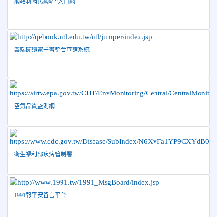
網路新國民網站::入口網
2026-06-09
賀 本校游泳隊參加115年花蓮縣縣長盃分
榮譽
齡游泳錦標賽榮獲佳績！
2026-06-02
賀 本校跆拳道隊參加 115年花蓮縣「縣
榮譽
雲端閱讀電子書整合查詢系統
長盃」跆拳道錦標賽暨全國少年盃花蓮縣代表隊選拔賽 榮獲
佳績！
2026-05-03
賀! 本校參加全縣低年級英語口說比賽-
榮譽
Show and Tell榮獲佳績
2026-04-30
國稅局「114年度綜合所得稅結算申報」宣導內
空氣品質監測網
容
2026-04-27
賀 本校籃球隊參加115年花蓮縣縣長盃籃
榮譽
球錦標賽 榮獲亞軍！
2026-04-09
賀! 本校中正國小115年度(1~3年級)健康
公告
衛生福利部疾病管制署
促進繪畫比賽優勝名單
2026-04-08
115年PaGamO寒假作業獲獎名單
榮譽
1991報平安留言平台