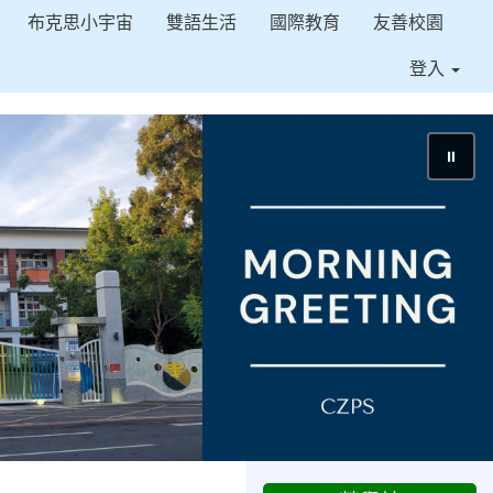
布克思小宇宙
雙語生活
國際教育
友善校園
登入
⏸
2025-11-10
恭喜本
榮譽
校參加「「第19屆聯合盃作