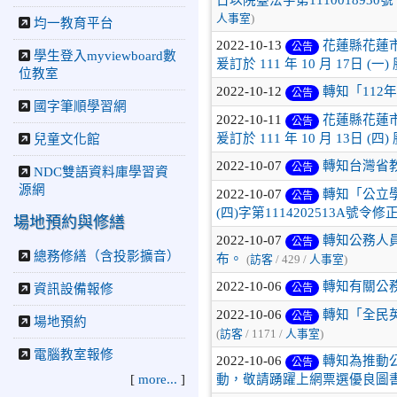
人事室
)
均一教育平台
2022-10-13
花蓮縣花蓮市
公告
學生登入myviewboard數
爰訂於 111 年 10 月 17日 (
位教室
2022-10-12
轉知「11
公告
國字筆順學習網
2022-10-11
花蓮縣花蓮市
公告
爰訂於 111 年 10 月 13日 (
兒童文化館
2022-10-07
轉知台灣省
公告
NDC雙語資料庫學習資
源網
2022-10-07
轉知「公立
公告
(四)字第1114202513A號令
場地預約與修繕
2022-10-07
轉知公務人
公告
總務修繕（含投影擴音）
布。
(
訪客
/ 429 /
人事室
)
2022-10-06
轉知有關公
公告
資訊設備報修
2022-10-06
轉知「全民英
公告
場地預約
(
訪客
/ 1171 /
人事室
)
電腦教室報修
2022-10-06
轉知為推動
公告
動，敬請踴躍上網票選優良圖
[
more...
]