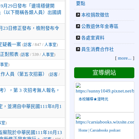
要點
9月29日發布「邊境穩健開
員（以下簡稱各類人員）出國請
本校捐款徵信
公教退休年金專區
月23日修正發布，檢附發布令
各處室資料
定疑義一案
(
訪客
/ 847 /
人事室
)
員生消費合作社
修正對照表
(
訪客
/ 539 /
人事室
)
[
more...
]
事室
)
宣導網站
工作人員（第五次招募）
(
訪客
/
招考），第 3 次招考無人報名，
本校輔導★漫時光
，並溯自中華民國111年8月1
事室
)
Home | Carsiabooks podcast
院於中華民國111年10月13
A號令會銜修正發布施行。