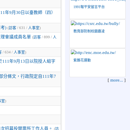
1991報平安留言平台
1年9月30日以臺教師（四）
考)
(
訪客
/ 631 /
人事室
)
教育部防制校園霸凌
處理會議成員名單
(
訪客
/ 899 /
人
客
/ 634 /
人事室
)
紫錐花運動
11年9月13日以院授人組字
部分條文，行政院定自111年7
[
more...
]
事室
)
四次招募投開票所工作人員。
(
訪