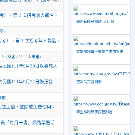
(
訪客
/ 406 /
招考），第 2 次招考無人報名，
網路新國民網站::入口網
室
)
次招考），第 1 次招考無人報名，
雲端閱讀電子書整合查詢系統
書。
(
訪客
/ 474 /
人事室
)
國111年9月30日以臺教人
國111年9月22日修正發
空氣品質監測網
事室
)
起正式上線，並開放免費使用。
衛生福利部疾病管制署
人員「每月一書」網路票選活