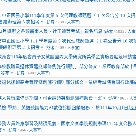
中正國民小學111學年度第 5 次代理教師甄選（ 1 次公告分 10 次
一) 賡續辦理第 3 次招考。
(
訪客
/ 739 /
人事室
)
2年2月舉辦之各類醫事人員、社工師等考試」報名訊息
(
訪客
/ 1022 /
人事
中正國民小學 111 學年度第 5 次代理教師甄選（ 1 次公告分 10 
四) 賡續辦理第 2 次招考。
(
訪客
/ 469 /
人事室
)
教育會110年度會員子女就讀國內大學研究所獎學金實施要點及申請
學校教職員退休資遣撫卹條例施行細則」部分條文，業經教育部於中華民
修正發布。
(
訪客
/ 490 /
人事室
)
員退休撫卹基金管理條例施行細則部分條文，業經考試院會同行政院於民
務人員留職停薪期間，可否請領英檢測驗補助費一案。
(
訪客
/ 861 /
人
檢i學網」英語聽讀能力AI數位診斷回饋服務， 於111年10月1日
公務人員終身學習及閱讀風氣，國家文官學院規劃辦理112年度公務
書。
(
訪客
/ 966 /
人事室
)