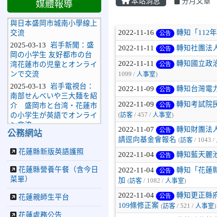
國際教育新里程—中正國小
本站消息
分月文章
媒體報導
與日本盛岡市城南小學線上
交流
文章列表
2025-03-13
岩手新聞：盛
2022-11-16
轉知「11
公告
岡の小学生 友好都市の台
2022-11-11
轉知社團法
公告
湾花蓮市の児童とオンライ
ンで交流
2022-11-11
轉知國立政
公告
2025-03-13
岩手電視台：
1099 /
人事室
)
南部せんべいや三大麺を紹
2022-11-09
轉知台灣電
公告
介 盛岡市と台湾・花蓮市
の小学生が英語でオンライ
2022-11-09
轉知考試院民
公告
ン交流
(
訪客
/ 457 /
人事室
)
2025-03-13
教育廣播電
2022-11-07
轉知財團法
公告
公務網站
台：推動國際教育 花蓮中
請逕向基金會報名
(
訪客
/ 1043 /
正國小與日本校學線上交
花蓮縣新版英語護照
流
2022-11-04
轉知藍天麗
公告
2025-03-31
以兒童
活動
花蓮縣營養午餐（含今日
2022-11-04
轉知「花蓮縣
公告
菜單）
加
節為名的自主學習日
(
訪客
/ 1082 /
人事室
)
2025-03-31
更生日
2022-11-04
轉知更正縣府
活動
公告
花蓮親師生平台
109條修正案
(
訪客
/ 521 /
人事室
)
報:遊戲結合心靈，教育塑
花蓮處務公告