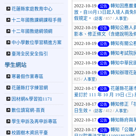
2025-03-13
教育廣播電
2022-10-19
轉知因應嚴
公告
台：推動國際教育 花蓮中
花蓮縣家庭教育中心
放，自10月13日起入境人員
正國小與日本校學線上交
假規定。
(
訪客
/ 857 /
人事室
)
流
十二年國教課綱課程手冊
2022-10-19
轉知公務人
公告
十二年國教總綱領綱
影本、修正條文（含總說明及
中小學數位學習精進方案
2022-10-19
轉知有關公
公告
2022-10-19
轉知考試院民
臺灣全民安全指引
公告
2022-10-19
轉知中華民
公告
學生網站
2022-10-19
轉知辦理花
公告
寒暑假作業專區
825 /
人事室
)
花蓮縣打字練習網
2022-10-17
花蓮縣花蓮市
公告
爰訂於 111 年 10 月 19日 (
因材網&學習拍1171
2022-10-17
轉知修正「
公告
數位讀寫網-首頁
日生效。
(
訪客
/ 412 /
人事室
)
2022-10-17
轉知縣府與
公告
學生申訴及再申訴專區
2022-10-17
轉知「公職人
公告
校園樹木資訊平臺
日以院臺法字第1110018930