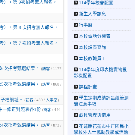
招考），第 9次招考無人報名，
114學年校舍配置
新生入學訊息
行事曆
招考），第 8 次招考無人報名，
本校電話分機表
招考），第 7 次招考無人報名，
本校課表查詢
本校教職員工
第6次招考甄選結果。
(
訪客
/ 1177
114學年度印表機實物投
影機配置
第5次招考甄選結果。
(
訪客
/ 868 /
課程計畫
學生定期成績評量紙筆測
電子檔網址。
(
訪客
/ 439 /
人事室
)
驗注意事項
件一修正對照表各1份
(
訪客
/ 446
載具管理與借用
第4次招考甄選結果。
(
訪客
/ 873 /
花蓮縣花蓮市中正國民小
學校外人士協助教學或活動