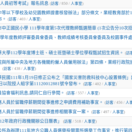
務人員初等考試」報名訊息
(
訪客
/ 850 /
人事室
)
中等以下學校及幼兒園教師證書核發辦法」部分條文，業經教育部於11
布。
(
訪客
/ 403 /
人事室
)
中正國民小學 111學年度第5次代理教師甄選簡章 (1次公告分10次招
11學年度教師評審委員會委員、教師成績考核委員會委員及校園事件
華大學112學年度博士班、碩士班暨碩士學位學程甄試招生資訊。
(
訪
院與所屬中央及地方各機關約僱人員僱用辦法」第四條，業經行政院於1
。
(
訪客
/ 438 /
人事室
)
民國111年1月19日修正公布之「國家災害防救科技中心設置條例」
日以院授人組字第11120012881號令發布。
(
訪客
/ 402 /
人事室
)
員協會福利訊息,請同仁自行參閱。
(
訪客
/ 557 /
人事室
)
務人員於留職停薪期間從事進修之申請費用補助事宜。
(
訪客
/ 456 /
人
務人員於留職停薪期間從事進修相關事宜一案。
(
訪客
/ 497 /
人事室
)
12年政府行政機關辦公日曆表」
(
訪客
/ 518 /
人事室
)
公所為辦理111年地方公職人員選舉投開票所選舉工作事宜，進行第