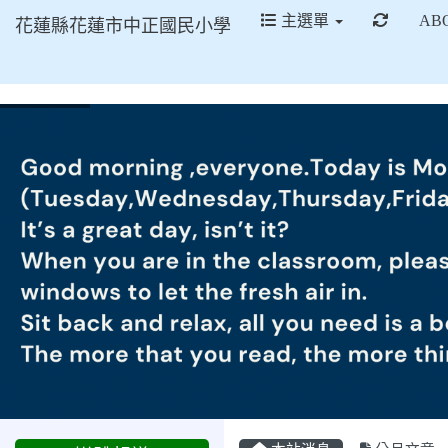
重新取
主選單
AB
花蓮縣花蓮市中正國民小學
2025-03-31
以兒童
活動
節為名的自主學習日
2025-03-31
更生日
活動
報:遊戲結合心靈，教育塑
造品格--中正國小親職教育
活動促進親師生交流
2025-03-31
更生日報：中
正國小營造支持性的寫作環
境
2025-03-27
更生日報：中
正國小與日本盛岡市城南小
學線上交流
2025-03-14
花蓮新聞網：