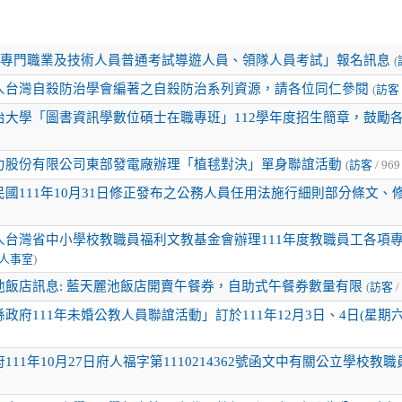
2年專門職業及技術人員普通考試導遊人員、領隊人員考試」報名訊息
(
人台灣自殺防治學會編著之自殺防治系列資源，請各位同仁參閱
(
訪客
治大學「圖書資訊學數位碩士在職專班」112學年度招生簡章，鼓勵
力股份有限公司東部發電廠辦理「植毬對決」單身聯誼活動
(
訪客
/ 969
國111年10月31日修正發布之公務人員任用法施行細則部分條文、
人台灣省中小學校教職員福利文教基金會辦理111年度教職員工各項
人事室
)
池飯店訊息: 藍天麗池飯店開賣午餐券，自助式午餐券數量有限
(
訪客
/
政府111年未婚公教人員聯誼活動」訂於111年12月3日、4日(星
111年10月27日府人福字第1110214362號函文中有關公立學校