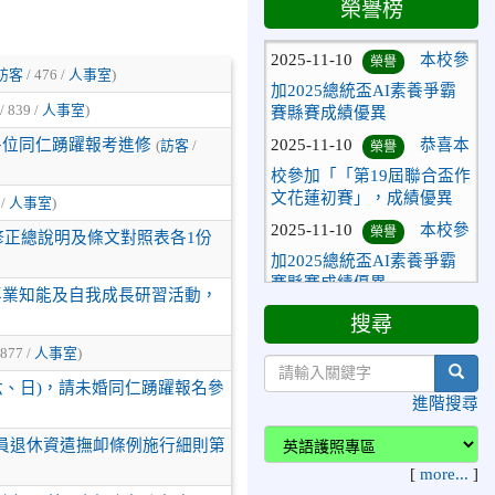
榮譽榜
文花蓮初賽」，成績優異
2025-11-10
本校參
榮譽
加2025總統盃AI素養爭霸
訪客
/ 476 /
人事室
)
賽縣賽成績優異
/ 839 /
人事室
)
2025-11-10
恭喜本
榮譽
各位同仁踴躍報考進修
(
訪客
/
校參加「「第19屆聯合盃作
文花蓮初賽」，成績優異
 /
人事室
)
2025-11-10
本校參
榮譽
修正總說明及條文對照表各1份
加2025總統盃AI素養爭霸
賽縣賽成績優異
專業知能及自我成長研習活動，
搜尋
 877 /
人事室
)
sear
期六、日)，請未婚同仁踴躍報名參
進階搜尋
教職員退休資遣撫卹條例施行細則第
[
more...
]