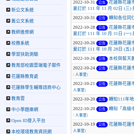
造品格--中正國小親職教育
2022-10-31
花蓮縣花蓮市
公告
活動促進親師生交流
爰訂於 111 年 11 月 02日 (
新公文系統
2025-03-31
更生日報：中
2022-10-31
轉知各位同
公告
正國小營造支持性的寫作環
舊公文系統
境
2022-10-28
花蓮縣花蓮市
公告
教師進修網
2025-03-27
更生日報：中
爰訂於 111 年 10 月 31日 (
正國小與日本盛岡市城南小
2022-10-26
花蓮縣花蓮市
校務系統
公告
學線上交流
爰訂於 111 年 10 月 28日 (
2025-03-14
花蓮新聞網：
學習扶助測驗
2022-10-26
本校與藍天
國際教育新里程—中正國小
公告
與日本盛岡市城南小學線上
教育部校園雲端電子郵件
2022-10-24
花蓮縣花蓮市
公告
交流
/
人事室
)
花蓮縣教育處
2025-03-13
岩手新聞：盛
2022-10-21
花蓮縣花蓮市
岡の小学生 友好都市の台
公告
花蓮縣學生輔導諮商中心
湾花蓮市の児童とオンライ
人事室
)
ンで交流
教育雲
2022-10-20
轉知111
公告
2025-03-13
岩手電視台：
2022-10-20
轉知「高級
公告
中小學題庫網
南部せんべいや三大麺を紹
/
人事室
)
介 盛岡市と台湾・花蓮市
Open ID登入平台
の小学生が英語でオンライ
2022-10-19
花蓮縣花蓮市
公告
ン交流
人事室
)
本校環境教育資訊網