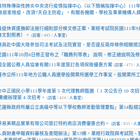
重特殊傳染性肺炎中央流行疫情指揮中心（以下簡稱指揮中心）111年
免除居家檢疫，改須7天自主防疫」，有關各機關、學校及事業機構人
員退休資遣撫卹法施行細則部分條文修正案，業經考試院民國111年9
條文對照表）。
(
訪客
/ 445 /
人事室
)
務員赴中國大陸參加司法考試及法院實習，是否違反兩岸條例相關規
國111年10月6日修正發布之「職務列等表」 說明、修正總說明及
國全國公務人員協會有關111年度簽訂各項保險優惠方案
(
訪客
/ 473 /
人
蓮市公所111年地方公職人員選舉投開票所選舉工作事宜，投開票所
中正國民小學111學年度第 5 次代理教師甄選（ 1 次公告分 10 次
三) 賡續辦理第 4 次招考。
(
訪客
/ 424 /
人事室
)
花蓮縣政府所屬公立高級中等以下學校教師差勤管理要點」第14點規定
華易美精品實業有限公司簽訂特約商店消費優惠合約。
(
訪客
/ 833 /
人
員財產申報資料審核及查閱辦法」第13條，業經行政院與考試院、監察
號、考臺組貳一字第11100107901號及院台申伍字第1111832335