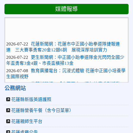
媒體報導
2026-07-22
花蓮新聞網：花蓮市中正國小跆拳道隊捷報連
連 三大賽事勇奪20金12銀6銅 展現深厚培訓實力
2026-07-22
更生新聞網：中正國小跆拳道隊金光閃閃全國少
年盃勇奪3金4銀、市長盃橫掃13金
2026-07-08
教育廣播電台：沉浸式體驗 花蓮中正國小培養學
生國際視野
2026-06-16
花蓮新聞網：【中正國小70週年校慶系列活動
「游藝飛揚」晚會登場】 師生家長齊聚一堂 共譜「時光樂
公務網站
章．經典再現」
花蓮縣新版英語護照
2026-06-16
更生新聞網：中正國小創校70週年「游藝飛揚」
才藝晚會登場
花蓮縣營養午餐（含今日菜單）
2026-06-10
教育廣播電台：揮別童年迎向青春 中正國小畢業
師生自製畢業歌曲
花蓮親師生平台
2026-06-10
教育廣播電台：尋覓歷史記憶 花蓮中正國小社團
花蓮處務公告