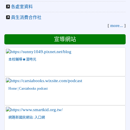
榮譽
各處室資料
益盃PTWA全國自走車競賽AI素養競賽榮獲銅牌
2026-07-21
賀 本校游泳隊參加 2026全國青少年游泳
榮譽
員生消費合作社
錦標賽 榮獲佳績！
[
more...
]
2026-07-08
賀 本校跆拳道隊參加115年第十八屆全國
榮譽
宣導網站
跆拳道品勢錦標賽 榮獲佳績！
2026-06-30
檢送「花蓮縣115學年度推動國民中學充實校安
人力聯合甄選簡章」1份，敬請協助公告周知，請查照。
本校輔導★漫時光
2026-06-29
賀 本校跆拳道隊參加115年花蓮市「市長
榮譽
盃」跆拳道錦標賽 榮獲佳績！
2026-06-16
賀 本校跆拳道隊參加115年第三十三屆全
榮譽
國少年跆拳道錦標賽 榮獲佳績！
Home | Carsiabooks podcast
2026-06-10
恭喜本校參加「115年花蓮市語文競
榮譽
賽」，成績優異
2026-06-09
賀 本校籃球隊參加 2026花蓮縣第46屆假
榮譽
網路新國民網站::入口網
日盃籃球賽 榮獲季軍！
2026-06-09
賀 本校游泳隊參加115年花蓮縣縣長盃分
榮譽