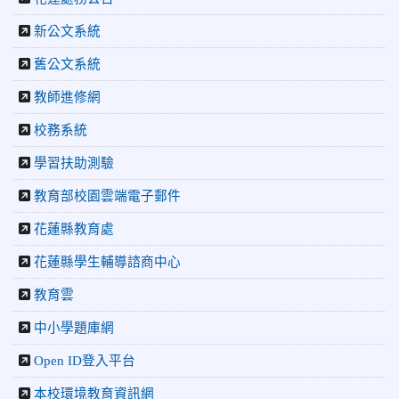
體驗闖關探索歷史
2026-04-30
讓愛閃閃發光！中正國小「小老闆大市集」愛心
新公文系統
捐助光復國小
2026-07-22
花蓮新聞網：花蓮市中正國小跆拳道隊捷報連
舊公文系統
連 三大賽事勇奪20金12銀6銅 展現深厚培訓實力
教師進修網
2026-07-22
更生新聞網：中正國小跆拳道隊金光閃閃全國少
年盃勇奪3金4銀、市長盃橫掃13金
校務系統
2026-07-08
教育廣播電台：沉浸式體驗 花蓮中正國小培養學
生國際視野
學習扶助測驗
2026-06-16
花蓮新聞網：【中正國小70週年校慶系列活動
教育部校園雲端電子郵件
「游藝飛揚」晚會登場】 師生家長齊聚一堂 共譜「時光樂
章．經典再現」
花蓮縣教育處
2026-06-16
更生新聞網：中正國小創校70週年「游藝飛揚」
才藝晚會登場
花蓮縣學生輔導諮商中心
2026-06-10
教育廣播電台：揮別童年迎向青春 中正國小畢業
教育雲
師生自製畢業歌曲
2026-06-10
教育廣播電台：尋覓歷史記憶 花蓮中正國小社團
中小學題庫網
體驗闖關探索歷史
Open ID登入平台
2026-04-30
讓愛閃閃發光！中正國小「小老闆大市集」愛心
捐助光復國小
本校環境教育資訊網