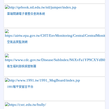
齡游泳錦標賽榮獲佳績！
2026-06-02
賀 本校跆拳道隊參加 115年花蓮縣「縣
榮譽
雲端閱讀電子書整合查詢系統
長盃」跆拳道錦標賽暨全國少年盃花蓮縣代表隊選拔賽 榮獲
佳績！
2026-05-03
賀! 本校參加全縣低年級英語口說比賽-
榮譽
Show and Tell榮獲佳績
空氣品質監測網
2026-04-30
國稅局「114年度綜合所得稅結算申報」宣導內
容
2026-04-27
賀 本校籃球隊參加115年花蓮縣縣長盃籃
榮譽
球錦標賽 榮獲亞軍！
衛生福利部疾病管制署
2026-04-09
賀! 本校中正國小115年度(1~3年級)健康
公告
促進繪畫比賽優勝名單
2026-04-08
115年PaGamO寒假作業獲獎名單
榮譽
1991報平安留言平台