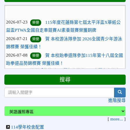
2026-07-23
115年度花蓮縣第七屆太平洋盃X華紙公
榮譽
益盃PTWA全國自走車競賽AI素養競賽榮獲銅牌
2026-07-21
賀 本校游泳隊參加 2026全國青少年游泳
榮譽
錦標賽 榮獲佳績！
2026-07-08
賀 本校跆拳道隊參加115年第十八屆全國
榮譽
跆拳道品勢錦標賽 榮獲佳績！
2026-06-30
檢送「花蓮縣115學年度推動國民中學充實校安
人力聯合甄選簡章」1份，敬請協助公告周知，請查照。
搜尋
2026-06-29
賀 本校跆拳道隊參加115年花蓮市「市長
榮譽
盃」跆拳道錦標賽 榮獲佳績！
sear
2026-06-16
賀 本校跆拳道隊參加115年第三十三屆全
榮譽
進階搜尋
國少年跆拳道錦標賽 榮獲佳績！
2026-06-10
恭喜本校參加「115年花蓮市語文競
榮譽
[
more...
]
賽」，成績優異
114學年校舍配置