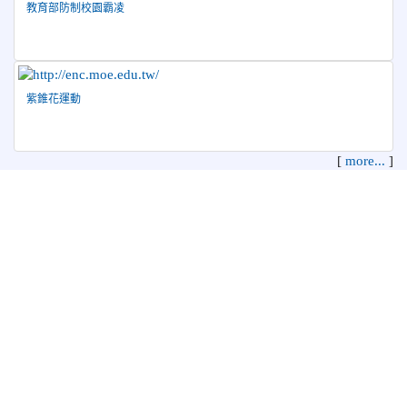
教育部防制校園霸凌
紫錐花運動
[
more...
]
花蓮縣花蓮市中正國民小學 地址：970 花蓮縣花蓮市中正路210
號
電話：03-8322819 傳真：03-8342627 管理員：資訊教育組
本系統使用
XOOPS校園網站輕鬆架