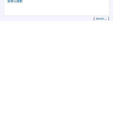
紫錐花運動
[
more...
]
花蓮縣花蓮市中正國民小學 地址：970 花蓮縣花蓮市中正路210
號
電話：03-8322819 傳真：03-8342627 管理員：資訊教育組
本系統使用
XOOPS校園網站輕鬆架