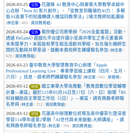
2026-03-25
花蓮縣 AI 教育中心與東華大學教學卓越中
公告
心合辦「Sora AI 影片創作」、「從教室到職場的AI力： 多模
態AI浪潮下的知識轉譯人機協同教學法」2場次教師知能講座
(
林志豪
/ 403 /
資訊教育組
)
2026-03-24
幫你優公司將舉辦「2026全能電競」活動，
公告
透過 PaGamO 遊戲化平台提升國小至高中學生之多元素養與
未來競爭力。本屆設有學生組及混齡共學組，旨在強化親師生
間的互動與共學意涵，鼓勵本貴校師生踴躍報名參加
(
林志豪
/
629 /
資訊教育組
)
2026-03-23
臺中教育大學智慧教育中心辦理「Apple
Professional Learning Live：專業學習線上課程（四月、五月、
六月）」訊息，請老師們踴躍報名參加
(
林志豪
/ 643 /
榮譽榜
)
2026-03-12
國立東華大學為推動「教育部數位學習輔導
研習
計畫—東區」擬於115年05月16日至17日（六、日）辦理「B1
科技輔助自主學習工作坊（2日）」—東區，請有興趣老師報
名參與
(
林志豪
/ 252 /
資訊教育組
)
2026-03-12
花蓮高中辦理數位前導及高中優質化暨深度
研習
學習114學年度第2學期「AI世代與未來脈動-大師講座」，請
有興趣老師報名參加
(
林志豪
/ 359 /
資訊教育組
)