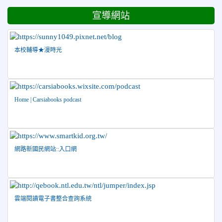
跆拳道品勢錦標賽 榮獲佳績！
宣導網站
2026-06-30
檢送「花蓮縣115學年度推動國民中學充實校安
人力聯合甄選簡章」1份，敬請協助公告周知，請查照。
2026-06-29
賀 本校跆拳道隊參加115年花蓮市「市長
榮譽
本校輔導★漫時光
盃」跆拳道錦標賽 榮獲佳績！
2026-06-16
賀 本校跆拳道隊參加115年第三十三屆全
榮譽
國少年跆拳道錦標賽 榮獲佳績！
2026-06-10
恭喜本校參加「115年花蓮市語文競
榮譽
Home | Carsiabooks podcast
賽」，成績優異
2026-06-09
賀 本校籃球隊參加 2026花蓮縣第46屆假
榮譽
日盃籃球賽 榮獲季軍！
網路新國民網站::入口網
2026-06-09
賀 本校游泳隊參加115年花蓮縣縣長盃分
榮譽
齡游泳錦標賽榮獲佳績！
2026-06-02
賀 本校跆拳道隊參加 115年花蓮縣「縣
榮譽
長盃」跆拳道錦標賽暨全國少年盃花蓮縣代表隊選拔賽 榮獲
雲端閱讀電子書整合查詢系統
佳績！
2026-05-03
賀! 本校參加全縣低年級英語口說比賽-