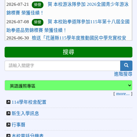
錦標賽 榮獲佳績！
2026-07-08
賀 本校跆拳道隊參加115年第十八屆全國
榮譽
跆拳道品勢錦標賽 榮獲佳績！
2026-06-30
檢送「花蓮縣115學年度推動國民中學充實校安
人力聯合甄選簡章」1份，敬請協助公告周知，請查照。
2026-06-29
賀 本校跆拳道隊參加115年花蓮市「市長
榮譽
搜尋
盃」跆拳道錦標賽 榮獲佳績！
2026-06-16
賀 本校跆拳道隊參加115年第三十三屆全
榮譽
sear
國少年跆拳道錦標賽 榮獲佳績！
進階搜尋
2026-06-10
恭喜本校參加「115年花蓮市語文競
榮譽
賽」，成績優異
[
more...
]
2026-06-09
賀 本校籃球隊參加 2026花蓮縣第46屆假
榮譽
114學年校舍配置
日盃籃球賽 榮獲季軍！
新生入學訊息
2026-06-09
賀 本校游泳隊參加115年花蓮縣縣長盃分
榮譽
齡游泳錦標賽榮獲佳績！
行事曆
2026-06-02
賀 本校跆拳道隊參加 115年花蓮縣「縣
榮譽
本校電話分機表