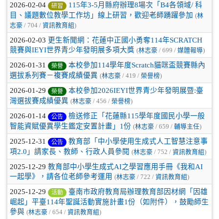
2026-02-04
115年3-5月縣府辦理8場次「B4各領域/ 科
研習
目、議題數位教學工作坊」線上研習，歡迎老師踴躍參加
(
林
志豪
/ 704 /
資訊教育組
)
2026-02-03
更生新聞網：花蓮中正國小勇奪114年SCRATCH
競賽與IEYI世界青少年發明展多項大獎
(
林志豪
/ 699 /
媒體報導
)
2026-01-31
本校參加114學年度Scratch貓咪盃競賽縣內
榮譽
選拔系列賽－複賽成績優異
(
林志豪
/ 419 /
榮譽榜
)
2026-01-29
本校參加2026IEYI世界青少年發明展暨:臺
榮譽
灣選拔賽成績優異
(
林志豪
/ 456 /
榮譽榜
)
2026-01-14
檢送修正「花蓮縣115學年度國民小學一般
公告
智能資賦優異學生鑑定安置計畫」1份
(
林志豪
/ 659 /
輔導主任
)
2025-12-31
教育部「中小學使用生成式人工智慧注意事
公告
項2.0」請家長、教師、行政人員參閱
(
林志豪
/ 752 /
資訊教育組
)
2025-12-29
教育部中小學生成式AI之學習應用手冊《我和AI
一起學》，請各位老師參考運用
(
林志豪
/ 722 /
資訊教育組
)
2025-12-29
臺南市政府教育局辦理教育部因材網「因雄
活動
崛起」平臺114年聖誕活動實施計畫1份（如附件），鼓勵師生
參與
(
林志豪
/ 654 /
資訊教育組
)