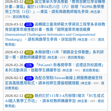
2026-03-12
國立東華大學為推動「教育部數位學習輔導
研習
計畫—東區」擬於115年04月25日（六）辦理「B2PBL教學應
用工作坊（1日）」—東區，請有興趣教師報名參與
(
林志豪
/
279 /
資訊教育組
)
2026-03-12
函轉國立臺灣師範大學資訊工程學系承辦教
公告
育部運算思維推動計畫，推廣「國際運算思維挑戰賽
(International Challengeon Informatics and Computational
Thinking)」，請有興趣學生參與，詳如說明
(
林志豪
/ 453 /
資訊
教育組
)
2026-03-12
本縣辦理115年「網路安全停看聽」系列研
研習
習一案，請教師踴躍參加
(
林志豪
/ 418 /
資訊教育組
)
2026-02-26
「PaGamO 新春開學季｜送禮送到校園裡」
公告
系列活動資訊，鼓勵學生踴躍參加
(
林志豪
/ 662 /
資訊教育組
)
2026-02-12
為配合限制iTaiwan無線上網服務連線至特
公告
定高風險應用程式，請本校師生遵循相關規範
(
林志豪
/ 486 /
資
訊教育組
)
2026-02-12
縣府訂於115年3-4月辦理3場次「B5生成式
研習
AI融入教學工作坊」，請本校教師踴躍參加
(
林志豪
/ 488 /
資訊
教育組
)