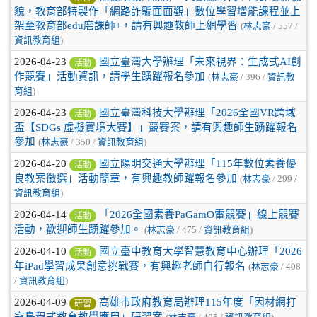
貌，教育部特製作「網路詐騙面面觀」數位學習增能課程並上
架至教育部edu磨課師+，請有興趣教師上網學習
(
林志豪
/ 557 /
資訊教育組
)
2026-04-23
國立臺灣大學辦理「未來視界：生成式AI創
活動
作競賽」活動資訊，請學生踴躍報名參加
(
林志豪
/ 396 /
資訊教
育組
)
2026-04-23
國立臺灣科技大學辦理「2026全國VR跨域
活動
盃【SDGs 虛擬實境大賽】」競賽案，請有興趣師生踴躍報名
參加
(
林志豪
/ 350 /
資訊教育組
)
2026-04-20
國立陽明交通大學辦理「115年數位素養優
活動
良教案徵選」活動簡章，有興趣教師躍報名參加
(
林志豪
/ 299 /
資訊教育組
)
2026-04-14
「2026全國素養PaGamO電競賽」線上競賽
活動
活動，歡迎師生踴躍參加。
(
林志豪
/ 475 /
資訊教育組
)
2026-04-10
國立臺中教育大學智慧教育中心辦理「2026
活動
年iPad學習成果創意挑戰賽，有興趣老師自行報名
(
林志豪
/ 408
/
資訊教育組
)
2026-04-09
高雄市政府教育局辦理115年度「因材網打
研習
寇島程式教育教學應用」研習案