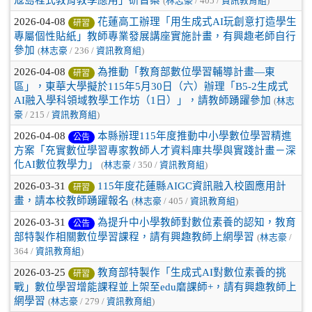
(
林志豪
/ 405 /
資訊教育組
)
2026-04-08
花蓮高工辦理「用生成式AI玩創意打造學生
研習
專屬個性貼紙」教師專業發展講座實施計畫，有興趣老師自行
參加
(
林志豪
/ 236 /
資訊教育組
)
2026-04-08
為推動「教育部數位學習輔導計畫—東
研習
區」，東華大學擬於115年5月30日（六）辦理「B5-2生成式
AI融入學科領域教學工作坊（1日）」，請教師踴躍參加
(
林志
豪
/ 215 /
資訊教育組
)
2026-04-08
本縣辦理115年度推動中小學數位學習精進
公告
方案「充實數位學習專家教師人才資料庫共學與實踐計畫－深
化AI數位教學力」
(
林志豪
/ 350 /
資訊教育組
)
2026-03-31
115年度花蓮縣AIGC資訊融入校園應用計
研習
畫，請本校教師踴躍報名
(
林志豪
/ 405 /
資訊教育組
)
2026-03-31
為提升中小學教師對數位素養的認知，教育
公告
部特製作相關數位學習課程，請有興趣教師上網學習
(
林志豪
/
364 /
資訊教育組
)
2026-03-25
教育部特製作「生成式AI對數位素養的挑
研習
戰」數位學習增能課程並上架至edu磨課師+，請有興趣教師上
網學習
(
林志豪
/ 279 /
資訊教育組
)