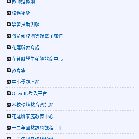
教師進修網
年盃勇奪3金4銀、市長盃橫掃13金
2026-07-08
教育廣播電台：沉浸式體驗 花蓮中正國小培養學
校務系統
生國際視野
學習扶助測驗
2026-06-16
花蓮新聞網：【中正國小70週年校慶系列活動
「游藝飛揚」晚會登場】 師生家長齊聚一堂 共譜「時光樂
教育部校園雲端電子郵件
章．經典再現」
2026-06-16
更生新聞網：中正國小創校70週年「游藝飛揚」
花蓮縣教育處
才藝晚會登場
2026-06-10
教育廣播電台：揮別童年迎向青春 中正國小畢業
花蓮縣學生輔導諮商中心
師生自製畢業歌曲
教育雲
2026-06-10
教育廣播電台：尋覓歷史記憶 花蓮中正國小社團
體驗闖關探索歷史
中小學題庫網
2026-04-30
讓愛閃閃發光！中正國小「小老闆大市集」愛心
捐助光復國小
Open ID登入平台
本校環境教育資訊網
花蓮縣家庭教育中心
十二年國教課綱課程手冊