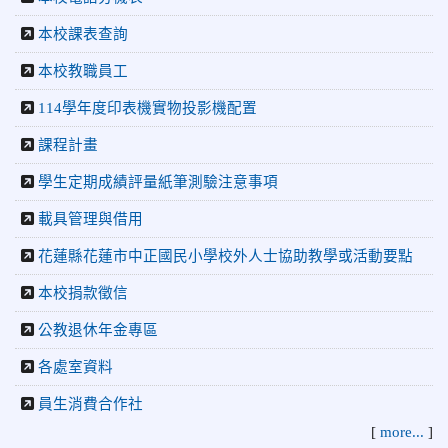
長盃」跆拳道錦標賽暨全國少年盃花蓮縣代表隊選拔賽 榮獲
佳績！
本校課表查詢
2026-05-03
賀! 本校參加全縣低年級英語口說比賽-
榮譽
本校教職員工
Show and Tell榮獲佳績
114學年度印表機實物投影機配置
2026-04-30
國稅局「114年度綜合所得稅結算申報」宣導內
容
課程計畫
2026-04-27
賀 本校籃球隊參加115年花蓮縣縣長盃籃
榮譽
學生定期成績評量紙筆測驗注意事項
球錦標賽 榮獲亞軍！
載具管理與借用
2026-04-09
賀! 本校中正國小115年度(1~3年級)健康
公告
促進繪畫比賽優勝名單
花蓮縣花蓮市中正國民小學校外人士協助教學或活動要點
2026-04-08
115年PaGamO寒假作業獲獎名單
榮譽
本校捐款徵信
2026-07-23
115年度花蓮縣第七屆太平洋盃X華紙公
榮譽
公教退休年金專區
益盃PTWA全國自走車競賽AI素養競賽榮獲銅牌
各處室資料
2026-07-21
賀 本校游泳隊參加 2026全國青少年游泳
榮譽
錦標賽 榮獲佳績！
員生消費合作社
2026-07-08
賀 本校跆拳道隊參加115年第十八屆全國
[
more...
]
榮譽