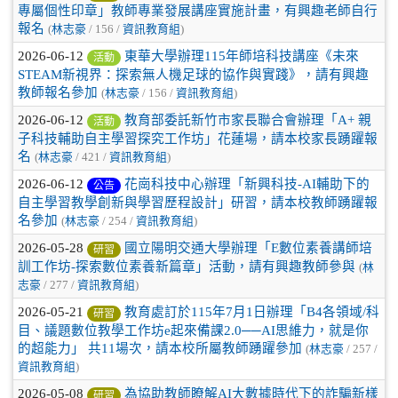
專屬個性印章」教師專業發展講座實施計畫，有興趣老師自行
報名
(
林志豪
/ 156 /
資訊教育組
)
2026-06-12
東華大學辦理115年師培科技講座《未來
活動
STEAM新視界：探索無人機足球的協作與實踐》，請有興趣
教師報名參加
(
林志豪
/ 156 /
資訊教育組
)
2026-06-12
教育部委託新竹市家長聯合會辦理「A+ 親
活動
子科技輔助自主學習探究工作坊」花蓮場，請本校家長踴躍報
名
(
林志豪
/ 421 /
資訊教育組
)
2026-06-12
花崗科技中心辦理「新興科技-AI輔助下的
公告
自主學習教學創新與學習歷程設計」研習，請本校教師踴躍報
名參加
(
林志豪
/ 254 /
資訊教育組
)
2026-05-28
國立陽明交通大學辦理「E數位素養講師培
研習
訓工作坊-探索數位素養新篇章」活動，請有興趣教師參與
(
林
志豪
/ 277 /
資訊教育組
)
2026-05-21
教育處訂於115年7月1日辦理「B4各領域/科
研習
目、議題數位教學工作坊e起來備課2.0──AI思維力，就是你
的超能力」 共11場次，請本校所屬教師踴躍參加
(
林志豪
/ 257 /
資訊教育組
)
2026-05-08
為協助教師瞭解AI大數據時代下的詐騙新樣
研習