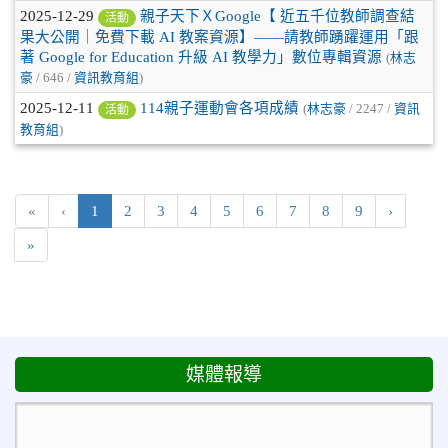
2025-12-29
親子天下ＸGoogle【 近五千位教師調查結
活動
果大公開｜免費下載 AI 教案資源】——請教師踴躍運用「跟
著 Google for Education 升級 AI 教學力」數位專輯資源
(
林志
豪
/ 646 /
資訊教育組
)
2025-12-11
114親子運動會各項成績
(
林志豪
/ 2247 /
資訊
活動
教育組
)
(目前頁次)
下一頁
«
‹
1
2
3
4
5
6
7
8
9
›
最後頁
»
媒體報導