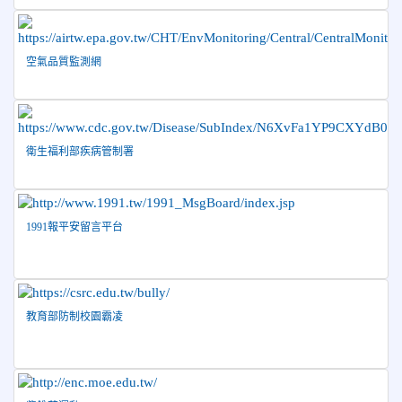
榮譽
Show and Tell榮獲佳績
2026-04-30
國稅局「114年度綜合所得稅結算申報」宣導內
空氣品質監測網
容
2026-04-27
賀 本校籃球隊參加115年花蓮縣縣長盃籃
榮譽
球錦標賽 榮獲亞軍！
2026-04-09
賀! 本校中正國小115年度(1~3年級)健康
公告
衛生福利部疾病管制署
促進繪畫比賽優勝名單
2026-04-08
115年PaGamO寒假作業獲獎名單
榮譽
1991報平安留言平台
教育部防制校園霸凌