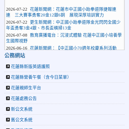
2026-07-22
花蓮新聞網：花蓮市中正國小跆拳道隊捷報連
連 三大賽事勇奪20金12銀6銅 展現深厚培訓實力
2026-07-22
更生新聞網：中正國小跆拳道隊金光閃閃全國少
年盃勇奪3金4銀、市長盃橫掃13金
2026-07-08
教育廣播電台：沉浸式體驗 花蓮中正國小培養學
生國際視野
2026-06-16
花蓮新聞網：【中正國小70週年校慶系列活動
「游藝飛揚」晚會登場】 師生家長齊聚一堂 共譜「時光樂
章．經典再現」
公務網站
2026-06-16
更生新聞網：中正國小創校70週年「游藝飛揚」
花蓮縣新版英語護照
才藝晚會登場
2026-06-10
教育廣播電台：揮別童年迎向青春 中正國小畢業
花蓮縣營養午餐（含今日菜單）
師生自製畢業歌曲
2026-06-10
教育廣播電台：尋覓歷史記憶 花蓮中正國小社團
花蓮親師生平台
體驗闖關探索歷史
花蓮處務公告
2026-04-30
讓愛閃閃發光！中正國小「小老闆大市集」愛心
捐助光復國小
新公文系統
2026-07-22
花蓮新聞網：花蓮市中正國小跆拳道隊捷報連
連 三大賽事勇奪20金12銀6銅 展現深厚培訓實力
舊公文系統
2026-07-22
更生新聞網：中正國小跆拳道隊金光閃閃全國少