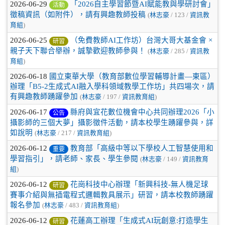
2026-06-29
「2026自主學習節暨AI賦能教與學研討會」
活動
徵稿資訊（如附件），請有興趣教師投稿
(
林志豪
/ 123 /
資訊教
育組
)
2026-06-25
（免費教師AI工作坊）台灣大哥大基金會 ×
研習
親子天下聯合舉辦，誠摯歡迎教師參與！
(
林志豪
/ 285 /
資訊教
育組
)
2026-06-18
國立東華大學（教育部數位學習輔導計畫—東區）
辦理「B5-2生成式AI融入學科領域教學工作坊」共四場次，請
有興趣教師踴躍參加
(
林志豪
/ 197 /
資訊教育組
)
2026-06-17
縣府與宜花數位機會中心共同辦理2026「小
公告
攝影師的三個大夢」攝影徵件活動，請本校學生踴躍參與，詳
如說明
(
林志豪
/ 217 /
資訊教育組
)
2026-06-12
教育部「高級中等以下學校人工智慧使用和
重要
學習指引」，請老師、家長、學生參閱
(
林志豪
/ 149 /
資訊教育
組
)
2026-06-12
花崗科技中心辦理「新興科技-無人機足球
研習
賽事介紹與無插電程式邏輯教具展示」研習，請本校教師踴躍
報名參加
(
林志豪
/ 483 /
資訊教育組
)
2026-06-12
花蓮高工辦理「生成式AI玩創意:打造學生
研習