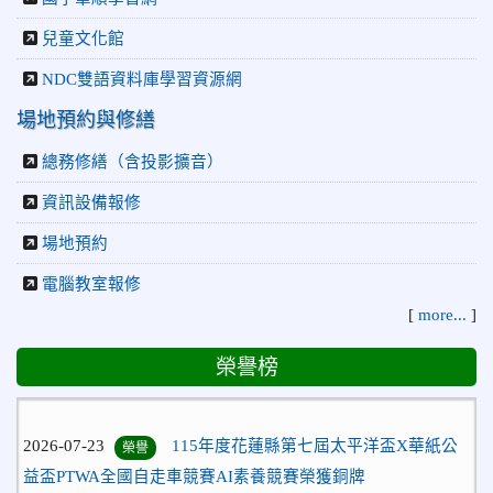
兒童文化館
NDC雙語資料庫學習資源網
場地預約與修繕
總務修繕（含投影擴音）
資訊設備報修
場地預約
電腦教室報修
[
more...
]
榮譽榜
2026-07-23
115年度花蓮縣第七屆太平洋盃X華紙公
榮譽
益盃PTWA全國自走車競賽AI素養競賽榮獲銅牌
2026-07-21
賀 本校游泳隊參加 2026全國青少年游泳
榮譽