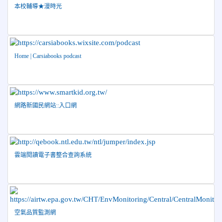
本校輔導★漫時光
2026-06-10
恭喜本校參加「115年花蓮市語文競
榮譽
賽」，成績優異
2026-06-09
賀 本校籃球隊參加 2026花蓮縣第46屆假
榮譽
日盃籃球賽 榮獲季軍！
Home | Carsiabooks podcast
2026-06-09
賀 本校游泳隊參加115年花蓮縣縣長盃分
榮譽
齡游泳錦標賽榮獲佳績！
2026-06-02
賀 本校跆拳道隊參加 115年花蓮縣「縣
榮譽
網路新國民網站::入口網
長盃」跆拳道錦標賽暨全國少年盃花蓮縣代表隊選拔賽 榮獲
佳績！
2026-05-03
賀! 本校參加全縣低年級英語口說比賽-
榮譽
Show and Tell榮獲佳績
雲端閱讀電子書整合查詢系統
2026-04-30
國稅局「114年度綜合所得稅結算申報」宣導內
容
2026-04-27
賀 本校籃球隊參加115年花蓮縣縣長盃籃
榮譽
球錦標賽 榮獲亞軍！
2026-04-09
賀! 本校中正國小115年度(1~3年級)健康
空氣品質監測網
公告