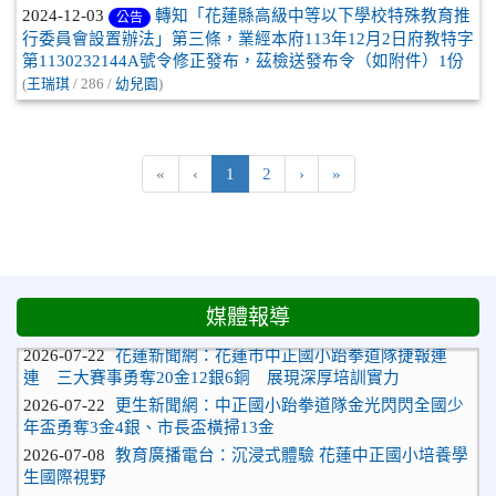
2024-12-03
轉知「花蓮縣高級中等以下學校特殊教育推
公告
行委員會設置辦法」第三條，業經本府113年12月2日府教特字
第1130232144A號令修正發布，茲檢送發布令（如附件）1份
(
王瑞琪
/ 286 /
幼兒園
)
(目前頁次)
下一頁
最後頁
«
‹
1
2
›
»
媒體報導
2026-07-22
花蓮新聞網：花蓮市中正國小跆拳道隊捷報連
連 三大賽事勇奪20金12銀6銅 展現深厚培訓實力
2026-07-22
更生新聞網：中正國小跆拳道隊金光閃閃全國少
年盃勇奪3金4銀、市長盃橫掃13金
2026-07-08
教育廣播電台：沉浸式體驗 花蓮中正國小培養學
生國際視野
2026-06-16
花蓮新聞網：【中正國小70週年校慶系列活動