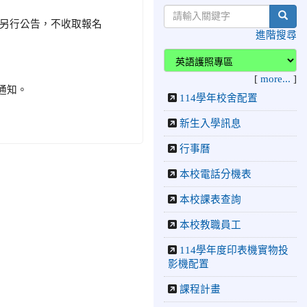
校跆拳道隊參加115年第十
sear
八屆全國跆拳道品勢錦標賽
名網址另行公告，不收取報名
榮獲佳績！
進階搜尋
2026-06-30
檢送「花蓮縣
115學年度推動國民中學充
實校安人力聯合甄選簡章」
[
more...
]
1份，敬請協助公告周知，
請通知。
114學年校舍配置
請查照。
2026-06-29
賀 本
新生入學訊息
榮譽
校跆拳道隊參加115年花蓮
行事曆
市「市長盃」跆拳道錦標賽
榮獲佳績！
本校電話分機表
2026-06-16
賀 本
榮譽
本校課表查詢
校跆拳道隊參加115年第三
十三屆全國少年跆拳道錦標
本校教職員工
賽 榮獲佳績！
114學年度印表機實物投
2026-06-10
恭喜本
榮譽
影機配置
校參加「115年花蓮市語文
競賽」，成績優異
課程計畫