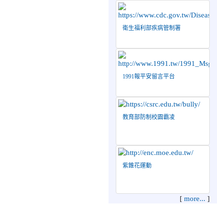
績！
2026-07-08
賀 本
榮譽
衛生福利部疾病管制署
校跆拳道隊參加115年第十
八屆全國跆拳道品勢錦標賽
榮獲佳績！
2026-06-30
檢送「花蓮縣
115學年度推動國民中學充
1991報平安留言平台
實校安人力聯合甄選簡章」
1份，敬請協助公告周知，
請查照。
教育部防制校園霸凌
2026-06-29
賀 本
榮譽
校跆拳道隊參加115年花蓮
市「市長盃」跆拳道錦標賽
榮獲佳績！
紫錐花運動
2026-06-16
賀 本
榮譽
校跆拳道隊參加115年第三
十三屆全國少年跆拳道錦標
[
more...
]
賽 榮獲佳績！
2026-06-10
恭喜本
榮譽