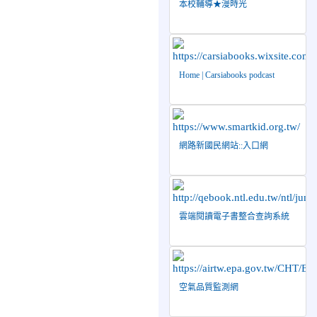
本校輔導★漫時光
2026-04-27
賀 本
榮譽
校籃球隊參加115年花蓮縣
縣長盃籃球錦標賽 榮獲亞
軍！
Home | Carsiabooks podcast
2026-04-09
賀! 本
公告
校中正國小115年度(1~3年
級)健康促進繪畫比賽優勝
名單
網路新國民網站::入口網
2026-04-08
115年
榮譽
PaGamO寒假作業獲獎名單
2026-07-23
115年
榮譽
度花蓮縣第七屆太平洋盃X
雲端閱讀電子書整合查詢系統
華紙公益盃PTWA全國自走
車競賽AI素養競賽榮獲銅
牌
2026-07-21
賀 本
榮譽
空氣品質監測網
校游泳隊參加 2026全國青
少年游泳錦標賽 榮獲佳