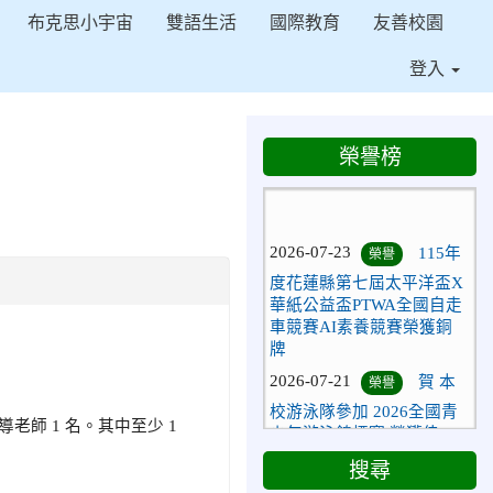
布克思小宇宙
雙語生活
國際教育
友善校園
登入
榮譽榜
⏸
2026-07-23
115年
榮譽
度花蓮縣第七屆太平洋盃X
華紙公益盃PTWA全國自走
車競賽AI素養競賽榮獲銅
牌
2026-07-21
賀 本
榮譽
校游泳隊參加 2026全國青
少年游泳錦標賽 榮獲佳
老師 1 名。其中至少 1
績！
搜尋
2026-07-08
賀 本
榮譽