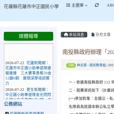
重新取
主選單
AB
花蓮縣花蓮市中正國民小學
本站消息
分月文章
媒體報導
南投縣政府辦理「20
2026-07-22
花蓮新聞網：
花蓮市中正國小跆拳道隊捷
林志豪
-
資訊教育組
| 20
活動
報連連 三大賽事勇奪20金
12銀6銅 展現深厚培訓實
力
一、依據南投縣政府 112 年 
2026-07-22
更生新聞網：
二、競賽資訊如下（計畫
中正國小跆拳道隊金光閃閃
全國少年盃勇奪3金4銀、市
(一)參加對象：全國公、私
長盃橫掃13金
公務網站
名隊員為就讀本縣公私立
2026-07-08
教育廣播電
台：沉浸式體驗 花蓮中正
花蓮縣新版英語護照