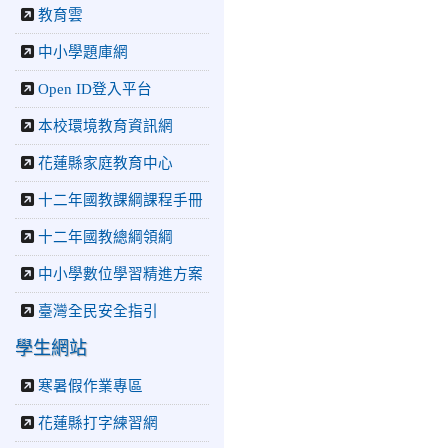
教育雲
2026-07-22
花蓮新聞網：
花蓮市中正國小跆拳道隊捷
中小學題庫網
報連連 三大賽事勇奪20金
12銀6銅 展現深厚培訓實
Open ID登入平台
力
2026-07-22
更生新聞網：
本校環境教育資訊網
中正國小跆拳道隊金光閃閃
全國少年盃勇奪3金4銀、市
花蓮縣家庭教育中心
長盃橫掃13金
十二年國教課綱課程手冊
2026-07-08
教育廣播電
台：沉浸式體驗 花蓮中正
十二年國教總綱領綱
國小培養學生國際視野
2026-06-16
花蓮新聞網：
中小學數位學習精進方案
【中正國小70週年校慶系列
活動 「游藝飛揚」晚會登
臺灣全民安全指引
場】 師生家長齊聚一堂 共
學生網站
譜「時光樂章．經典再
現」
寒暑假作業專區
2026-06-16
更生新聞網：
中正國小創校70週年「游藝
花蓮縣打字練習網
飛揚」才藝晚會登場