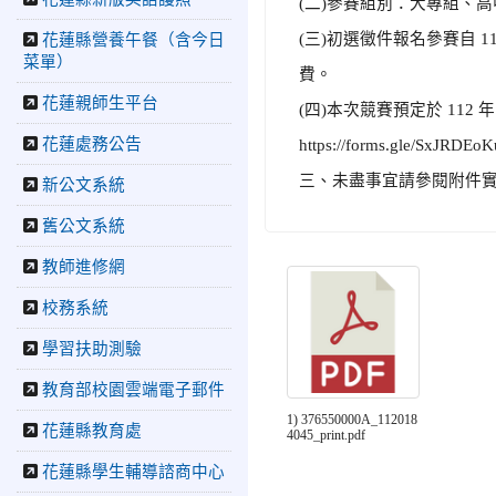
(二)參賽組別：大專組、
國小培養學生國際視野
(三)初選徵件報名參賽自 1
花蓮縣營養午餐（含今日
2026-06-16
花蓮新聞網：
菜單）
【中正國小70週年校慶系列
費。
活動 「游藝飛揚」晚會登
花蓮親師生平台
場】 師生家長齊聚一堂 共
(四)本次競賽預定於 112
譜「時光樂章．經典再
花蓮處務公告
https://forms.gle/SxJRD
現」
三、未盡事宜請參閱附件
2026-06-16
更生新聞網：
新公文系統
中正國小創校70週年「游藝
飛揚」才藝晚會登場
舊公文系統
2026-06-10
教育廣播電
教師進修網
台：揮別童年迎向青春 中
正國小畢業師生自製畢業歌
校務系統
曲
2026-06-10
教育廣播電
學習扶助測驗
台：尋覓歷史記憶 花蓮中
教育部校園雲端電子郵件
正國小社團體驗闖關探索歷
史
1) 376550000A_112018
花蓮縣教育處
4045_print.pdf
2026-04-30
讓愛閃閃發
光！中正國小「小老闆大市
花蓮縣學生輔導諮商中心
集」愛心捐助光復國小