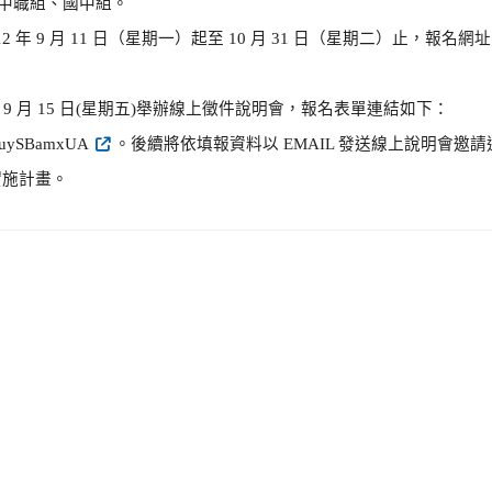
高中職組、國中組。
12 年 9 月 11 日（星期一）起至 10 月 31 日（星期二）止，報
 年 9 月 15 日(星期五)舉辦線上徵件說明會，報名表單連結如下：
EoKuySBamxUA
。後續將依填報資料以 EMAIL 發送線上說明會邀
實施計畫。