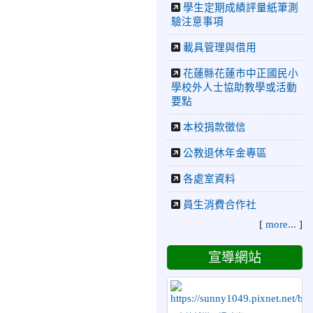
2026-06-09
賀 本
榮譽
學生定期成績評量紙筆測
校籃球隊參加 2026花蓮縣
驗注意事項
第46屆假日盃籃球賽 榮獲
載具管理與借用
季軍！
2026-06-09
賀 本
榮譽
花蓮縣花蓮市中正國民小
學校外人士協助教學或活動
校游泳隊參加115年花蓮縣
要點
縣長盃分齡游泳錦標賽榮獲
佳績！
本校捐款徵信
2026-06-02
賀 本
榮譽
公教退休年金專區
校跆拳道隊參加 115年花蓮
縣「縣長盃」跆拳道錦標賽
各處室資料
暨全國少年盃花蓮縣代表隊
選拔賽 榮獲佳績！
員生消費合作社
2026-05-03
賀! 本
榮譽
[
more...
]
校參加全縣低年級英語口說
比賽-Show and Tell榮獲佳
宣導網站
績
2026-04-30
國稅局「114年
度綜合所得稅結算申報」宣
導內容