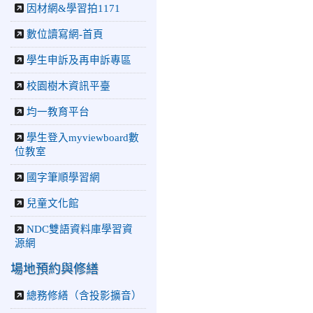
因材網&學習拍1171
2026-06-10
教育廣播電
台：揮別童年迎向青春 中
數位讀寫網-首頁
正國小畢業師生自製畢業歌
曲
學生申訴及再申訴專區
2026-06-10
教育廣播電
台：尋覓歷史記憶 花蓮中
校園樹木資訊平臺
正國小社團體驗闖關探索歷
史
均一教育平台
2026-04-30
讓愛閃閃發
學生登入myviewboard數
光！中正國小「小老闆大市
位教室
集」愛心捐助光復國小
國字筆順學習網
兒童文化館
NDC雙語資料庫學習資
源網
場地預約與修繕
總務修繕（含投影擴音）