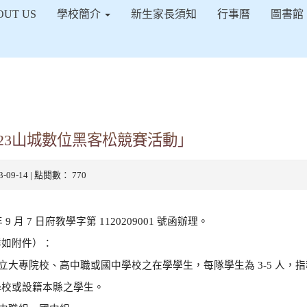
得佈景設定
OUT US
學校簡介
新生家長須知
行事曆
圖書館
23山城數位黑客松競賽活動」
23-09-14 | 點閱數： 770
9 月 7 日府教學字第 1120209001 號函辦理。
詳如附件）：
立大專院校、高中職或國中學校之在學學生，每隊學生為 3-5 人，指導
學校或設籍本縣之學生。