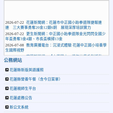
2026-07-22
花蓮新聞網：花蓮市中正國小跆拳道隊捷報連
連 三大賽事勇奪20金12銀6銅 展現深厚培訓實力
2026-07-22
更生新聞網：中正國小跆拳道隊金光閃閃全國少
年盃勇奪3金4銀、市長盃橫掃13金
2026-07-08
教育廣播電台：沉浸式體驗 花蓮中正國小培養學
生國際視野
2026-06-16
花蓮新聞網：【中正國小70週年校慶系列活動
「游藝飛揚」晚會登場】 師生家長齊聚一堂 共譜「時光樂
公務網站
章．經典再現」
2026-06-16
更生新聞網：中正國小創校70週年「游藝飛揚」
花蓮縣新版英語護照
才藝晚會登場
花蓮縣營養午餐（含今日菜單）
2026-06-10
教育廣播電台：揮別童年迎向青春 中正國小畢業
師生自製畢業歌曲
花蓮親師生平台
2026-06-10
教育廣播電台：尋覓歷史記憶 花蓮中正國小社團
體驗闖關探索歷史
花蓮處務公告
2026-04-30
讓愛閃閃發光！中正國小「小老闆大市集」愛心
新公文系統
捐助光復國小