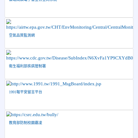
長盃」跆拳道錦標賽暨全國少年盃花蓮縣代表隊選拔賽 榮獲
佳績！
2026-05-03
賀! 本校參加全縣低年級英語口說比賽-
榮譽
Show and Tell榮獲佳績
空氣品質監測網
2026-04-30
國稅局「114年度綜合所得稅結算申報」宣導內
容
2026-04-27
賀 本校籃球隊參加115年花蓮縣縣長盃籃
榮譽
球錦標賽 榮獲亞軍！
衛生福利部疾病管制署
2026-04-09
賀! 本校中正國小115年度(1~3年級)健康
公告
促進繪畫比賽優勝名單
2026-04-08
115年PaGamO寒假作業獲獎名單
榮譽
1991報平安留言平台
教育部防制校園霸凌