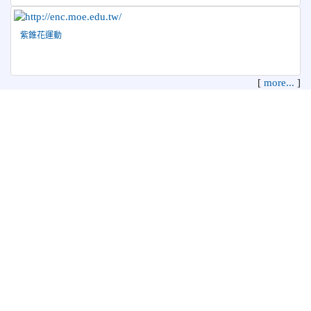
紫錐花運動
[
more...
]
花蓮縣花蓮市中正國民小學 地址：970 花蓮縣花蓮市中正路210
號
電話：03-8322819 傳真：03-8342627 管理員：資訊教育組
本系統使用
XOOPS校園網站輕鬆架