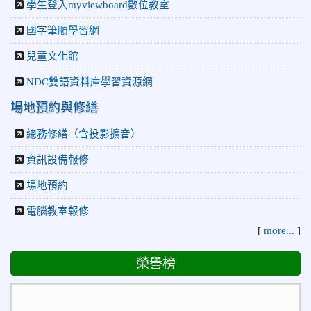
學生登入myviewboard數位教室
國字筆順學習網
兒童文化館
NDC雙語資料庫學習資源網
場地預約與修繕
總務修繕（含投影擴音）
資訊設備報修
場地預約
電腦教室報修
[
more...
]
榮譽榜
2026-07-23
115年度花蓮縣第七屆太平洋盃X華紙公