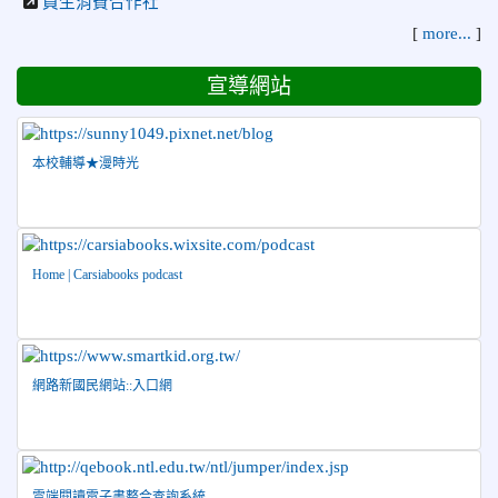
員生消費合作社
錦標賽 榮獲佳績！
[
more...
]
2026-07-08
賀 本校跆拳道隊參加115年第十八屆全國
榮譽
宣導網站
跆拳道品勢錦標賽 榮獲佳績！
2026-06-30
檢送「花蓮縣115學年度推動國民中學充實校安
人力聯合甄選簡章」1份，敬請協助公告周知，請查照。
本校輔導★漫時光
2026-06-29
賀 本校跆拳道隊參加115年花蓮市「市長
榮譽
盃」跆拳道錦標賽 榮獲佳績！
2026-06-16
賀 本校跆拳道隊參加115年第三十三屆全
榮譽
國少年跆拳道錦標賽 榮獲佳績！
Home | Carsiabooks podcast
2026-06-10
恭喜本校參加「115年花蓮市語文競
榮譽
賽」，成績優異
2026-06-09
賀 本校籃球隊參加 2026花蓮縣第46屆假
榮譽
網路新國民網站::入口網
日盃籃球賽 榮獲季軍！
2026-06-09
賀 本校游泳隊參加115年花蓮縣縣長盃分
榮譽
齡游泳錦標賽榮獲佳績！
2026-06-02
賀 本校跆拳道隊參加 115年花蓮縣「縣
榮譽
雲端閱讀電子書整合查詢系統