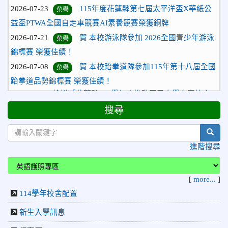
榮譽
益盃PTWA全國自走車競賽AI素養競賽榮獲銅牌
2026-07-21
賀 本校游泳隊參加 2026全國青少年游泳
榮譽
錦標賽 榮獲佳績！
2026-07-08
賀 本校跆拳道隊參加115年第十八屆全國
榮譽
跆拳道品勢錦標賽 榮獲佳績！
2026-06-30
檢送「花蓮縣115學年度推動國民中學充實校安
人力聯合甄選簡章」1份，敬請協助公告周知，請查照。
搜尋
2026-06-29
賀 本校跆拳道隊參加115年花蓮市「市長
榮譽
盃」跆拳道錦標賽 榮獲佳績！
sear
2026-06-16
賀 本校跆拳道隊參加115年第三十三屆全
榮譽
進階搜尋
國少年跆拳道錦標賽 榮獲佳績！
2026-06-10
恭喜本校參加「115年花蓮市語文競
榮譽
[
more...
]
賽」，成績優異
114學年校舍配置
2026-06-09
賀 本校籃球隊參加 2026花蓮縣第46屆假
榮譽
日盃籃球賽 榮獲季軍！
新生入學訊息
2026-06-09
賀 本校游泳隊參加115年花蓮縣縣長盃分
榮譽