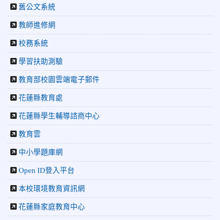
2026-07-22
花蓮新聞網：花蓮市中正國小跆拳道隊捷報連
舊公文系統
連 三大賽事勇奪20金12銀6銅 展現深厚培訓實力
教師進修網
2026-07-22
更生新聞網：中正國小跆拳道隊金光閃閃全國少
年盃勇奪3金4銀、市長盃橫掃13金
校務系統
2026-07-08
教育廣播電台：沉浸式體驗 花蓮中正國小培養學
生國際視野
學習扶助測驗
2026-06-16
花蓮新聞網：【中正國小70週年校慶系列活動
「游藝飛揚」晚會登場】 師生家長齊聚一堂 共譜「時光樂
教育部校園雲端電子郵件
章．經典再現」
花蓮縣教育處
2026-06-16
更生新聞網：中正國小創校70週年「游藝飛揚」
才藝晚會登場
花蓮縣學生輔導諮商中心
2026-06-10
教育廣播電台：揮別童年迎向青春 中正國小畢業
師生自製畢業歌曲
教育雲
2026-06-10
教育廣播電台：尋覓歷史記憶 花蓮中正國小社團
中小學題庫網
體驗闖關探索歷史
2026-04-30
讓愛閃閃發光！中正國小「小老闆大市集」愛心
Open ID登入平台
捐助光復國小
本校環境教育資訊網
花蓮縣家庭教育中心