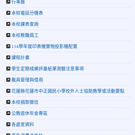
行事曆
齡游泳錦標賽榮獲佳績！
本校電話分機表
2026-06-02
賀 本校跆拳道隊參加 115年花蓮縣「縣
榮譽
長盃」跆拳道錦標賽暨全國少年盃花蓮縣代表隊選拔賽 榮獲
本校課表查詢
佳績！
本校教職員工
2026-05-03
賀! 本校參加全縣低年級英語口說比賽-
榮譽
114學年度印表機實物投影機配置
Show and Tell榮獲佳績
2026-04-30
國稅局「114年度綜合所得稅結算申報」宣導內
課程計畫
容
學生定期成績評量紙筆測驗注意事項
2026-04-27
賀 本校籃球隊參加115年花蓮縣縣長盃籃
榮譽
球錦標賽 榮獲亞軍！
載具管理與借用
2026-04-09
賀! 本校中正國小115年度(1~3年級)健康
公告
花蓮縣花蓮市中正國民小學校外人士協助教學或活動要點
促進繪畫比賽優勝名單
本校捐款徵信
2026-04-08
115年PaGamO寒假作業獲獎名單
榮譽
公教退休年金專區
2026-07-23
115年度花蓮縣第七屆太平洋盃X華紙公
榮譽
益盃PTWA全國自走車競賽AI素養競賽榮獲銅牌
各處室資料
2026-07-21
賀 本校游泳隊參加 2026全國青少年游泳
榮譽