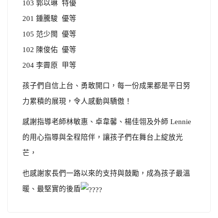
103 郭以琳 特優
201 鍾騰駿 優等
105 范少閩 優等
102 陳俊佑 優等
204 李霽原 甲等
孩子們自信上台、勇敢開口，每一份成果都是平日努
力累積的展現，令人感動與驕傲！
感謝指導老師林敏惠、卓韋馨、楊佳翎及外師 Lennie
的用心指導與全程陪伴，讓孩子們在舞台上綻放光
芒，
也感謝家長們一路以來的支持與鼓勵，成為孩子最溫
暖、最堅實的後盾