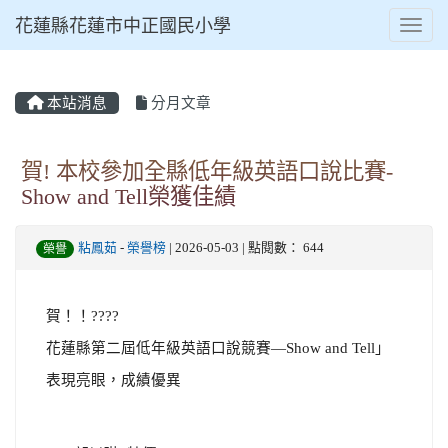
花蓮縣花蓮市中正國民小學
Toggl
本站消息
分月文章
⏸
賀! 本校參加全縣低年級英語口說比賽-
Show and Tell榮獲佳績
粘鳳茹
-
榮譽榜
| 2026-05-03 | 點閱數： 644
榮譽
賀！！????
花蓮縣第二屆低年級英語口說競賽—Show and Tell」
表現亮眼，成績優異