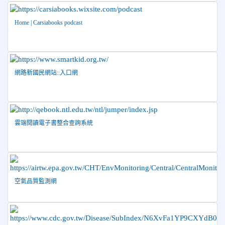
2026-06-16
賀 本校跆拳道隊參加115年第三十三屆全
榮譽
國少年跆拳道錦標賽 榮獲佳績！
Home | Carsiabooks podcast
2026-06-10
恭喜本校參加「115年花蓮市語文競
榮譽
賽」，成績優異
2026-06-09
賀 本校籃球隊參加 2026花蓮縣第46屆假
榮譽
日盃籃球賽 榮獲季軍！
網路新國民網站::入口網
2026-06-09
賀 本校游泳隊參加115年花蓮縣縣長盃分
榮譽
齡游泳錦標賽榮獲佳績！
2026-06-02
賀 本校跆拳道隊參加 115年花蓮縣「縣
榮譽
雲端閱讀電子書整合查詢系統
長盃」跆拳道錦標賽暨全國少年盃花蓮縣代表隊選拔賽 榮獲
佳績！
2026-05-03
賀! 本校參加全縣低年級英語口說比賽-
榮譽
Show and Tell榮獲佳績
2026-04-30
國稅局「114年度綜合所得稅結算申報」宣導內
空氣品質監測網
容
2026-04-27
賀 本校籃球隊參加115年花蓮縣縣長盃籃
榮譽
球錦標賽 榮獲亞軍！