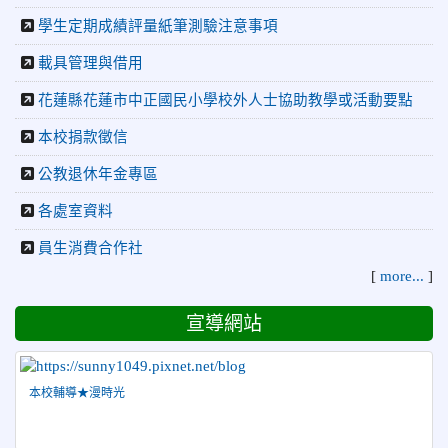
學生定期成績評量紙筆測驗注意事項
2026-04-27
賀 本校籃球隊參加115年花蓮縣縣長盃籃
榮譽
球錦標賽 榮獲亞軍！
載具管理與借用
2026-04-09
賀! 本校中正國小115年度(1~3年級)健康
公告
花蓮縣花蓮市中正國民小學校外人士協助教學或活動要點
促進繪畫比賽優勝名單
本校捐款徵信
2026-04-08
115年PaGamO寒假作業獲獎名單
榮譽
公教退休年金專區
2026-07-23
115年度花蓮縣第七屆太平洋盃X華紙公
榮譽
益盃PTWA全國自走車競賽AI素養競賽榮獲銅牌
各處室資料
2026-07-21
賀 本校游泳隊參加 2026全國青少年游泳
榮譽
員生消費合作社
錦標賽 榮獲佳績！
[
more...
]
2026-07-08
賀 本校跆拳道隊參加115年第十八屆全國
榮譽
跆拳道品勢錦標賽 榮獲佳績！
宣導網站
2026-06-30
檢送「花蓮縣115學年度推動國民中學充實校安
人力聯合甄選簡章」1份，敬請協助公告周知，請查照。
2026-06-29
賀 本校跆拳道隊參加115年花蓮市「市長
本校輔導★漫時光
榮譽
盃」跆拳道錦標賽 榮獲佳績！