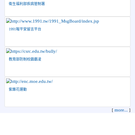
衛生福利部疾病管制署
2026-04-09
賀! 本校中正國小115年度(1~3年級)健康
公告
促進繪畫比賽優勝名單
2026-04-08
115年PaGamO寒假作業獲獎名單
榮譽
1991報平安留言平台
教育部防制校園霸凌
紫錐花運動
[
more...
]
花蓮縣花蓮市中正國民小學 地址：970 花蓮縣花蓮市中正路210
號
電話：03-8322819 傳真：03-8342627 管理員：資訊教育組