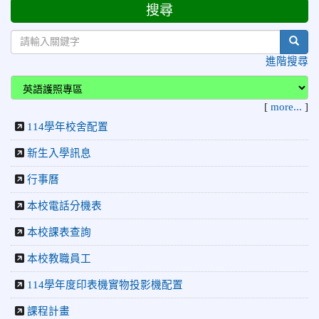
2026-06-29
賀 本校跆拳道隊參加115年花蓮市「市長
搜尋
榮譽
盃」跆拳道錦標賽 榮獲佳績！
sear
2026-06-16
賀 本校跆拳道隊參加115年第三十三屆全
榮譽
進階搜尋
國少年跆拳道錦標賽 榮獲佳績！
2026-06-10
恭喜本校參加「115年花蓮市語文競
榮譽
[
more...
]
賽」，成績優異
114學年校舍配置
2026-06-09
賀 本校籃球隊參加 2026花蓮縣第46屆假
榮譽
日盃籃球賽 榮獲季軍！
新生入學訊息
2026-06-09
賀 本校游泳隊參加115年花蓮縣縣長盃分
榮譽
行事曆
齡游泳錦標賽榮獲佳績！
本校電話分機表
2026-06-02
賀 本校跆拳道隊參加 115年花蓮縣「縣
榮譽
長盃」跆拳道錦標賽暨全國少年盃花蓮縣代表隊選拔賽 榮獲
本校課表查詢
佳績！
本校教職員工
2026-05-03
賀! 本校參加全縣低年級英語口說比賽-
榮譽
Show and Tell榮獲佳績
114學年度印表機實物投影機配置
2026-04-30
國稅局「114年度綜合所得稅結算申報」宣導內
課程計畫
容