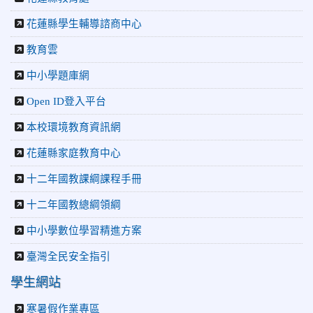
2026-06-16
更生新聞網：中正國小創校70週年「游藝飛揚」
才藝晚會登場
花蓮縣學生輔導諮商中心
2026-06-10
教育廣播電台：揮別童年迎向青春 中正國小畢業
師生自製畢業歌曲
教育雲
2026-06-10
教育廣播電台：尋覓歷史記憶 花蓮中正國小社團
中小學題庫網
體驗闖關探索歷史
2026-04-30
讓愛閃閃發光！中正國小「小老闆大市集」愛心
Open ID登入平台
捐助光復國小
本校環境教育資訊網
花蓮縣家庭教育中心
十二年國教課綱課程手冊
十二年國教總綱領綱
中小學數位學習精進方案
臺灣全民安全指引
學生網站
寒暑假作業專區