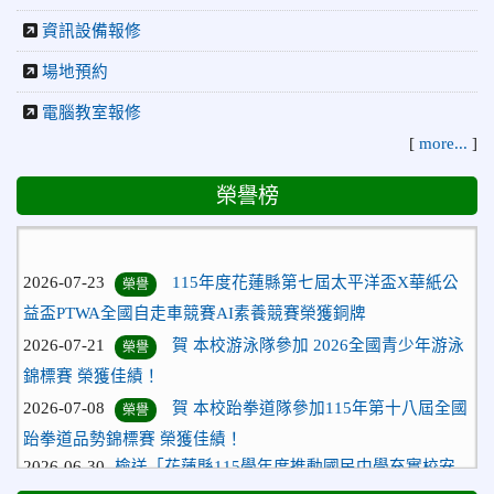
資訊設備報修
場地預約
電腦教室報修
[
more...
]
榮譽榜
2026-07-23
115年度花蓮縣第七屆太平洋盃X華紙公
榮譽
益盃PTWA全國自走車競賽AI素養競賽榮獲銅牌
2026-07-21
賀 本校游泳隊參加 2026全國青少年游泳
榮譽
錦標賽 榮獲佳績！
2026-07-08
賀 本校跆拳道隊參加115年第十八屆全國
榮譽
跆拳道品勢錦標賽 榮獲佳績！
2026-06-30
檢送「花蓮縣115學年度推動國民中學充實校安
人力聯合甄選簡章」1份，敬請協助公告周知，請查照。