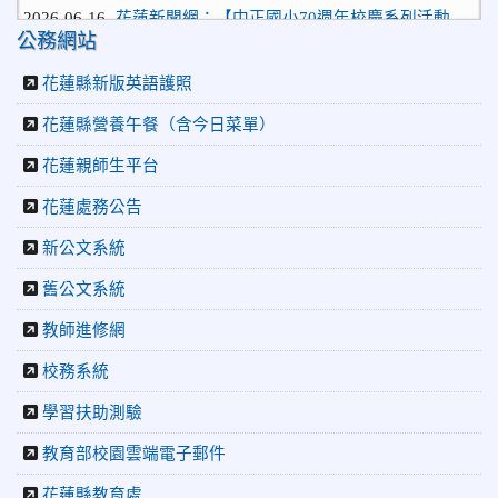
2026-06-16
花蓮新聞網：【中正國小70週年校慶系列活動
「游藝飛揚」晚會登場】 師生家長齊聚一堂 共譜「時光樂
公務網站
章．經典再現」
2026-06-16
更生新聞網：中正國小創校70週年「游藝飛揚」
花蓮縣新版英語護照
才藝晚會登場
花蓮縣營養午餐（含今日菜單）
2026-06-10
教育廣播電台：揮別童年迎向青春 中正國小畢業
師生自製畢業歌曲
花蓮親師生平台
2026-06-10
教育廣播電台：尋覓歷史記憶 花蓮中正國小社團
體驗闖關探索歷史
花蓮處務公告
2026-04-30
讓愛閃閃發光！中正國小「小老闆大市集」愛心
新公文系統
捐助光復國小
2026-07-22
花蓮新聞網：花蓮市中正國小跆拳道隊捷報連
舊公文系統
連 三大賽事勇奪20金12銀6銅 展現深厚培訓實力
2026-07-22
更生新聞網：中正國小跆拳道隊金光閃閃全國少
教師進修網
年盃勇奪3金4銀、市長盃橫掃13金
校務系統
2026-07-08
教育廣播電台：沉浸式體驗 花蓮中正國小培養學
生國際視野
學習扶助測驗
2026-06-16
花蓮新聞網：【中正國小70週年校慶系列活動
「游藝飛揚」晚會登場】 師生家長齊聚一堂 共譜「時光樂
教育部校園雲端電子郵件
章．經典再現」
花蓮縣教育處