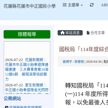
重新取
主選單
AB
花蓮縣花蓮市中正國民小學
本站消息
分月文章
媒體報導
國稅局「114年度
2026-07-22
花蓮新聞網：
花蓮市中正國小跆拳道隊捷
謝博宇
-
榮譽榜
| 2026-04-30 |
報連連 三大賽事勇奪20金
12銀6銅 展現深厚培訓實
力
2026-07-22
更生新聞網：
轉知國稅局「11
中正國小跆拳道隊金光閃閃
全國少年盃勇奪3金4銀、市
(一)114 年度所
長盃橫掃13金
公務網站
報，以免最後人
2026-07-08
教育廣播電
台：沉浸式體驗 花蓮中正
花蓮縣新版英語護照