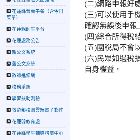
(二)網路申報
國小培養學生國際視野
花蓮縣營養午餐（含今日
2026-06-16
花蓮新聞網：
(三)可以使用
菜單）
【中正國小70週年校慶系列
確認無誤後申報
活動 「游藝飛揚」晚會登
花蓮親師生平台
場】 師生家長齊聚一堂 共
(四)綜合所得
譜「時光樂章．經典再
花蓮處務公告
現」
(五)國稅局不會
2026-06-16
更生新聞網：
新公文系統
(六)民眾如遇
中正國小創校70週年「游藝
舊公文系統
飛揚」才藝晚會登場
自身權益。
2026-06-10
教育廣播電
教師進修網
台：揮別童年迎向青春 中
正國小畢業師生自製畢業歌
校務系統
曲
2026-06-10
教育廣播電
學習扶助測驗
台：尋覓歷史記憶 花蓮中
教育部校園雲端電子郵件
正國小社團體驗闖關探索歷
史
花蓮縣教育處
2026-04-30
讓愛閃閃發
光！中正國小「小老闆大市
花蓮縣學生輔導諮商中心
集」愛心捐助光復國小