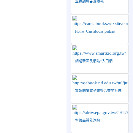
本校輔導★漫時光
2026-04-27
賀 本
榮譽
校籃球隊參加115年花蓮縣
縣長盃籃球錦標賽 榮獲亞
軍！
Home | Carsiabooks podcast
2026-04-09
賀! 本
公告
校中正國小115年度(1~3年
級)健康促進繪畫比賽優勝
名單
網路新國民網站::入口網
2026-04-08
115年
榮譽
PaGamO寒假作業獲獎名單
2026-07-23
115年
榮譽
雲端閱讀電子書整合查詢系統
度花蓮縣第七屆太平洋盃X
華紙公益盃PTWA全國自走
車競賽AI素養競賽榮獲銅
牌
2026-07-21
賀 本
榮譽
空氣品質監測網
校游泳隊參加 2026全國青
少年游泳錦標賽 榮獲佳