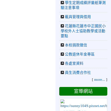
2026-06-09
賀 本
榮譽
學生定期成績評量紙筆測
驗注意事項
校籃球隊參加 2026花蓮縣
第46屆假日盃籃球賽 榮獲
載具管理與借用
季軍！
2026-06-09
賀 本
榮譽
花蓮縣花蓮市中正國民小
學校外人士協助教學或活動
校游泳隊參加115年花蓮縣
要點
縣長盃分齡游泳錦標賽榮獲
佳績！
本校捐款徵信
2026-06-02
賀 本
榮譽
公教退休年金專區
校跆拳道隊參加 115年花蓮
縣「縣長盃」跆拳道錦標賽
各處室資料
暨全國少年盃花蓮縣代表隊
選拔賽 榮獲佳績！
員生消費合作社
2026-05-03
賀! 本
榮譽
[
more...
]
校參加全縣低年級英語口說
比賽-Show and Tell榮獲佳
宣導網站
績
2026-04-30
國稅局「114年
度綜合所得稅結算申報」宣
導內容