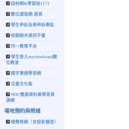
因材網&學習拍1171
2026-06-10
教育廣播電
台：揮別童年迎向青春 中
數位讀寫網-首頁
正國小畢業師生自製畢業歌
曲
學生申訴及再申訴專區
2026-06-10
教育廣播電
台：尋覓歷史記憶 花蓮中
校園樹木資訊平臺
正國小社團體驗闖關探索歷
史
均一教育平台
2026-04-30
讓愛閃閃發
學生登入myviewboard數
光！中正國小「小老闆大市
位教室
集」愛心捐助光復國小
國字筆順學習網
兒童文化館
NDC雙語資料庫學習資
源網
場地預約與修繕
總務修繕（含投影擴音）