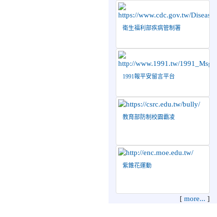
績！
2026-07-08
賀 本
榮譽
衛生福利部疾病管制署
校跆拳道隊參加115年第十
八屆全國跆拳道品勢錦標賽
榮獲佳績！
2026-06-30
檢送「花蓮縣
115學年度推動國民中學充
1991報平安留言平台
實校安人力聯合甄選簡章」
1份，敬請協助公告周知，
請查照。
教育部防制校園霸凌
2026-06-29
賀 本
榮譽
校跆拳道隊參加115年花蓮
市「市長盃」跆拳道錦標賽
榮獲佳績！
紫錐花運動
2026-06-16
賀 本
榮譽
校跆拳道隊參加115年第三
十三屆全國少年跆拳道錦標
[
more...
]
賽 榮獲佳績！
2026-06-10
恭喜本
榮譽