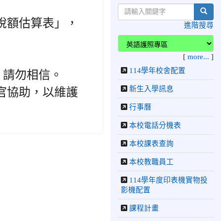
校跆拳道隊參加115年第十
sear
八屆全國跆拳道品勢錦標賽
稅額估算表」，
榮獲佳績！
進階搜尋
2026-06-30
檢送「花蓮縣
115學年度推動國民中學充
實校安人力聯合甄選簡章」
[
more...
]
1份，敬請協助公告周知，
114學年校舍配置
，請勿相信。
請查照。
新生入學訊息
2026-06-29
賀 本
官協助，以維護
榮譽
校跆拳道隊參加115年花蓮
行事曆
市「市長盃」跆拳道錦標賽
榮獲佳績！
本校電話分機表
2026-06-16
賀 本
榮譽
本校課表查詢
校跆拳道隊參加115年第三
十三屆全國少年跆拳道錦標
本校教職員工
賽 榮獲佳績！
114學年度印表機實物投
2026-06-10
恭喜本
榮譽
影機配置
校參加「115年花蓮市語文
課程計畫
競賽」，成績優異