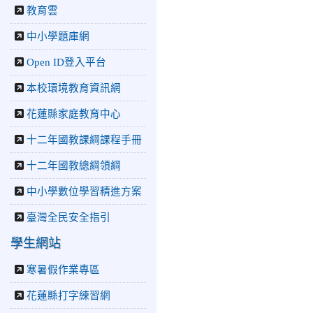
教育雲
2026-07-22
花蓮新聞網：
花蓮市中正國小跆拳道隊捷
中小學題庫網
報連連 三大賽事勇奪20金
12銀6銅 展現深厚培訓實
Open ID登入平台
力
2026-07-22
更生新聞網：
本校環境教育資訊網
中正國小跆拳道隊金光閃閃
全國少年盃勇奪3金4銀、市
花蓮縣家庭教育中心
長盃橫掃13金
十二年國教課綱課程手冊
2026-07-08
教育廣播電
台：沉浸式體驗 花蓮中正
十二年國教總綱領綱
國小培養學生國際視野
2026-06-16
花蓮新聞網：
中小學數位學習精進方案
【中正國小70週年校慶系列
臺灣全民安全指引
活動 「游藝飛揚」晚會登
場】 師生家長齊聚一堂 共
學生網站
譜「時光樂章．經典再
現」
寒暑假作業專區
2026-06-16
更生新聞網：
中正國小創校70週年「游藝
花蓮縣打字練習網
飛揚」才藝晚會登場