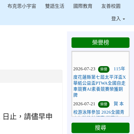
布克思小宇宙
雙語生活
國際教育
友善校園
登入
榮譽榜
⏸
2026-07-23
115年
榮譽
度花蓮縣第七屆太平洋盃X
華紙公益盃PTWA全國自走
車競賽AI素養競賽榮獲銅
牌
2026-07-21
賀 本
榮譽
校游泳隊參加 2026全國青
少年游泳錦標賽 榮獲佳
月 1 日止，請儘早申
績！
搜尋
2026-07-08
賀 本
榮譽