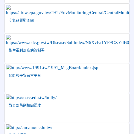
2026-05-03
賀! 本校參加全縣低年級英語口說比賽-
榮譽
Show and Tell榮獲佳績
2026-04-30
國稅局「114年度綜合所得稅結算申報」宣導內
空氣品質監測網
容
2026-04-27
賀 本校籃球隊參加115年花蓮縣縣長盃籃
榮譽
球錦標賽 榮獲亞軍！
2026-04-09
賀! 本校中正國小115年度(1~3年級)健康
公告
衛生福利部疾病管制署
促進繪畫比賽優勝名單
2026-04-08
115年PaGamO寒假作業獲獎名單
榮譽
1991報平安留言平台
教育部防制校園霸凌