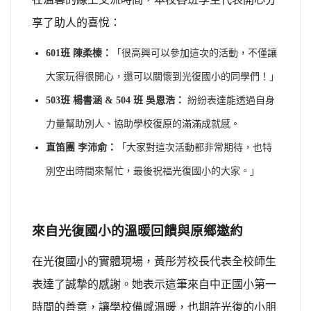
享了助人的喜悅：
601
班 陳柔榛：
「很高興可以參加這次的活動，不僅讓
大家玩得很開心，還可以關懷到光復國小的同學們！」
503
班 楊書涵 & 504 班 吳恩浩：
紛紛表達能透過自身
力量幫助別人、協助學校復原的滿滿成就感。
直笛團 李沛俞：
「大家對這次活動都非常期待，也特
別空出時間來幫忙，最後祝福光復國小的大家。」
來自光復國小的溫暖回饋與原鄉邀約
在光復國小的實體現場，黃彤芳校長代表全校師生
表達了誠摯的感謝。她表示這筆來自中正國小第一
時間的善意，讓學校備感溫暖，也期許光復的小朋