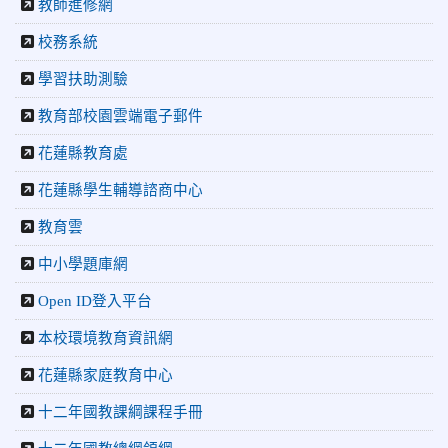
教師進修網
年盃勇奪3金4銀、市長盃橫掃13金
2026-07-08
教育廣播電台：沉浸式體驗 花蓮中正國小培養學
校務系統
生國際視野
學習扶助測驗
2026-06-16
花蓮新聞網：【中正國小70週年校慶系列活動
「游藝飛揚」晚會登場】 師生家長齊聚一堂 共譜「時光樂
教育部校園雲端電子郵件
章．經典再現」
2026-06-16
更生新聞網：中正國小創校70週年「游藝飛揚」
花蓮縣教育處
才藝晚會登場
花蓮縣學生輔導諮商中心
2026-06-10
教育廣播電台：揮別童年迎向青春 中正國小畢業
師生自製畢業歌曲
教育雲
2026-06-10
教育廣播電台：尋覓歷史記憶 花蓮中正國小社團
體驗闖關探索歷史
中小學題庫網
2026-04-30
讓愛閃閃發光！中正國小「小老闆大市集」愛心
Open ID登入平台
捐助光復國小
本校環境教育資訊網
花蓮縣家庭教育中心
十二年國教課綱課程手冊