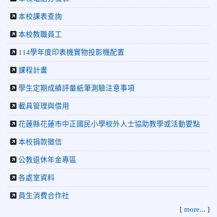
長盃」跆拳道錦標賽暨全國少年盃花蓮縣代表隊選拔賽 榮獲
本校課表查詢
佳績！
本校教職員工
2026-05-03
賀! 本校參加全縣低年級英語口說比賽-
榮譽
Show and Tell榮獲佳績
114學年度印表機實物投影機配置
2026-04-30
國稅局「114年度綜合所得稅結算申報」宣導內
容
課程計畫
2026-04-27
賀 本校籃球隊參加115年花蓮縣縣長盃籃
榮譽
學生定期成績評量紙筆測驗注意事項
球錦標賽 榮獲亞軍！
載具管理與借用
2026-04-09
賀! 本校中正國小115年度(1~3年級)健康
公告
花蓮縣花蓮市中正國民小學校外人士協助教學或活動要點
促進繪畫比賽優勝名單
2026-04-08
115年PaGamO寒假作業獲獎名單
榮譽
本校捐款徵信
2026-07-23
115年度花蓮縣第七屆太平洋盃X華紙公
榮譽
公教退休年金專區
益盃PTWA全國自走車競賽AI素養競賽榮獲銅牌
各處室資料
2026-07-21
賀 本校游泳隊參加 2026全國青少年游泳
榮譽
員生消費合作社
錦標賽 榮獲佳績！
[
more...
]
2026-07-08
賀 本校跆拳道隊參加115年第十八屆全國
榮譽