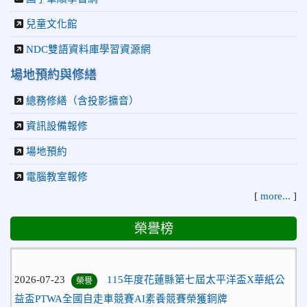
兒童文化館
NDC雙語資料庫學習資源網
場地預約與修繕
總務修繕（含投影擴音）
資訊設備報修
場地預約
電腦教室報修
[
more...
]
榮譽榜
2026-07-23
115年度花蓮縣第七屆太平洋盃X華紙公
榮譽
益盃PTWA全國自走車競賽AI素養競賽榮獲銅牌
2026-07-21
賀 本校游泳隊參加 2026全國青少年游泳