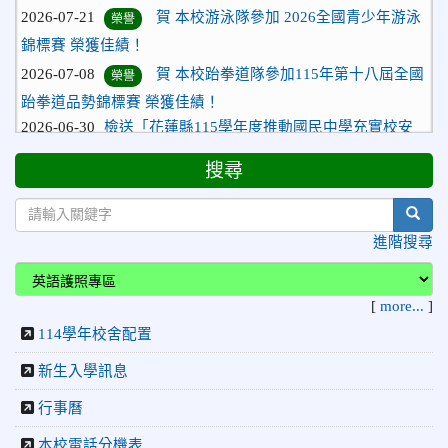
榮譽
錦標賽 榮獲佳績！
2026-07-08
賀 本校跆拳道隊參加115年第十八屆全國
榮譽
跆拳道品勢錦標賽 榮獲佳績！
2026-06-30
檢送「花蓮縣115學年度推動國民中學充實校安
人力聯合甄選簡章」1份，敬請協助公告周知，請查照。
2026-06-29
賀 本校跆拳道隊參加115年花蓮市「市長
榮譽
搜尋
盃」跆拳道錦標賽 榮獲佳績！
sear
2026-06-16
賀 本校跆拳道隊參加115年第三十三屆全
榮譽
進階搜尋
國少年跆拳道錦標賽 榮獲佳績！
2026-06-10
恭喜本校參加「115年花蓮市語文競
榮譽
賽」，成績優異
[
more...
]
2026-06-09
賀 本校籃球隊參加 2026花蓮縣第46屆假
榮譽
114學年校舍配置
日盃籃球賽 榮獲季軍！
新生入學訊息
2026-06-09
賀 本校游泳隊參加115年花蓮縣縣長盃分
榮譽
行事曆
齡游泳錦標賽榮獲佳績！
2026-06-02
賀 本校跆拳道隊參加 115年花蓮縣「縣
本校電話分機表
榮譽