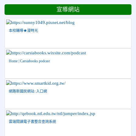
跆拳道品勢錦標賽 榮獲佳績！
宣導網站
2026-06-30
檢送「花蓮縣115學年度推動國民中學充實校安
人力聯合甄選簡章」1份，敬請協助公告周知，請查照。
2026-06-29
賀 本校跆拳道隊參加115年花蓮市「市長
榮譽
本校輔導★漫時光
盃」跆拳道錦標賽 榮獲佳績！
2026-06-16
賀 本校跆拳道隊參加115年第三十三屆全
榮譽
國少年跆拳道錦標賽 榮獲佳績！
Home | Carsiabooks podcast
2026-06-10
恭喜本校參加「115年花蓮市語文競
榮譽
賽」，成績優異
2026-06-09
賀 本校籃球隊參加 2026花蓮縣第46屆假
榮譽
日盃籃球賽 榮獲季軍！
網路新國民網站::入口網
2026-06-09
賀 本校游泳隊參加115年花蓮縣縣長盃分
榮譽
齡游泳錦標賽榮獲佳績！
2026-06-02
賀 本校跆拳道隊參加 115年花蓮縣「縣
榮譽
雲端閱讀電子書整合查詢系統
長盃」跆拳道錦標賽暨全國少年盃花蓮縣代表隊選拔賽 榮獲
佳績！