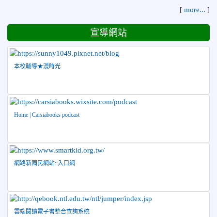
錦標賽 榮獲佳績！
[
more...
]
2026-07-08
賀 本校跆拳道隊參加115年第十八屆全國
榮譽
跆拳道品勢錦標賽 榮獲佳績！
宣導網站
2026-06-30
檢送「花蓮縣115學年度推動國民中學充實校安
人力聯合甄選簡章」1份，敬請協助公告周知，請查照。
2026-06-29
賀 本校跆拳道隊參加115年花蓮市「市長
本校輔導★漫時光
榮譽
盃」跆拳道錦標賽 榮獲佳績！
2026-06-16
賀 本校跆拳道隊參加115年第三十三屆全
榮譽
國少年跆拳道錦標賽 榮獲佳績！
Home | Carsiabooks podcast
2026-06-10
恭喜本校參加「115年花蓮市語文競
榮譽
賽」，成績優異
2026-06-09
賀 本校籃球隊參加 2026花蓮縣第46屆假
榮譽
日盃籃球賽 榮獲季軍！
網路新國民網站::入口網
2026-06-09
賀 本校游泳隊參加115年花蓮縣縣長盃分
榮譽
齡游泳錦標賽榮獲佳績！
2026-06-02
賀 本校跆拳道隊參加 115年花蓮縣「縣
榮譽
雲端閱讀電子書整合查詢系統