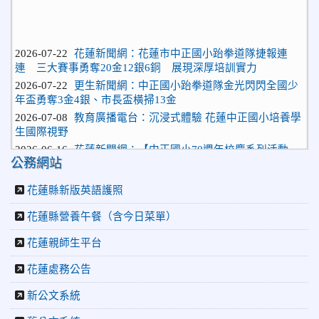
2026-07-22
花蓮新聞網：花蓮市中正國小跆拳道隊捷報連
連 三大賽事勇奪20金12銀6銅 展現深厚培訓實力
2026-07-22
更生新聞網：中正國小跆拳道隊金光閃閃全國少
年盃勇奪3金4銀、市長盃橫掃13金
2026-07-08
教育廣播電台：沉浸式體驗 花蓮中正國小培養學
生國際視野
2026-06-16
花蓮新聞網：【中正國小70週年校慶系列活動
「游藝飛揚」晚會登場】 師生家長齊聚一堂 共譜「時光樂
公務網站
章．經典再現」
2026-06-16
更生新聞網：中正國小創校70週年「游藝飛揚」
花蓮縣新版英語護照
才藝晚會登場
花蓮縣營養午餐（含今日菜單）
2026-06-10
教育廣播電台：揮別童年迎向青春 中正國小畢業
師生自製畢業歌曲
花蓮親師生平台
2026-06-10
教育廣播電台：尋覓歷史記憶 花蓮中正國小社團
體驗闖關探索歷史
花蓮處務公告
2026-04-30
讓愛閃閃發光！中正國小「小老闆大市集」愛心
新公文系統
捐助光復國小
2026-07-22
花蓮新聞網：花蓮市中正國小跆拳道隊捷報連