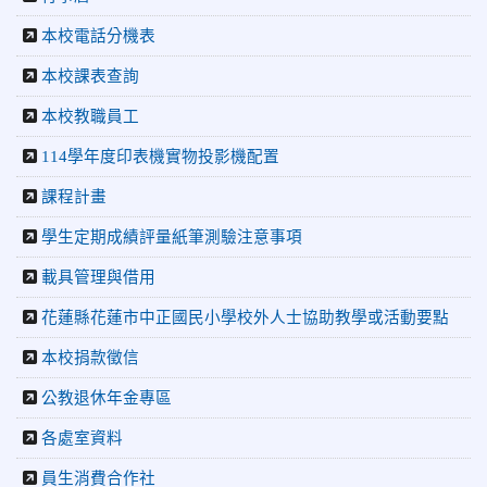
齡游泳錦標賽榮獲佳績！
本校電話分機表
2026-06-02
賀 本校跆拳道隊參加 115年花蓮縣「縣
榮譽
長盃」跆拳道錦標賽暨全國少年盃花蓮縣代表隊選拔賽 榮獲
本校課表查詢
佳績！
本校教職員工
2026-05-03
賀! 本校參加全縣低年級英語口說比賽-
榮譽
Show and Tell榮獲佳績
114學年度印表機實物投影機配置
2026-04-30
國稅局「114年度綜合所得稅結算申報」宣導內
課程計畫
容
2026-04-27
賀 本校籃球隊參加115年花蓮縣縣長盃籃
學生定期成績評量紙筆測驗注意事項
榮譽
球錦標賽 榮獲亞軍！
載具管理與借用
2026-04-09
賀! 本校中正國小115年度(1~3年級)健康
公告
花蓮縣花蓮市中正國民小學校外人士協助教學或活動要點
促進繪畫比賽優勝名單
本校捐款徵信
2026-04-08
115年PaGamO寒假作業獲獎名單
榮譽
公教退休年金專區
2026-07-23
115年度花蓮縣第七屆太平洋盃X華紙公
榮譽
益盃PTWA全國自走車競賽AI素養競賽榮獲銅牌
各處室資料
2026-07-21
賀 本校游泳隊參加 2026全國青少年游泳
榮譽
員生消費合作社