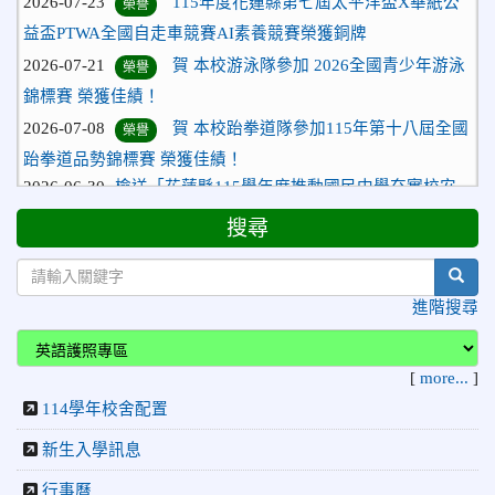
益盃PTWA全國自走車競賽AI素養競賽榮獲銅牌
2026-07-21
賀 本校游泳隊參加 2026全國青少年游泳
榮譽
錦標賽 榮獲佳績！
2026-07-08
賀 本校跆拳道隊參加115年第十八屆全國
榮譽
跆拳道品勢錦標賽 榮獲佳績！
2026-06-30
檢送「花蓮縣115學年度推動國民中學充實校安
人力聯合甄選簡章」1份，敬請協助公告周知，請查照。
2026-06-29
賀 本校跆拳道隊參加115年花蓮市「市長
搜尋
榮譽
盃」跆拳道錦標賽 榮獲佳績！
sear
2026-06-16
賀 本校跆拳道隊參加115年第三十三屆全
榮譽
進階搜尋
國少年跆拳道錦標賽 榮獲佳績！
2026-06-10
恭喜本校參加「115年花蓮市語文競
榮譽
[
more...
]
賽」，成績優異
114學年校舍配置
2026-06-09
賀 本校籃球隊參加 2026花蓮縣第46屆假
榮譽
日盃籃球賽 榮獲季軍！
新生入學訊息
2026-06-09
賀 本校游泳隊參加115年花蓮縣縣長盃分
榮譽
行事曆