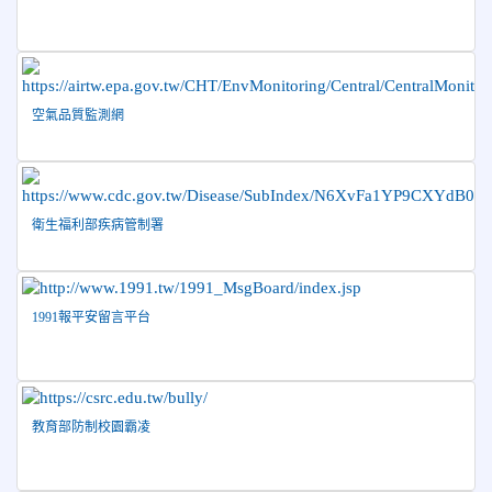
長盃」跆拳道錦標賽暨全國少年盃花蓮縣代表隊選拔賽 榮獲
佳績！
2026-05-03
賀! 本校參加全縣低年級英語口說比賽-
榮譽
Show and Tell榮獲佳績
2026-04-30
國稅局「114年度綜合所得稅結算申報」宣導內
空氣品質監測網
容
2026-04-27
賀 本校籃球隊參加115年花蓮縣縣長盃籃
榮譽
球錦標賽 榮獲亞軍！
衛生福利部疾病管制署
2026-04-09
賀! 本校中正國小115年度(1~3年級)健康
公告
促進繪畫比賽優勝名單
2026-04-08
115年PaGamO寒假作業獲獎名單
榮譽
1991報平安留言平台
教育部防制校園霸凌