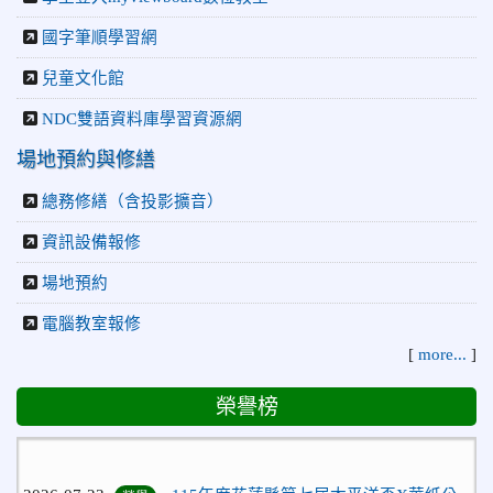
國字筆順學習網
兒童文化館
NDC雙語資料庫學習資源網
場地預約與修繕
總務修繕（含投影擴音）
資訊設備報修
場地預約
電腦教室報修
[
more...
]
榮譽榜
2026-07-23
115年度花蓮縣第七屆太平洋盃X華紙公
榮譽