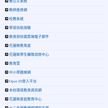
舊公文系統
連 三大賽事勇奪20金12銀6銅 展現深厚培訓實力
2026-07-22
更生新聞網：中正國小跆拳道隊金光閃閃全國少
教師進修網
年盃勇奪3金4銀、市長盃橫掃13金
校務系統
2026-07-08
教育廣播電台：沉浸式體驗 花蓮中正國小培養學
生國際視野
學習扶助測驗
2026-06-16
花蓮新聞網：【中正國小70週年校慶系列活動
「游藝飛揚」晚會登場】 師生家長齊聚一堂 共譜「時光樂
教育部校園雲端電子郵件
章．經典再現」
花蓮縣教育處
2026-06-16
更生新聞網：中正國小創校70週年「游藝飛揚」
才藝晚會登場
花蓮縣學生輔導諮商中心
2026-06-10
教育廣播電台：揮別童年迎向青春 中正國小畢業
師生自製畢業歌曲
教育雲
2026-06-10
教育廣播電台：尋覓歷史記憶 花蓮中正國小社團
中小學題庫網
體驗闖關探索歷史
2026-04-30
讓愛閃閃發光！中正國小「小老闆大市集」愛心
Open ID登入平台
捐助光復國小
本校環境教育資訊網
花蓮縣家庭教育中心
十二年國教課綱課程手冊