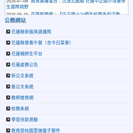
生國際視野
2026-06-16
花蓮新聞網：【中正國小70週年校慶系列活動
「游藝飛揚」晚會登場】 師生家長齊聚一堂 共譜「時光樂
公務網站
章．經典再現」
2026-06-16
更生新聞網：中正國小創校70週年「游藝飛揚」
花蓮縣新版英語護照
才藝晚會登場
花蓮縣營養午餐（含今日菜單）
2026-06-10
教育廣播電台：揮別童年迎向青春 中正國小畢業
師生自製畢業歌曲
花蓮親師生平台
2026-06-10
教育廣播電台：尋覓歷史記憶 花蓮中正國小社團
體驗闖關探索歷史
花蓮處務公告
2026-04-30
讓愛閃閃發光！中正國小「小老闆大市集」愛心
新公文系統
捐助光復國小
2026-07-22
花蓮新聞網：花蓮市中正國小跆拳道隊捷報連
舊公文系統
連 三大賽事勇奪20金12銀6銅 展現深厚培訓實力
2026-07-22
更生新聞網：中正國小跆拳道隊金光閃閃全國少
教師進修網
年盃勇奪3金4銀、市長盃橫掃13金
校務系統
2026-07-08
教育廣播電台：沉浸式體驗 花蓮中正國小培養學
生國際視野
學習扶助測驗
2026-06-16
花蓮新聞網：【中正國小70週年校慶系列活動
「游藝飛揚」晚會登場】 師生家長齊聚一堂 共譜「時光樂
教育部校園雲端電子郵件