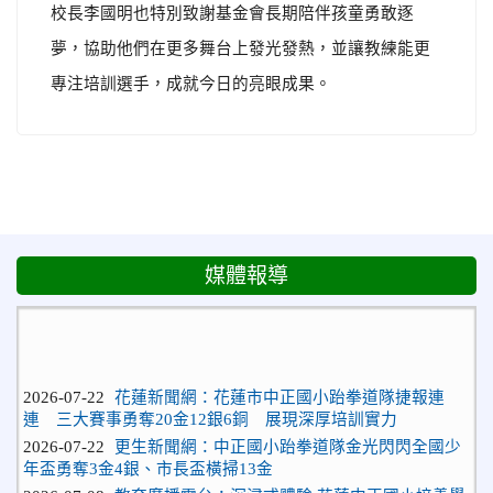
校長李國明也特別致謝基金會長期陪伴孩童勇敢逐
夢，協助他們在更多舞台上發光發熱，並讓教練能更
專注培訓選手，成就今日的亮眼成果。
媒體報導
2026-07-22
花蓮新聞網：花蓮市中正國小跆拳道隊捷報連
連 三大賽事勇奪20金12銀6銅 展現深厚培訓實力
2026-07-22
更生新聞網：中正國小跆拳道隊金光閃閃全國少
年盃勇奪3金4銀、市長盃橫掃13金
2026-07-08
教育廣播電台：沉浸式體驗 花蓮中正國小培養學