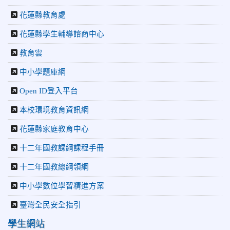
章．經典再現」
花蓮縣教育處
2026-06-16
更生新聞網：中正國小創校70週年「游藝飛揚」
才藝晚會登場
花蓮縣學生輔導諮商中心
2026-06-10
教育廣播電台：揮別童年迎向青春 中正國小畢業
師生自製畢業歌曲
教育雲
2026-06-10
教育廣播電台：尋覓歷史記憶 花蓮中正國小社團
中小學題庫網
體驗闖關探索歷史
2026-04-30
讓愛閃閃發光！中正國小「小老闆大市集」愛心
Open ID登入平台
捐助光復國小
本校環境教育資訊網
花蓮縣家庭教育中心
十二年國教課綱課程手冊
十二年國教總綱領綱
中小學數位學習精進方案
臺灣全民安全指引
學生網站