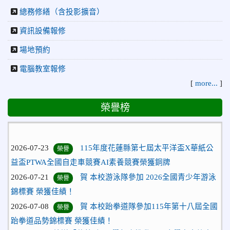
總務修繕（含投影擴音）
資訊設備報修
場地預約
電腦教室報修
[
more...
]
榮譽榜
2026-07-23
115年度花蓮縣第七屆太平洋盃X華紙公
榮譽
益盃PTWA全國自走車競賽AI素養競賽榮獲銅牌
2026-07-21
賀 本校游泳隊參加 2026全國青少年游泳
榮譽
錦標賽 榮獲佳績！
2026-07-08
賀 本校跆拳道隊參加115年第十八屆全國
榮譽
跆拳道品勢錦標賽 榮獲佳績！
2026-06-30
檢送「花蓮縣115學年度推動國民中學充實校安