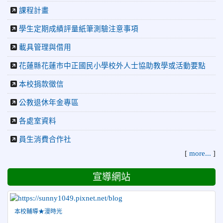
2026-04-30
國稅局「114年度綜合所得稅結算申報」宣導內
課程計畫
容
2026-04-27
賀 本校籃球隊參加115年花蓮縣縣長盃籃
學生定期成績評量紙筆測驗注意事項
榮譽
球錦標賽 榮獲亞軍！
載具管理與借用
2026-04-09
賀! 本校中正國小115年度(1~3年級)健康
公告
花蓮縣花蓮市中正國民小學校外人士協助教學或活動要點
促進繪畫比賽優勝名單
本校捐款徵信
2026-04-08
115年PaGamO寒假作業獲獎名單
榮譽
公教退休年金專區
2026-07-23
115年度花蓮縣第七屆太平洋盃X華紙公
榮譽
益盃PTWA全國自走車競賽AI素養競賽榮獲銅牌
各處室資料
2026-07-21
賀 本校游泳隊參加 2026全國青少年游泳
榮譽
員生消費合作社
錦標賽 榮獲佳績！
[
more...
]
2026-07-08
賀 本校跆拳道隊參加115年第十八屆全國
榮譽
跆拳道品勢錦標賽 榮獲佳績！
宣導網站
2026-06-30
檢送「花蓮縣115學年度推動國民中學充實校安
人力聯合甄選簡章」1份，敬請協助公告周知，請查照。
2026-06-29
賀 本校跆拳道隊參加115年花蓮市「市長
本校輔導★漫時光
榮譽