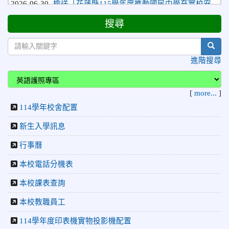
人力聯合甄選簡章」1份，敬請協助公告周知，請查照。
2026-06-29
賀 本校跆拳道隊參加115年花蓮市「市長
榮譽
搜尋
盃」跆拳道錦標賽 榮獲佳績！
sear
2026-06-16
賀 本校跆拳道隊參加115年第三十三屆全
榮譽
進階搜尋
國少年跆拳道錦標賽 榮獲佳績！
2026-06-10
恭喜本校參加「115年花蓮市語文競
榮譽
[
more...
]
賽」，成績優異
114學年校舍配置
2026-06-09
賀 本校籃球隊參加 2026花蓮縣第46屆假
榮譽
日盃籃球賽 榮獲季軍！
新生入學訊息
2026-06-09
賀 本校游泳隊參加115年花蓮縣縣長盃分
榮譽
行事曆
齡游泳錦標賽榮獲佳績！
本校電話分機表
2026-06-02
賀 本校跆拳道隊參加 115年花蓮縣「縣
榮譽
長盃」跆拳道錦標賽暨全國少年盃花蓮縣代表隊選拔賽 榮獲
本校課表查詢
佳績！
本校教職員工
2026-05-03
賀! 本校參加全縣低年級英語口說比賽-
榮譽
Show and Tell榮獲佳績
114學年度印表機實物投影機配置