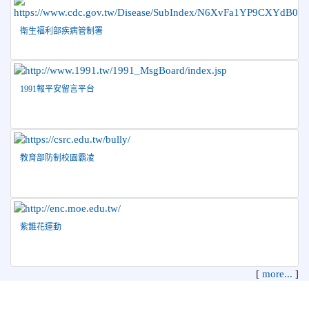
球錦標賽 榮獲亞軍！
衛生福利部疾病管制署
2026-04-09
賀! 本校中正國小115年度(1~3年級)健康
公告
促進繪畫比賽優勝名單
2026-04-08
115年PaGamO寒假作業獲獎名單
榮譽
1991報平安留言平台
教育部防制校園霸凌
紫錐花運動
[
more...
]
花蓮縣花蓮市中正國民小學 地址：970 花蓮縣花蓮市中正路210
號