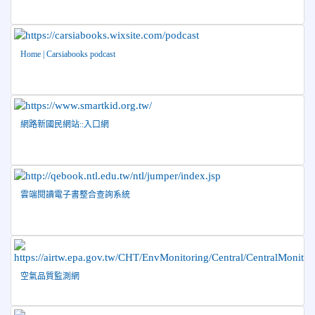
盃」跆拳道錦標賽 榮獲佳績！
2026-06-16
賀 本校跆拳道隊參加115年第三十三屆全
榮譽
國少年跆拳道錦標賽 榮獲佳績！
Home | Carsiabooks podcast
2026-06-10
恭喜本校參加「115年花蓮市語文競
榮譽
賽」，成績優異
2026-06-09
賀 本校籃球隊參加 2026花蓮縣第46屆假
榮譽
日盃籃球賽 榮獲季軍！
網路新國民網站::入口網
2026-06-09
賀 本校游泳隊參加115年花蓮縣縣長盃分
榮譽
齡游泳錦標賽榮獲佳績！
2026-06-02
賀 本校跆拳道隊參加 115年花蓮縣「縣
榮譽
雲端閱讀電子書整合查詢系統
長盃」跆拳道錦標賽暨全國少年盃花蓮縣代表隊選拔賽 榮獲
佳績！
2026-05-03
賀! 本校參加全縣低年級英語口說比賽-
榮譽
Show and Tell榮獲佳績
2026-04-30
國稅局「114年度綜合所得稅結算申報」宣導內
空氣品質監測網
容
2026-04-27
賀 本校籃球隊參加115年花蓮縣縣長盃籃
榮譽