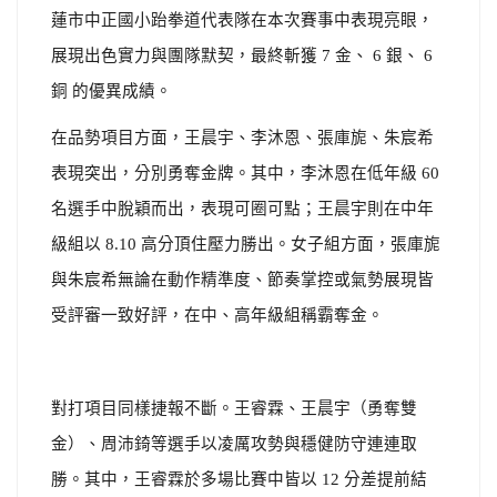
蓮市中正國小跆拳道代表隊在本次賽事中表現亮眼，
展現出色實力與團隊默契，最終斬獲 7 金、 6 銀、 6
銅 的優異成績。
在品勢項目方面，王晨宇、李沐恩、張庫旎、朱宸希
表現突出，分別勇奪金牌。其中，李沐恩在低年級 60
名選手中脫穎而出，表現可圈可點；王晨宇則在中年
級組以 8.10 高分頂住壓力勝出。女子組方面，張庫旎
與朱宸希無論在動作精準度、節奏掌控或氣勢展現皆
受評審一致好評，在中、高年級組稱霸奪金。
對打項目同樣捷報不斷。王睿霖、王晨宇（勇奪雙
金）、周沛錡等選手以凌厲攻勢與穩健防守連連取
勝。其中，王睿霖於多場比賽中皆以 12 分差提前結