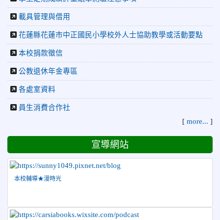
榮譽
球錦標賽 榮獲亞軍！
載具管理與借用
2026-04-09
賀! 本校中正國小115年度(1~3年級)健康
公告
花蓮縣花蓮市中正國民小學校外人士協助教學或活動要點
促進繪畫比賽優勝名單
本校捐款徵信
2026-04-08
115年PaGamO寒假作業獲獎名單
榮譽
公教退休年金專區
2026-07-23
115年度花蓮縣第七屆太平洋盃X華紙公
榮譽
益盃PTWA全國自走車競賽AI素養競賽榮獲銅牌
各處室資料
2026-07-21
賀 本校游泳隊參加 2026全國青少年游泳
榮譽
員生消費合作社
錦標賽 榮獲佳績！
[
more...
]
2026-07-08
賀 本校跆拳道隊參加115年第十八屆全國
榮譽
跆拳道品勢錦標賽 榮獲佳績！
宣導網站
2026-06-30
檢送「花蓮縣115學年度推動國民中學充實校安
人力聯合甄選簡章」1份，敬請協助公告周知，請查照。
本校輔導★漫時光
2026-06-29
賀 本校跆拳道隊參加115年花蓮市「市長
榮譽
盃」跆拳道錦標賽 榮獲佳績！
2026-06-16
賀 本校跆拳道隊參加115年第三十三屆全
榮譽