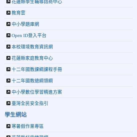
花蓮縣學生輔導諮商中心
2026-06-10
教育廣播電台：揮別童年迎向青春 中正國小畢業
師生自製畢業歌曲
教育雲
2026-06-10
教育廣播電台：尋覓歷史記憶 花蓮中正國小社團
中小學題庫網
體驗闖關探索歷史
2026-04-30
讓愛閃閃發光！中正國小「小老闆大市集」愛心
Open ID登入平台
捐助光復國小
本校環境教育資訊網
花蓮縣家庭教育中心
十二年國教課綱課程手冊
十二年國教總綱領綱
中小學數位學習精進方案
臺灣全民安全指引
學生網站
寒暑假作業專區