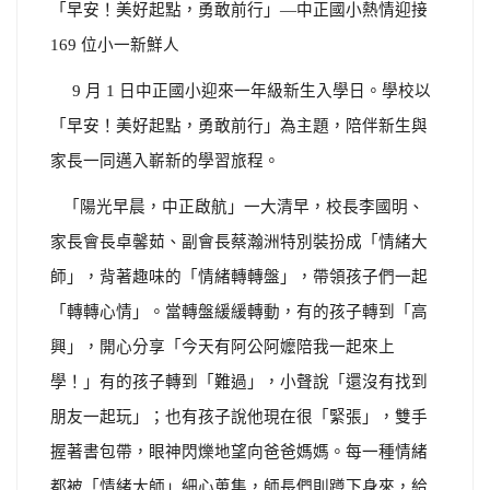
「早安！美好起點，勇敢前行」—中正國小熱情迎接
169 位小一新鮮人
9 月 1 日中正國小迎來一年級新生入學日。學校以
「早安！美好起點，勇敢前行」為主題，陪伴新生與
家長一同邁入嶄新的學習旅程。
「陽光早晨，中正啟航」一大清早，校長李國明、
家長會長卓馨茹、副會長蔡瀚洲特別裝扮成「情緒大
師」，背著趣味的「情緒轉轉盤」，帶領孩子們一起
「轉轉心情」。當轉盤緩緩轉動，有的孩子轉到「高
興」，開心分享「今天有阿公阿嬤陪我一起來上
學！」有的孩子轉到「難過」，小聲說「還沒有找到
朋友一起玩」；也有孩子說他現在很「緊張」，雙手
握著書包帶，眼神閃爍地望向爸爸媽媽。每一種情緒
都被「情緒大師」細心蒐集，師長們則蹲下身來，給