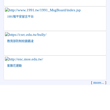
促進繪畫比賽優勝名單
2026-04-08
115年PaGamO寒假作業獲獎名單
榮譽
1991報平安留言平台
教育部防制校園霸凌
紫錐花運動
[
more...
]
花蓮縣花蓮市中正國民小學 地址：970 花蓮縣花蓮市中正路210
號
電話：03-8322819 傳真：03-8342627 管理員：資訊教育組