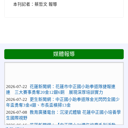
本刊記者：蔡哲文 報導
媒體報導
2026-07-22
花蓮新聞網：花蓮市中正國小跆拳道隊捷報連
連 三大賽事勇奪20金12銀6銅 展現深厚培訓實力
2026-07-22
更生新聞網：中正國小跆拳道隊金光閃閃全國少
年盃勇奪3金4銀、市長盃橫掃13金
2026-07-08
教育廣播電台：沉浸式體驗 花蓮中正國小培養學
生國際視野
2026-06-16
花蓮新聞網：【中正國小70週年校慶系列活動
「游藝飛揚」晚會登場】 師生家長齊聚一堂 共譜「時光樂