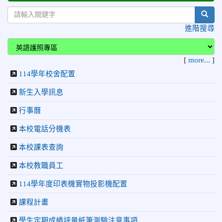
盃」跆拳道錦標賽 榮獲佳績！
sear
2026-06-16
賀 本校跆拳道隊參加115年第三十三屆全
榮譽
進階搜尋
國少年跆拳道錦標賽 榮獲佳績！
2026-06-10
恭喜本校參加「115年花蓮市語文競
榮譽
[
more...
]
賽」，成績優異
114學年校舍配置
2026-06-09
賀 本校籃球隊參加 2026花蓮縣第46屆假
榮譽
日盃籃球賽 榮獲季軍！
新生入學訊息
2026-06-09
賀 本校游泳隊參加115年花蓮縣縣長盃分
榮譽
行事曆
齡游泳錦標賽榮獲佳績！
本校電話分機表
2026-06-02
賀 本校跆拳道隊參加 115年花蓮縣「縣
榮譽
長盃」跆拳道錦標賽暨全國少年盃花蓮縣代表隊選拔賽 榮獲
本校課表查詢
佳績！
本校教職員工
2026-05-03
賀! 本校參加全縣低年級英語口說比賽-
榮譽
114學年度印表機實物投影機配置
Show and Tell榮獲佳績
2026-04-30
國稅局「114年度綜合所得稅結算申報」宣導內
課程計畫
容
學生定期成績評量紙筆測驗注意事項
2026-04-27
賀 本校籃球隊參加115年花蓮縣縣長盃籃