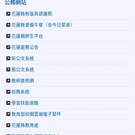
公務網站
章．經典再現」
2026-06-16
更生新聞網：中正國小創校70週年「游藝飛揚」
花蓮縣新版英語護照
才藝晚會登場
花蓮縣營養午餐（含今日菜單）
2026-06-10
教育廣播電台：揮別童年迎向青春 中正國小畢業
師生自製畢業歌曲
花蓮親師生平台
2026-06-10
教育廣播電台：尋覓歷史記憶 花蓮中正國小社團
體驗闖關探索歷史
花蓮處務公告
2026-04-30
讓愛閃閃發光！中正國小「小老闆大市集」愛心
新公文系統
捐助光復國小
2026-07-22
花蓮新聞網：花蓮市中正國小跆拳道隊捷報連
舊公文系統
連 三大賽事勇奪20金12銀6銅 展現深厚培訓實力
2026-07-22
更生新聞網：中正國小跆拳道隊金光閃閃全國少
教師進修網
年盃勇奪3金4銀、市長盃橫掃13金
校務系統
2026-07-08
教育廣播電台：沉浸式體驗 花蓮中正國小培養學
生國際視野
學習扶助測驗
2026-06-16
花蓮新聞網：【中正國小70週年校慶系列活動
「游藝飛揚」晚會登場】 師生家長齊聚一堂 共譜「時光樂
教育部校園雲端電子郵件
章．經典再現」
花蓮縣教育處
2026-06-16
更生新聞網：中正國小創校70週年「游藝飛揚」
才藝晚會登場