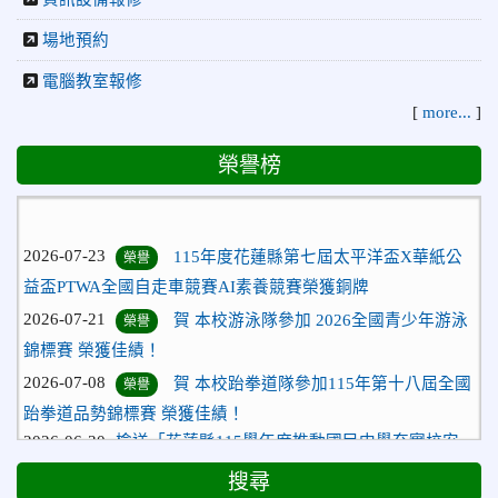
場地預約
電腦教室報修
[
more...
]
榮譽榜
2026-07-23
115年度花蓮縣第七屆太平洋盃X華紙公
榮譽
益盃PTWA全國自走車競賽AI素養競賽榮獲銅牌
2026-07-21
賀 本校游泳隊參加 2026全國青少年游泳
榮譽
錦標賽 榮獲佳績！
2026-07-08
賀 本校跆拳道隊參加115年第十八屆全國
榮譽
跆拳道品勢錦標賽 榮獲佳績！
2026-06-30
檢送「花蓮縣115學年度推動國民中學充實校安
人力聯合甄選簡章」1份，敬請協助公告周知，請查照。
搜尋
2026-06-29
賀 本校跆拳道隊參加115年花蓮市「市長
榮譽