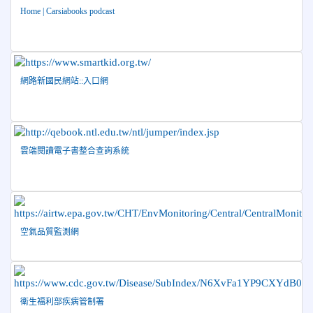
國少年跆拳道錦標賽 榮獲佳績！
Home | Carsiabooks podcast
2026-06-10
恭喜本校參加「115年花蓮市語文競
榮譽
賽」，成績優異
2026-06-09
賀 本校籃球隊參加 2026花蓮縣第46屆假
榮譽
日盃籃球賽 榮獲季軍！
網路新國民網站::入口網
2026-06-09
賀 本校游泳隊參加115年花蓮縣縣長盃分
榮譽
齡游泳錦標賽榮獲佳績！
2026-06-02
賀 本校跆拳道隊參加 115年花蓮縣「縣
榮譽
雲端閱讀電子書整合查詢系統
長盃」跆拳道錦標賽暨全國少年盃花蓮縣代表隊選拔賽 榮獲
佳績！
2026-05-03
賀! 本校參加全縣低年級英語口說比賽-
榮譽
Show and Tell榮獲佳績
2026-04-30
國稅局「114年度綜合所得稅結算申報」宣導內
空氣品質監測網
容
2026-04-27
賀 本校籃球隊參加115年花蓮縣縣長盃籃
榮譽
球錦標賽 榮獲亞軍！
衛生福利部疾病管制署
2026-04-09
賀! 本校中正國小115年度(1~3年級)健康
公告