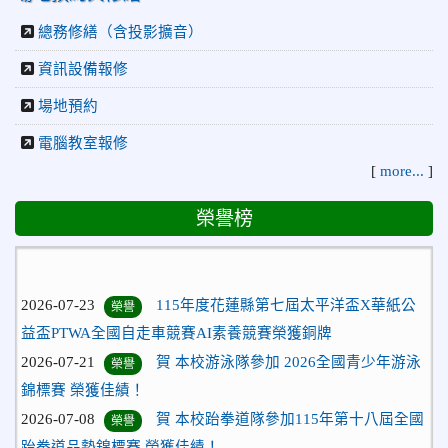
總務修繕（含投影擴音）
資訊設備報修
場地預約
電腦教室報修
[
more...
]
榮譽榜
2026-07-23
115年度花蓮縣第七屆太平洋盃X華紙公
榮譽
益盃PTWA全國自走車競賽AI素養競賽榮獲銅牌
2026-07-21
賀 本校游泳隊參加 2026全國青少年游泳
榮譽
錦標賽 榮獲佳績！
2026-07-08
賀 本校跆拳道隊參加115年第十八屆全國
榮譽
跆拳道品勢錦標賽 榮獲佳績！