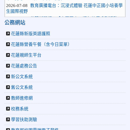
2026-07-08
教育廣播電台：沉浸式體驗 花蓮中正國小培養學
生國際視野
2026-06-16
花蓮新聞網：【中正國小70週年校慶系列活動
「游藝飛揚」晚會登場】 師生家長齊聚一堂 共譜「時光樂
公務網站
章．經典再現」
2026-06-16
更生新聞網：中正國小創校70週年「游藝飛揚」
花蓮縣新版英語護照
才藝晚會登場
花蓮縣營養午餐（含今日菜單）
2026-06-10
教育廣播電台：揮別童年迎向青春 中正國小畢業
師生自製畢業歌曲
花蓮親師生平台
2026-06-10
教育廣播電台：尋覓歷史記憶 花蓮中正國小社團
體驗闖關探索歷史
花蓮處務公告
2026-04-30
讓愛閃閃發光！中正國小「小老闆大市集」愛心
新公文系統
捐助光復國小
2026-07-22
花蓮新聞網：花蓮市中正國小跆拳道隊捷報連
舊公文系統
連 三大賽事勇奪20金12銀6銅 展現深厚培訓實力
教師進修網
2026-07-22
更生新聞網：中正國小跆拳道隊金光閃閃全國少
年盃勇奪3金4銀、市長盃橫掃13金
校務系統
2026-07-08
教育廣播電台：沉浸式體驗 花蓮中正國小培養學
生國際視野
學習扶助測驗
2026-06-16
花蓮新聞網：【中正國小70週年校慶系列活動