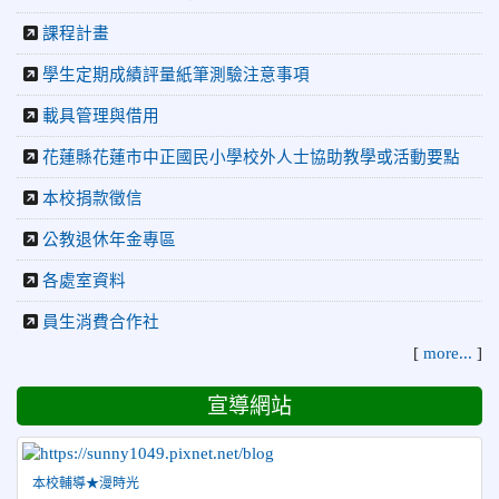
2026-04-30
國稅局「114年度綜合所得稅結算申報」宣導內
課程計畫
容
學生定期成績評量紙筆測驗注意事項
2026-04-27
賀 本校籃球隊參加115年花蓮縣縣長盃籃
榮譽
球錦標賽 榮獲亞軍！
載具管理與借用
2026-04-09
賀! 本校中正國小115年度(1~3年級)健康
公告
花蓮縣花蓮市中正國民小學校外人士協助教學或活動要點
促進繪畫比賽優勝名單
本校捐款徵信
2026-04-08
115年PaGamO寒假作業獲獎名單
榮譽
公教退休年金專區
2026-07-23
115年度花蓮縣第七屆太平洋盃X華紙公
榮譽
益盃PTWA全國自走車競賽AI素養競賽榮獲銅牌
各處室資料
2026-07-21
賀 本校游泳隊參加 2026全國青少年游泳
榮譽
員生消費合作社
錦標賽 榮獲佳績！
[
more...
]
2026-07-08
賀 本校跆拳道隊參加115年第十八屆全國
榮譽
宣導網站
跆拳道品勢錦標賽 榮獲佳績！
2026-06-30
檢送「花蓮縣115學年度推動國民中學充實校安
人力聯合甄選簡章」1份，敬請協助公告周知，請查照。
本校輔導★漫時光
2026-06-29
賀 本校跆拳道隊參加115年花蓮市「市長
榮譽