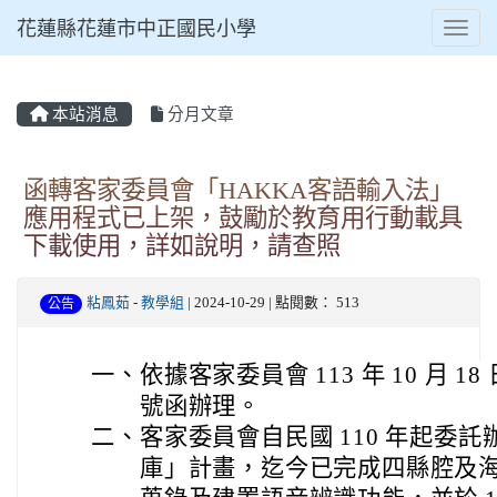
花蓮縣花蓮市中正國民小學
Toggl
本站消息
分月文章
⏸
函轉客家委員會「HAKKA客語輸入法」
應用程式已上架，鼓勵於教育用行動載具
下載使用，詳如說明，請查照
粘鳳茹
-
教學組
| 2024-10-29 | 點閱數： 513
公告
一、
依據客家委員會 113 年 10 月 18 
號函辦理。
二、
客家委員會自民國 110 年起委
庫」計畫，迄今已完成四縣腔及