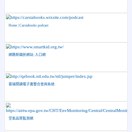
盃」跆拳道錦標賽 榮獲佳績！
2026-06-16
賀 本校跆拳道隊參加115年第三十三屆全
榮譽
國少年跆拳道錦標賽 榮獲佳績！
Home | Carsiabooks podcast
2026-06-10
恭喜本校參加「115年花蓮市語文競
榮譽
賽」，成績優異
2026-06-09
賀 本校籃球隊參加 2026花蓮縣第46屆假
榮譽
網路新國民網站::入口網
日盃籃球賽 榮獲季軍！
2026-06-09
賀 本校游泳隊參加115年花蓮縣縣長盃分
榮譽
齡游泳錦標賽榮獲佳績！
2026-06-02
賀 本校跆拳道隊參加 115年花蓮縣「縣
榮譽
雲端閱讀電子書整合查詢系統
長盃」跆拳道錦標賽暨全國少年盃花蓮縣代表隊選拔賽 榮獲
佳績！
2026-05-03
賀! 本校參加全縣低年級英語口說比賽-
榮譽
Show and Tell榮獲佳績
空氣品質監測網
2026-04-30
國稅局「114年度綜合所得稅結算申報」宣導內
容