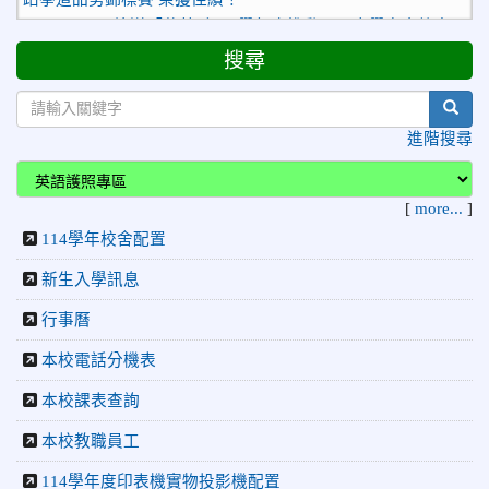
2026-06-30
檢送「花蓮縣115學年度推動國民中學充實校安
人力聯合甄選簡章」1份，敬請協助公告周知，請查照。
搜尋
2026-06-29
賀 本校跆拳道隊參加115年花蓮市「市長
榮譽
盃」跆拳道錦標賽 榮獲佳績！
sear
2026-06-16
賀 本校跆拳道隊參加115年第三十三屆全
榮譽
進階搜尋
國少年跆拳道錦標賽 榮獲佳績！
2026-06-10
恭喜本校參加「115年花蓮市語文競
榮譽
[
more...
]
賽」，成績優異
114學年校舍配置
2026-06-09
賀 本校籃球隊參加 2026花蓮縣第46屆假
榮譽
日盃籃球賽 榮獲季軍！
新生入學訊息
2026-06-09
賀 本校游泳隊參加115年花蓮縣縣長盃分
榮譽
行事曆
齡游泳錦標賽榮獲佳績！
本校電話分機表
2026-06-02
賀 本校跆拳道隊參加 115年花蓮縣「縣
榮譽
本校課表查詢
長盃」跆拳道錦標賽暨全國少年盃花蓮縣代表隊選拔賽 榮獲
佳績！
本校教職員工
2026-05-03
賀! 本校參加全縣低年級英語口說比賽-
榮譽
114學年度印表機實物投影機配置
Show and Tell榮獲佳績