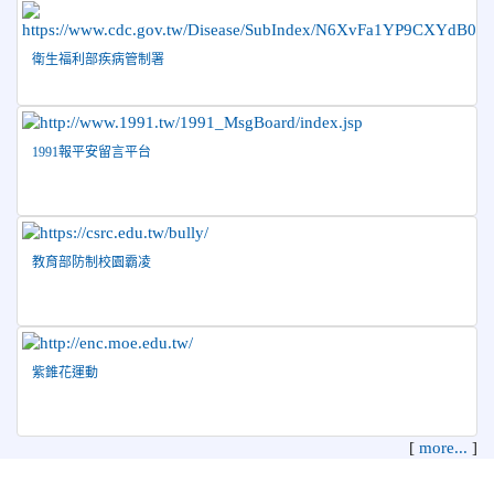
2026-04-27
賀 本校籃球隊參加115年花蓮縣縣長盃籃
榮譽
球錦標賽 榮獲亞軍！
衛生福利部疾病管制署
2026-04-09
賀! 本校中正國小115年度(1~3年級)健康
公告
促進繪畫比賽優勝名單
2026-04-08
115年PaGamO寒假作業獲獎名單
榮譽
1991報平安留言平台
教育部防制校園霸凌
紫錐花運動
[
more...
]
花蓮縣花蓮市中正國民小學 地址：970 花蓮縣花蓮市中正路210
號