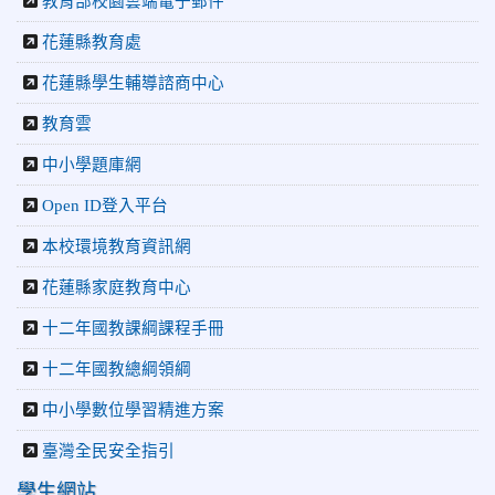
教育部校園雲端電子郵件
「游藝飛揚」晚會登場】 師生家長齊聚一堂 共譜「時光樂
章．經典再現」
花蓮縣教育處
2026-06-16
更生新聞網：中正國小創校70週年「游藝飛揚」
才藝晚會登場
花蓮縣學生輔導諮商中心
2026-06-10
教育廣播電台：揮別童年迎向青春 中正國小畢業
師生自製畢業歌曲
教育雲
2026-06-10
教育廣播電台：尋覓歷史記憶 花蓮中正國小社團
中小學題庫網
體驗闖關探索歷史
2026-04-30
讓愛閃閃發光！中正國小「小老闆大市集」愛心
Open ID登入平台
捐助光復國小
本校環境教育資訊網
花蓮縣家庭教育中心
十二年國教課綱課程手冊
十二年國教總綱領綱
中小學數位學習精進方案
臺灣全民安全指引
學生網站