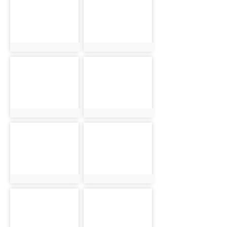
photo:5838
photo:5896
photo-5843
photo-5897
photo:5843
photo:5897
photo-5850
photo-5898
photo:5850
photo:5898
photo-5857
photo-5899