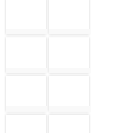
photo-5882
photo-5903
photo:5882
photo:5903
photo-5884
photo-5904
photo:5884
photo:5904
photo-5886
photo-5905
photo:5886
photo:5905
photo-5887
photo-5906