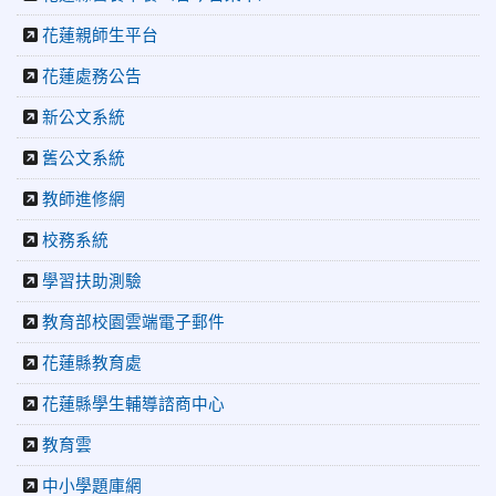
2025-11-17
更生日報:中正直笛國際交流賽特優贏得大阪門
票
花蓮親師生平台
2025-11-16
教育廣播電台：發明與論文雙箭齊發 花蓮中正國
花蓮處務公告
小再創佳績
2025-11-24
民生好報：魏嘉彥請中正國小棒球隊吃牛排 勉勵
新公文系統
小將為花蓮爭光
舊公文系統
2025-11-24
Yahoo!新聞:勇奪25金 花蓮中正國小游泳隊為校
爭光
教師進修網
2025-11-24
花蓮新聞網:中正國小游泳代表隊勇奪25金7銀5銅
為校爭光、為市添榮
校務系統
2025-11-24
更生新聞網:中正國小跆拳道隊縣運奪七金佳績
學習扶助測驗
2025-11-24
花蓮新聞網:富邦慈善基金會助攻 花蓮市中正國
小跆拳道隊縣運奪佳績
教育部校園雲端電子郵件
2025-11-17
花蓮新聞網:中正國小直笛團勇奪「特優」 成功
取得大阪國際大賽門票
花蓮縣教育處
2025-11-17
更生日報:中正直笛國際交流賽特優贏得大阪門
花蓮縣學生輔導諮商中心
票
2025-11-16
教育廣播電台：發明與論文雙箭齊發 花蓮中正國
教育雲
小再創佳績
中小學題庫網