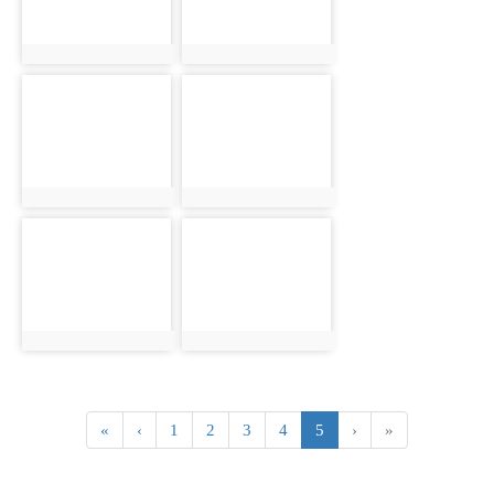
photo:5887
photo:5906
photo-5888
photo-5907
photo:5888
photo:5907
photo-5890
photo-5908
photo:5890
photo:5908
第一頁
上一頁
(目前頁次)
«
‹
1
2
3
4
5
›
»