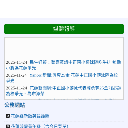
媒體報導
2025-11-24
民生好報：魏嘉彥請中正國小棒球隊吃牛排 勉勵
小將為花蓮爭光
2025-11-24
Yahoo!新聞:勇奪25金 花蓮中正國小游泳隊為校
爭光
2025-11-24
花蓮新聞網:中正國小游泳代表隊勇奪25金7銀5銅
為校爭光、為市添榮
2025-11-24
更生新聞網:中正國小跆拳道隊縣運奪七金佳績
公務網站
2025-11-24
花蓮新聞網:富邦慈善基金會助攻 花蓮市中正國
小跆拳道隊縣運奪佳績
花蓮縣新版英語護照
2025-11-17
花蓮新聞網:中正國小直笛團勇奪「特優」 成功
取得大阪國際大賽門票
花蓮縣營養午餐（含今日菜單）