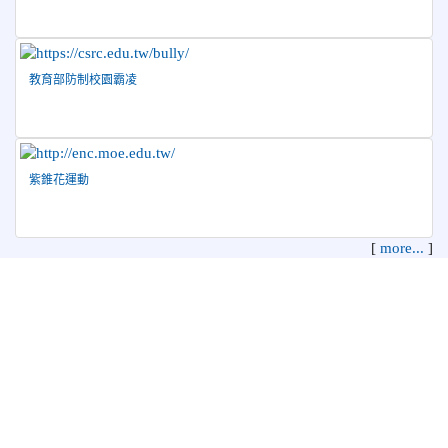
教育部防制校園霸凌
紫錐花運動
[
more...
]
花蓮縣花蓮市中正國民小學 地址：970 花蓮縣花蓮市中正路210
號
電話：03-8322819 傳真：03-8342627 管理員：資訊教育組
本系統使用
XOOPS校園網站輕鬆架