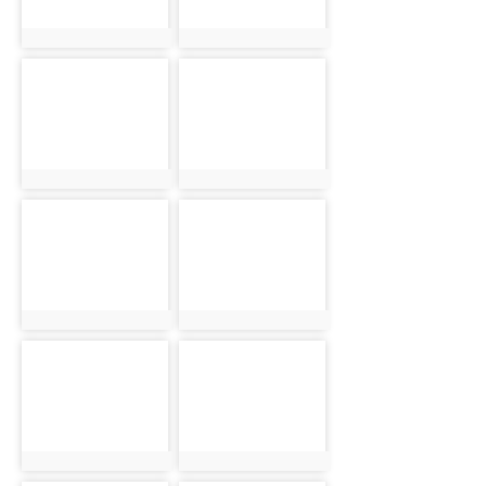
photo:5857
photo:5899
photo-5863
photo-5900
photo:5863
photo:5900
photo-5869
photo-5901
photo:5869
photo:5901
photo-5876
photo-5902
photo:5876
photo:5902