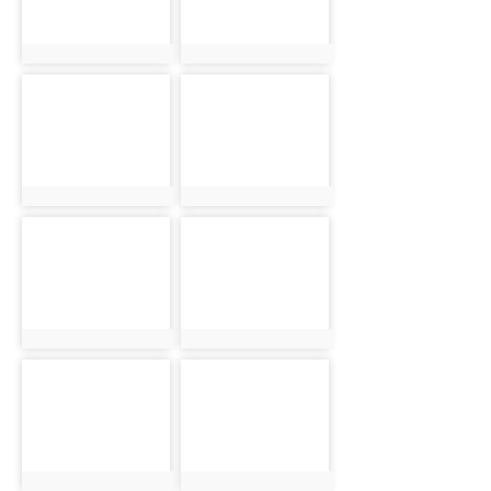
photo:5800
photo:5847
photo-5769
photo-5801
photo:5769
photo:5801
photo-5848
photo-5770
photo:5848
photo:5770
photo-5802
photo-5849
photo:5802
photo:5849