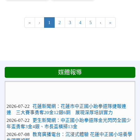
(目前頁次)
下一頁
最後頁
«
‹
1
2
3
4
5
›
»
媒體報導
2026-07-22
花蓮新聞網：花蓮市中正國小跆拳道隊捷報連
連 三大賽事勇奪20金12銀6銅 展現深厚培訓實力
2026-07-22
更生新聞網：中正國小跆拳道隊金光閃閃全國少
年盃勇奪3金4銀、市長盃橫掃13金
2026-07-08
教育廣播電台：沉浸式體驗 花蓮中正國小培養學
生國際視野