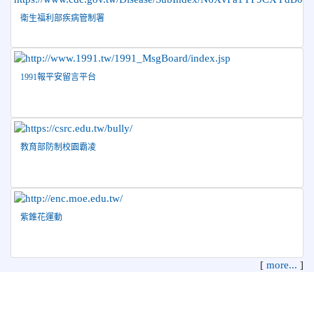
衛生福利部疾病管制署
2026-04-09
賀! 本校中正國小115年度(1~3年級)健康
公告
促進繪畫比賽優勝名單
2026-04-08
115年PaGamO寒假作業獲獎名單
榮譽
1991報平安留言平台
教育部防制校園霸凌
紫錐花運動
[
more...
]
花蓮縣花蓮市中正國民小學 地址：970 花蓮縣花蓮市中正路210
號