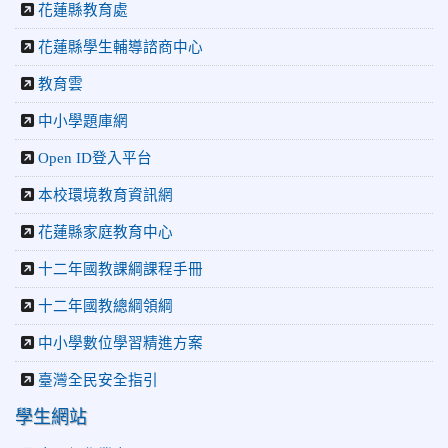
花蓮縣教育處
2026-06-16
更生新聞網：中正國小創校70週年「游藝飛揚」
才藝晚會登場
花蓮縣學生輔導諮商中心
2026-06-10
教育廣播電台：揮別童年迎向青春 中正國小畢業
師生自製畢業歌曲
教育雲
2026-06-10
教育廣播電台：尋覓歷史記憶 花蓮中正國小社團
中小學題庫網
體驗闖關探索歷史
2026-04-30
讓愛閃閃發光！中正國小「小老闆大市集」愛心
Open ID登入平台
捐助光復國小
本校環境教育資訊網
花蓮縣家庭教育中心
十二年國教課綱課程手冊
十二年國教總綱領綱
中小學數位學習精進方案
臺灣全民安全指引
學生網站