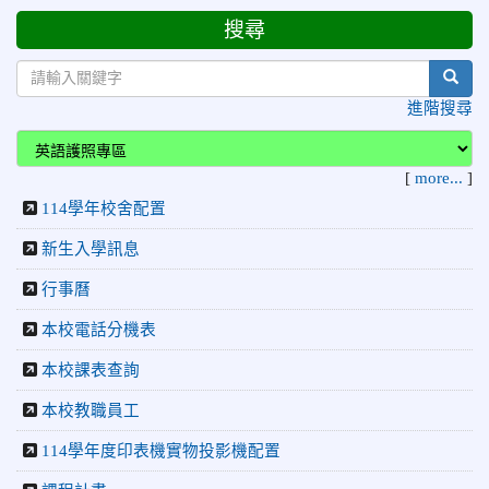
2026-06-29
賀 本校跆拳道隊參加115年花蓮市「市長
榮譽
搜尋
盃」跆拳道錦標賽 榮獲佳績！
sear
2026-06-16
賀 本校跆拳道隊參加115年第三十三屆全
榮譽
進階搜尋
國少年跆拳道錦標賽 榮獲佳績！
2026-06-10
恭喜本校參加「115年花蓮市語文競
榮譽
賽」，成績優異
[
more...
]
114學年校舍配置
2026-06-09
賀 本校籃球隊參加 2026花蓮縣第46屆假
榮譽
日盃籃球賽 榮獲季軍！
新生入學訊息
2026-06-09
賀 本校游泳隊參加115年花蓮縣縣長盃分
榮譽
行事曆
齡游泳錦標賽榮獲佳績！
本校電話分機表
2026-06-02
賀 本校跆拳道隊參加 115年花蓮縣「縣
榮譽
長盃」跆拳道錦標賽暨全國少年盃花蓮縣代表隊選拔賽 榮獲
本校課表查詢
佳績！
本校教職員工
2026-05-03
賀! 本校參加全縣低年級英語口說比賽-
榮譽
Show and Tell榮獲佳績
114學年度印表機實物投影機配置
2026-04-30
國稅局「114年度綜合所得稅結算申報」宣導內