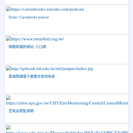
2026-06-16
賀 本校跆拳道隊參加115年第三十三屆全
榮譽
國少年跆拳道錦標賽 榮獲佳績！
Home | Carsiabooks podcast
2026-06-10
恭喜本校參加「115年花蓮市語文競
榮譽
賽」，成績優異
2026-06-09
賀 本校籃球隊參加 2026花蓮縣第46屆假
榮譽
日盃籃球賽 榮獲季軍！
網路新國民網站::入口網
2026-06-09
賀 本校游泳隊參加115年花蓮縣縣長盃分
榮譽
齡游泳錦標賽榮獲佳績！
2026-06-02
賀 本校跆拳道隊參加 115年花蓮縣「縣
榮譽
雲端閱讀電子書整合查詢系統
長盃」跆拳道錦標賽暨全國少年盃花蓮縣代表隊選拔賽 榮獲
佳績！
2026-05-03
賀! 本校參加全縣低年級英語口說比賽-
榮譽
Show and Tell榮獲佳績
2026-04-30
國稅局「114年度綜合所得稅結算申報」宣導內
空氣品質監測網
容
2026-04-27
賀 本校籃球隊參加115年花蓮縣縣長盃籃
榮譽
球錦標賽 榮獲亞軍！