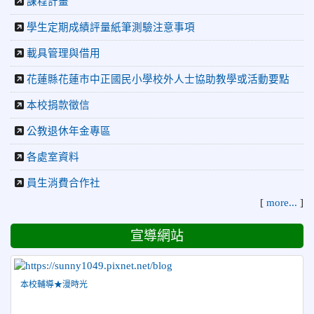
課程計畫
容
2026-04-27
賀 本校籃球隊參加115年花蓮縣縣長盃籃
學生定期成績評量紙筆測驗注意事項
榮譽
球錦標賽 榮獲亞軍！
載具管理與借用
2026-04-09
賀! 本校中正國小115年度(1~3年級)健康
公告
花蓮縣花蓮市中正國民小學校外人士協助教學或活動要點
促進繪畫比賽優勝名單
本校捐款徵信
2026-04-08
115年PaGamO寒假作業獲獎名單
榮譽
公教退休年金專區
2026-07-23
115年度花蓮縣第七屆太平洋盃X華紙公
榮譽
益盃PTWA全國自走車競賽AI素養競賽榮獲銅牌
各處室資料
2026-07-21
賀 本校游泳隊參加 2026全國青少年游泳
榮譽
員生消費合作社
錦標賽 榮獲佳績！
[
more...
]
2026-07-08
賀 本校跆拳道隊參加115年第十八屆全國
榮譽
跆拳道品勢錦標賽 榮獲佳績！
宣導網站
2026-06-30
檢送「花蓮縣115學年度推動國民中學充實校安
人力聯合甄選簡章」1份，敬請協助公告周知，請查照。
2026-06-29
賀 本校跆拳道隊參加115年花蓮市「市長
榮譽
本校輔導★漫時光
盃」跆拳道錦標賽 榮獲佳績！