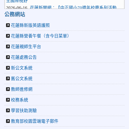
2026-06-16
花蓮新聞網：【中正國小70週年校慶系列活動
「游藝飛揚」晚會登場】 師生家長齊聚一堂 共譜「時光樂
公務網站
章．經典再現」
2026-06-16
更生新聞網：中正國小創校70週年「游藝飛揚」
花蓮縣新版英語護照
才藝晚會登場
花蓮縣營養午餐（含今日菜單）
2026-06-10
教育廣播電台：揮別童年迎向青春 中正國小畢業
師生自製畢業歌曲
花蓮親師生平台
2026-06-10
教育廣播電台：尋覓歷史記憶 花蓮中正國小社團
體驗闖關探索歷史
花蓮處務公告
2026-04-30
讓愛閃閃發光！中正國小「小老闆大市集」愛心
捐助光復國小
新公文系統
2026-07-22
花蓮新聞網：花蓮市中正國小跆拳道隊捷報連
舊公文系統
連 三大賽事勇奪20金12銀6銅 展現深厚培訓實力
2026-07-22
更生新聞網：中正國小跆拳道隊金光閃閃全國少
教師進修網
年盃勇奪3金4銀、市長盃橫掃13金
校務系統
2026-07-08
教育廣播電台：沉浸式體驗 花蓮中正國小培養學
生國際視野
學習扶助測驗
2026-06-16
花蓮新聞網：【中正國小70週年校慶系列活動
「游藝飛揚」晚會登場】 師生家長齊聚一堂 共譜「時光樂
教育部校園雲端電子郵件
章．經典再現」