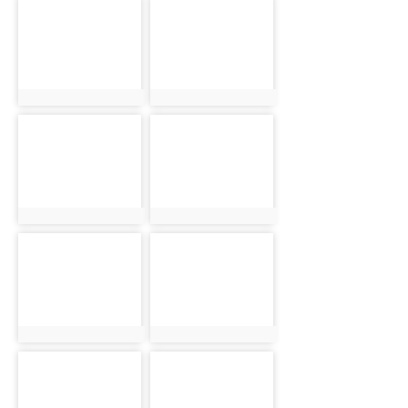
photo-5798
photo-5845
photo:5798
photo:5845
photo-5767
photo-5799
photo:5767
photo:5799
photo-5846
photo-5768
photo:5846
photo:5768
photo-5800
photo-5847