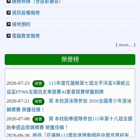
總務修繕（含投影擴音）
資訊設備報修
場地預約
電腦教室報修
[
more...
]
榮譽榜
2026-07-23
115年度花蓮縣第七屆太平洋盃X華紙公
榮譽
益盃PTWA全國自走車競賽AI素養競賽榮獲銅牌
2026-07-21
賀 本校游泳隊參加 2026全國青少年游泳
榮譽
錦標賽 榮獲佳績！
2026-07-08
賀 本校跆拳道隊參加115年第十八屆全國
榮譽
跆拳道品勢錦標賽 榮獲佳績！
2026-06-30
檢送「花蓮縣115學年度推動國民中學充實校安
人力聯合甄選簡章」1份，敬請協助公告周知，請查照。