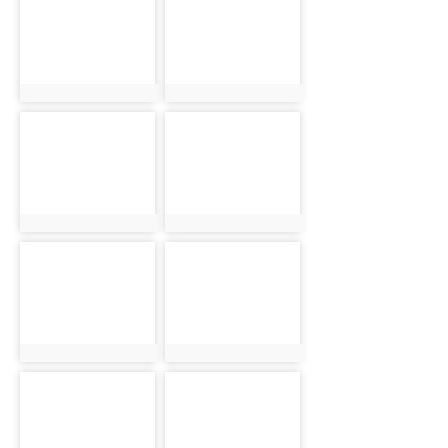
photo:5839
photo:5762
photo-5794
photo-5840
photo:5794
photo:5840
photo-5763
photo-5795
photo:5763
photo:5795
photo-5841
photo-5764