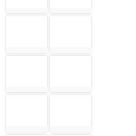
photo:5841
photo:5764
photo-5796
photo-5842
photo:5796
photo:5842
photo-5765
photo-5797
photo:5765
photo:5797
photo-5844
photo-5766
photo:5844
photo:5766