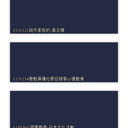
1131121與作家有約-黃文輝
1131214聲動廣播社節目錄製@運動會
1140304 國際教育-日本文化活動