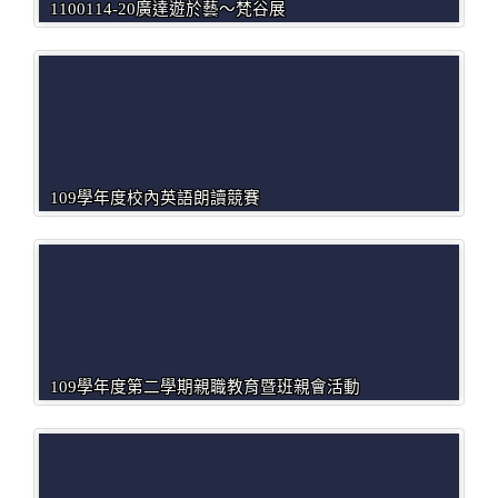
1100114-20廣達遊於藝～梵谷展
109學年度校內英語朗讀競賽
109學年度第二學期親職教育暨班親會活動