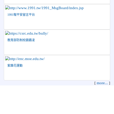
促進繪畫比賽優勝名單
2026-04-08
115年PaGamO寒假作業獲獎名單
榮譽
1991報平安留言平台
教育部防制校園霸凌
紫錐花運動
[
more...
]
花蓮縣花蓮市中正國民小學 地址：970 花蓮縣花蓮市中正路210
號
電話：03-8322819 傳真：03-8342627 管理員：資訊教育組
本系統使用
XOOPS校園網站輕鬆架