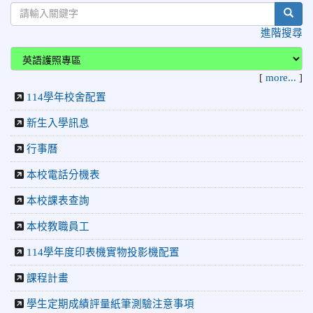
sear
2026-06-16
賀 本校跆拳道隊參加115年第三十三屆全
榮譽
進階搜尋
國少年跆拳道錦標賽 榮獲佳績！
2026-06-10
恭喜本校參加「115年花蓮市語文競
榮譽
[
more...
]
賽」，成績優異
114學年校舍配置
2026-06-09
賀 本校籃球隊參加 2026花蓮縣第46屆假
榮譽
日盃籃球賽 榮獲季軍！
新生入學訊息
2026-06-09
賀 本校游泳隊參加115年花蓮縣縣長盃分
榮譽
行事曆
齡游泳錦標賽榮獲佳績！
本校電話分機表
2026-06-02
賀 本校跆拳道隊參加 115年花蓮縣「縣
榮譽
長盃」跆拳道錦標賽暨全國少年盃花蓮縣代表隊選拔賽 榮獲
本校課表查詢
佳績！
本校教職員工
2026-05-03
賀! 本校參加全縣低年級英語口說比賽-
榮譽
Show and Tell榮獲佳績
114學年度印表機實物投影機配置
2026-04-30
國稅局「114年度綜合所得稅結算申報」宣導內
課程計畫
容
學生定期成績評量紙筆測驗注意事項
2026-04-27
賀 本校籃球隊參加115年花蓮縣縣長盃籃
榮譽