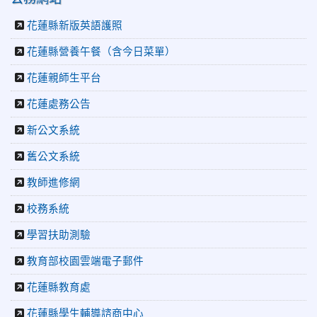
章．經典再現」
2026-06-16
更生新聞網：中正國小創校70週年「游藝飛揚」
花蓮縣新版英語護照
才藝晚會登場
花蓮縣營養午餐（含今日菜單）
2026-06-10
教育廣播電台：揮別童年迎向青春 中正國小畢業
師生自製畢業歌曲
花蓮親師生平台
2026-06-10
教育廣播電台：尋覓歷史記憶 花蓮中正國小社團
體驗闖關探索歷史
花蓮處務公告
2026-04-30
讓愛閃閃發光！中正國小「小老闆大市集」愛心
新公文系統
捐助光復國小
2026-07-22
花蓮新聞網：花蓮市中正國小跆拳道隊捷報連
舊公文系統
連 三大賽事勇奪20金12銀6銅 展現深厚培訓實力
2026-07-22
更生新聞網：中正國小跆拳道隊金光閃閃全國少
教師進修網
年盃勇奪3金4銀、市長盃橫掃13金
校務系統
2026-07-08
教育廣播電台：沉浸式體驗 花蓮中正國小培養學
生國際視野
學習扶助測驗
2026-06-16
花蓮新聞網：【中正國小70週年校慶系列活動
「游藝飛揚」晚會登場】 師生家長齊聚一堂 共譜「時光樂
教育部校園雲端電子郵件
章．經典再現」
花蓮縣教育處
2026-06-16
更生新聞網：中正國小創校70週年「游藝飛揚」
才藝晚會登場
花蓮縣學生輔導諮商中心