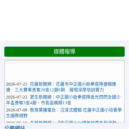
媒體報導
2026-07-22
花蓮新聞網：花蓮市中正國小跆拳道隊捷報連
連 三大賽事勇奪20金12銀6銅 展現深厚培訓實力
2026-07-22
更生新聞網：中正國小跆拳道隊金光閃閃全國少
年盃勇奪3金4銀、市長盃橫掃13金
2026-07-08
教育廣播電台：沉浸式體驗 花蓮中正國小培養學
生國際視野
2026-06-16
花蓮新聞網：【中正國小70週年校慶系列活動
「游藝飛揚」晚會登場】 師生家長齊聚一堂 共譜「時光樂
公務網站