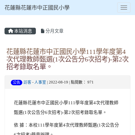
花蓮縣花蓮市中正國民小學
Toggl
本站消息
分月文章
⏸
花蓮縣花蓮市中正國民小學111學年度第4
次代理教師甄選(1次公告分6次招考)-第2次
招考錄取名單。
訪客
-
人事室
| 2022-08-19 | 點閱數： 971
公告
花蓮縣花蓮市中正國民小學
111
學年度第
4
次代理教師
甄選
(1
次公告分
6
次招考
)-
第
2
次招考錄取名單。
依
據：本校
111
學年度第
4
次代理教師甄選
(1
次公告分
6
次招考
)
簡章辦理。