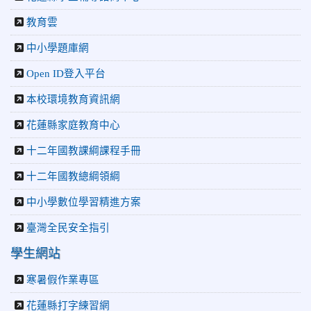
2026-06-10
教育廣播電台：揮別童年迎向青春 中正國小畢業
師生自製畢業歌曲
教育雲
2026-06-10
教育廣播電台：尋覓歷史記憶 花蓮中正國小社團
中小學題庫網
體驗闖關探索歷史
2026-04-30
讓愛閃閃發光！中正國小「小老闆大市集」愛心
Open ID登入平台
捐助光復國小
本校環境教育資訊網
花蓮縣家庭教育中心
十二年國教課綱課程手冊
十二年國教總綱領綱
中小學數位學習精進方案
臺灣全民安全指引
學生網站
寒暑假作業專區
花蓮縣打字練習網