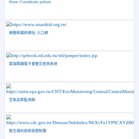
Home | Carsiabooks podcast
2026-06-10
恭喜本校參加「115年花蓮市語文競
榮譽
賽」，成績優異
2026-06-09
賀 本校籃球隊參加 2026花蓮縣第46屆假
榮譽
日盃籃球賽 榮獲季軍！
網路新國民網站::入口網
2026-06-09
賀 本校游泳隊參加115年花蓮縣縣長盃分
榮譽
齡游泳錦標賽榮獲佳績！
2026-06-02
賀 本校跆拳道隊參加 115年花蓮縣「縣
榮譽
雲端閱讀電子書整合查詢系統
長盃」跆拳道錦標賽暨全國少年盃花蓮縣代表隊選拔賽 榮獲
佳績！
2026-05-03
賀! 本校參加全縣低年級英語口說比賽-
榮譽
Show and Tell榮獲佳績
2026-04-30
國稅局「114年度綜合所得稅結算申報」宣導內
空氣品質監測網
容
2026-04-27
賀 本校籃球隊參加115年花蓮縣縣長盃籃
榮譽
球錦標賽 榮獲亞軍！
衛生福利部疾病管制署
2026-04-09
賀! 本校中正國小115年度(1~3年級)健康
公告