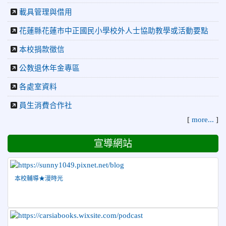
球錦標賽 榮獲亞軍！
載具管理與借用
2026-04-09
賀! 本校中正國小115年度(1~3年級)健康
公告
花蓮縣花蓮市中正國民小學校外人士協助教學或活動要點
促進繪畫比賽優勝名單
本校捐款徵信
2026-04-08
115年PaGamO寒假作業獲獎名單
榮譽
公教退休年金專區
2026-07-23
115年度花蓮縣第七屆太平洋盃X華紙公
榮譽
益盃PTWA全國自走車競賽AI素養競賽榮獲銅牌
各處室資料
2026-07-21
賀 本校游泳隊參加 2026全國青少年游泳
榮譽
員生消費合作社
錦標賽 榮獲佳績！
[
more...
]
2026-07-08
賀 本校跆拳道隊參加115年第十八屆全國
榮譽
跆拳道品勢錦標賽 榮獲佳績！
宣導網站
2026-06-30
檢送「花蓮縣115學年度推動國民中學充實校安
人力聯合甄選簡章」1份，敬請協助公告周知，請查照。
2026-06-29
賀 本校跆拳道隊參加115年花蓮市「市長
本校輔導★漫時光
榮譽
盃」跆拳道錦標賽 榮獲佳績！
2026-06-16
賀 本校跆拳道隊參加115年第三十三屆全
榮譽
國少年跆拳道錦標賽 榮獲佳績！