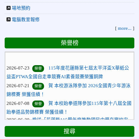
場地預約
電腦教室報修
[
more...
]
榮譽榜
2026-07-23
115年度花蓮縣第七屆太平洋盃X華紙公
榮譽
益盃PTWA全國自走車競賽AI素養競賽榮獲銅牌
2026-07-21
賀 本校游泳隊參加 2026全國青少年游泳
榮譽
錦標賽 榮獲佳績！
2026-07-08
賀 本校跆拳道隊參加115年第十八屆全國
榮譽
跆拳道品勢錦標賽 榮獲佳績！
2026-06-30
檢送「花蓮縣115學年度推動國民中學充實校安
人力聯合甄選簡章」1份，敬請協助公告周知，請查照。
2026-06-29
賀 本校跆拳道隊參加115年花蓮市「市長
搜尋
榮譽
盃」跆拳道錦標賽 榮獲佳績！