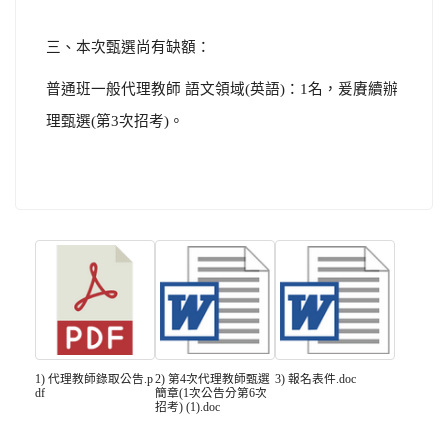
三、本次甄選尚有缺額：
普通班一般代理教師
語文領域
(
英語
)
：
1
名，爰賡續辦
理甄選
(
第
3
次招考
)
。
1) 代理教師錄取公告.p
2) 第4次代理教師甄選
3) 報名表件.doc
df
簡章(1次公告分第6次
招考) (1).doc