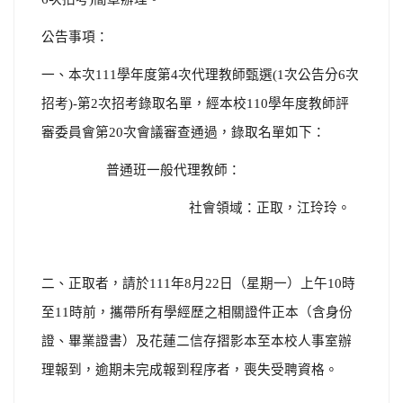
公告事項：
一、
本次
111
學年度第
4
次代理教師甄選
(1
次公告分
6
次
招考
)-
第
2
次招考錄取名單，經本校
110
學年度教師評
審委員會第
20
次會議審查通過，錄取名單如下：
普通班一般代理教師：
社會領域：正取，江玲玲。
二、正取者，請於
111
年
8
月
22
日（星期一）上午
10
時
至
11
時前，攜帶所有學經歷之相關證件正本（含身份
證、畢業證書）及花蓮二信存摺影本至本校人事室辦
理報到，逾期未完成報到程序者，喪失受聘資格。