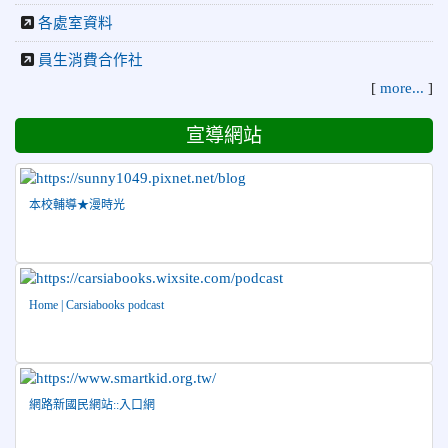
各處室資料
益盃PTWA全國自走車競賽AI素養競賽榮獲銅牌
2026-07-21
賀 本校游泳隊參加 2026全國青少年游泳
榮譽
員生消費合作社
錦標賽 榮獲佳績！
[
more...
]
2026-07-08
賀 本校跆拳道隊參加115年第十八屆全國
榮譽
宣導網站
跆拳道品勢錦標賽 榮獲佳績！
2026-06-30
檢送「花蓮縣115學年度推動國民中學充實校安
人力聯合甄選簡章」1份，敬請協助公告周知，請查照。
本校輔導★漫時光
2026-06-29
賀 本校跆拳道隊參加115年花蓮市「市長
榮譽
盃」跆拳道錦標賽 榮獲佳績！
2026-06-16
賀 本校跆拳道隊參加115年第三十三屆全
榮譽
國少年跆拳道錦標賽 榮獲佳績！
Home | Carsiabooks podcast
2026-06-10
恭喜本校參加「115年花蓮市語文競
榮譽
賽」，成績優異
2026-06-09
賀 本校籃球隊參加 2026花蓮縣第46屆假
榮譽
網路新國民網站::入口網
日盃籃球賽 榮獲季軍！
2026-06-09
賀 本校游泳隊參加115年花蓮縣縣長盃分
榮譽