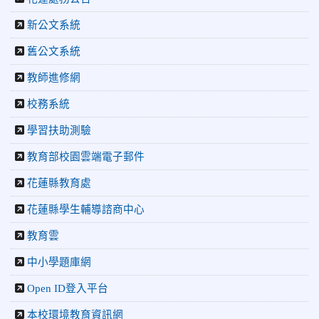
2026-04-30
讓愛閃閃發光！中正國小「小老闆大市集」愛心
新公文系統
捐助光復國小
2026-07-22
花蓮新聞網：花蓮市中正國小跆拳道隊捷報連
舊公文系統
連 三大賽事勇奪20金12銀6銅 展現深厚培訓實力
教師進修網
2026-07-22
更生新聞網：中正國小跆拳道隊金光閃閃全國少
年盃勇奪3金4銀、市長盃橫掃13金
校務系統
2026-07-08
教育廣播電台：沉浸式體驗 花蓮中正國小培養學
生國際視野
學習扶助測驗
2026-06-16
花蓮新聞網：【中正國小70週年校慶系列活動
教育部校園雲端電子郵件
「游藝飛揚」晚會登場】 師生家長齊聚一堂 共譜「時光樂
章．經典再現」
花蓮縣教育處
2026-06-16
更生新聞網：中正國小創校70週年「游藝飛揚」
才藝晚會登場
花蓮縣學生輔導諮商中心
2026-06-10
教育廣播電台：揮別童年迎向青春 中正國小畢業
教育雲
師生自製畢業歌曲
2026-06-10
教育廣播電台：尋覓歷史記憶 花蓮中正國小社團
中小學題庫網
體驗闖關探索歷史
2026-04-30
讓愛閃閃發光！中正國小「小老闆大市集」愛心
Open ID登入平台
捐助光復國小
本校環境教育資訊網