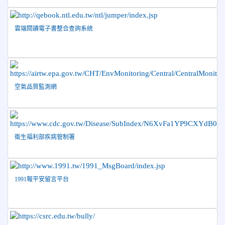
齡游泳錦標賽榮獲佳績！
2026-06-02
賀 本校跆拳道隊參加 115年花蓮縣「縣
榮譽
雲端閱讀電子書整合查詢系統
長盃」跆拳道錦標賽暨全國少年盃花蓮縣代表隊選拔賽 榮獲
佳績！
2026-05-03
賀! 本校參加全縣低年級英語口說比賽-
榮譽
Show and Tell榮獲佳績
空氣品質監測網
2026-04-30
國稅局「114年度綜合所得稅結算申報」宣導內
容
2026-04-27
賀 本校籃球隊參加115年花蓮縣縣長盃籃
榮譽
球錦標賽 榮獲亞軍！
衛生福利部疾病管制署
2026-04-09
賀! 本校中正國小115年度(1~3年級)健康
公告
促進繪畫比賽優勝名單
2026-04-08
115年PaGamO寒假作業獲獎名單
榮譽
1991報平安留言平台