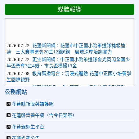
媒體報導
2026-07-22
花蓮新聞網：花蓮市中正國小跆拳道隊捷報連
連 三大賽事勇奪20金12銀6銅 展現深厚培訓實力
2026-07-22
更生新聞網：中正國小跆拳道隊金光閃閃全國少
年盃勇奪3金4銀、市長盃橫掃13金
2026-07-08
教育廣播電台：沉浸式體驗 花蓮中正國小培養學
生國際視野
2026-06-16
花蓮新聞網：【中正國小70週年校慶系列活動
「游藝飛揚」晚會登場】 師生家長齊聚一堂 共譜「時光樂
公務網站
章．經典再現」
花蓮縣新版英語護照
2026-06-16
更生新聞網：中正國小創校70週年「游藝飛揚」
才藝晚會登場
花蓮縣營養午餐（含今日菜單）
2026-06-10
教育廣播電台：揮別童年迎向青春 中正國小畢業
師生自製畢業歌曲
花蓮親師生平台
2026-06-10
教育廣播電台：尋覓歷史記憶 花蓮中正國小社團
花蓮處務公告
體驗闖關探索歷史