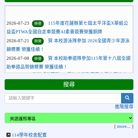
2026-07-23
115年度花蓮縣第七屆太平洋盃X華紙公
榮譽
益盃PTWA全國自走車競賽AI素養競賽榮獲銅牌
2026-07-21
賀 本校游泳隊參加 2026全國青少年游泳
榮譽
錦標賽 榮獲佳績！
2026-07-08
賀 本校跆拳道隊參加115年第十八屆全國
榮譽
跆拳道品勢錦標賽 榮獲佳績！
2026-06-30
檢送「花蓮縣115學年度推動國民中學充實校安
人力聯合甄選簡章」1份，敬請協助公告周知，請查照。
搜尋
2026-06-29
賀 本校跆拳道隊參加115年花蓮市「市長
榮譽
盃」跆拳道錦標賽 榮獲佳績！
sear
2026-06-16
賀 本校跆拳道隊參加115年第三十三屆全
榮譽
進階搜尋
國少年跆拳道錦標賽 榮獲佳績！
2026-06-10
恭喜本校參加「115年花蓮市語文競
榮譽
[
more...
]
賽」，成績優異
114學年校舍配置