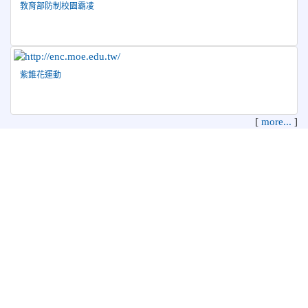
教育部防制校園霸凌
紫錐花運動
[
more...
]
花蓮縣花蓮市中正國民小學 地址：970 花蓮縣花蓮市中正路210
號
電話：03-8322819 傳真：03-8342627 管理員：資訊教育組
本系統使用
XOOPS校園網站輕鬆架