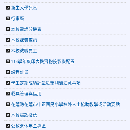
2026-06-09
賀 本校籃球隊參加 2026花蓮縣第46屆假
榮譽
新生入學訊息
日盃籃球賽 榮獲季軍！
2026-06-09
賀 本校游泳隊參加115年花蓮縣縣長盃分
榮譽
行事曆
齡游泳錦標賽榮獲佳績！
本校電話分機表
2026-06-02
賀 本校跆拳道隊參加 115年花蓮縣「縣
榮譽
本校課表查詢
長盃」跆拳道錦標賽暨全國少年盃花蓮縣代表隊選拔賽 榮獲
佳績！
本校教職員工
2026-05-03
賀! 本校參加全縣低年級英語口說比賽-
榮譽
114學年度印表機實物投影機配置
Show and Tell榮獲佳績
2026-04-30
國稅局「114年度綜合所得稅結算申報」宣導內
課程計畫
容
學生定期成績評量紙筆測驗注意事項
2026-04-27
賀 本校籃球隊參加115年花蓮縣縣長盃籃
榮譽
球錦標賽 榮獲亞軍！
載具管理與借用
2026-04-09
賀! 本校中正國小115年度(1~3年級)健康
公告
花蓮縣花蓮市中正國民小學校外人士協助教學或活動要點
促進繪畫比賽優勝名單
本校捐款徵信
2026-04-08
115年PaGamO寒假作業獲獎名單
榮譽
公教退休年金專區
2026-07-23
115年度花蓮縣第七屆太平洋盃X華紙公
榮譽