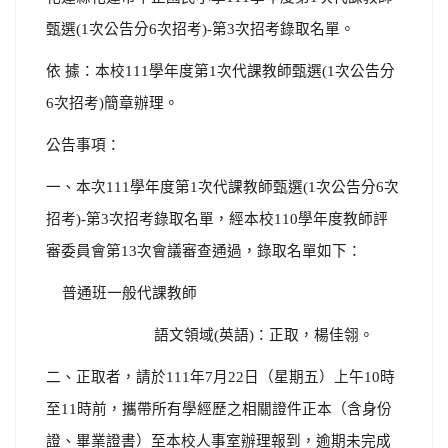
甄選
(1
次公告分
6
次招考
)-
第
3
次招考錄取名單。
依
據：本校
111
學年度第
1
次代課教師甄選
(1
次公告分
6
次招考
)
簡章辦理。
公告事項：
一、
本次
111
學年度第
1
次代課教師甄選
(1
次公告分
6
次
招考
)-
第
3
次招考錄取名單，經本校
110
學年度教師評
審委員會第
13
次會議審查通過，錄取名單如下：
普通班一般代課教師
語文領域(英語)：
正取，楊佳翎。
二、正取者，請於
111
年
7
月
22
日（星期五）上午
10
時
至
11
時前，攜帶所有學經歷之相關證件正本（含身份
證、畢業證書）至本校人事室辦理報到，逾期未完成