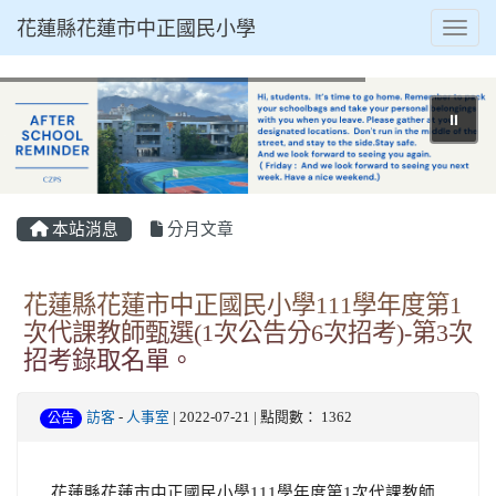
花蓮縣花蓮市中正國民小學
Toggl
⏸
本站消息
分月文章
花蓮縣花蓮市中正國民小學111學年度第1
次代課教師甄選(1次公告分6次招考)-第3次
招考錄取名單。
訪客
-
人事室
| 2022-07-21 | 點閱數： 1362
公告
花蓮縣花蓮市中正國民小學
111
學年度第
1
次代課教師