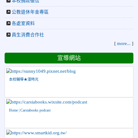
本校捐款徵信
2026-07-21
賀 本校游泳隊參加 2026全國青少年游泳
榮譽
公教退休年金專區
錦標賽 榮獲佳績！
各處室資料
2026-07-08
賀 本校跆拳道隊參加115年第十八屆全國
榮譽
跆拳道品勢錦標賽 榮獲佳績！
員生消費合作社
2026-06-30
檢送「花蓮縣115學年度推動國民中學充實校安
[
more...
]
人力聯合甄選簡章」1份，敬請協助公告周知，請查照。
宣導網站
2026-06-29
賀 本校跆拳道隊參加115年花蓮市「市長
榮譽
盃」跆拳道錦標賽 榮獲佳績！
2026-06-16
賀 本校跆拳道隊參加115年第三十三屆全
榮譽
本校輔導★漫時光
國少年跆拳道錦標賽 榮獲佳績！
2026-06-10
恭喜本校參加「115年花蓮市語文競
榮譽
賽」，成績優異
2026-06-09
賀 本校籃球隊參加 2026花蓮縣第46屆假
Home | Carsiabooks podcast
榮譽
日盃籃球賽 榮獲季軍！
2026-06-09
賀 本校游泳隊參加115年花蓮縣縣長盃分
榮譽
齡游泳錦標賽榮獲佳績！