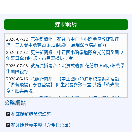
媒體報導
2026-07-22
花蓮新聞網：花蓮市中正國小跆拳道隊捷報連
連 三大賽事勇奪20金12銀6銅 展現深厚培訓實力
2026-07-22
更生新聞網：中正國小跆拳道隊金光閃閃全國少
年盃勇奪3金4銀、市長盃橫掃13金
2026-07-08
教育廣播電台：沉浸式體驗 花蓮中正國小培養學
生國際視野
2026-06-16
花蓮新聞網：【中正國小70週年校慶系列活動
「游藝飛揚」晚會登場】 師生家長齊聚一堂 共譜「時光樂
章．經典再現」
2026-06-16
更生新聞網：中正國小創校70週年「游藝飛揚」
才藝晚會登場
公務網站
2026-06-10
教育廣播電台：揮別童年迎向青春 中正國小畢業
花蓮縣新版英語護照
師生自製畢業歌曲
2026-06-10
教育廣播電台：尋覓歷史記憶 花蓮中正國小社團
花蓮縣營養午餐（含今日菜單）
體驗闖關探索歷史