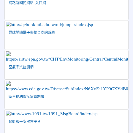
網路新國民網站::入口網
2026-06-02
賀 本校跆拳道隊參加 115年花蓮縣「縣
榮譽
長盃」跆拳道錦標賽暨全國少年盃花蓮縣代表隊選拔賽 榮獲
佳績！
2026-05-03
賀! 本校參加全縣低年級英語口說比賽-
榮譽
雲端閱讀電子書整合查詢系統
Show and Tell榮獲佳績
2026-04-30
國稅局「114年度綜合所得稅結算申報」宣導內
容
2026-04-27
賀 本校籃球隊參加115年花蓮縣縣長盃籃
榮譽
空氣品質監測網
球錦標賽 榮獲亞軍！
2026-04-09
賀! 本校中正國小115年度(1~3年級)健康
公告
促進繪畫比賽優勝名單
2026-04-08
115年PaGamO寒假作業獲獎名單
榮譽
衛生福利部疾病管制署
1991報平安留言平台