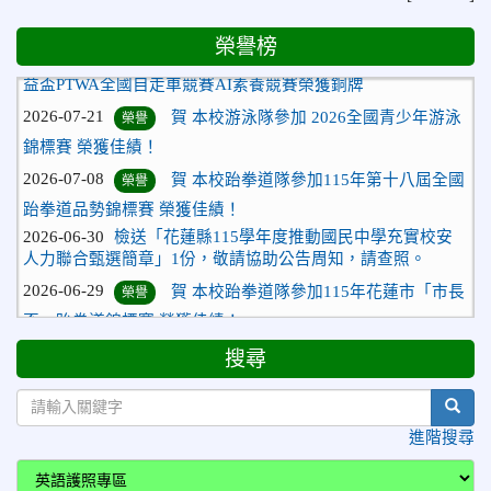
2026-07-23
115年度花蓮縣第七屆太平洋盃X華紙公
榮譽
榮譽榜
益盃PTWA全國自走車競賽AI素養競賽榮獲銅牌
2026-07-21
賀 本校游泳隊參加 2026全國青少年游泳
榮譽
錦標賽 榮獲佳績！
2026-07-08
賀 本校跆拳道隊參加115年第十八屆全國
榮譽
跆拳道品勢錦標賽 榮獲佳績！
2026-06-30
檢送「花蓮縣115學年度推動國民中學充實校安
人力聯合甄選簡章」1份，敬請協助公告周知，請查照。
2026-06-29
賀 本校跆拳道隊參加115年花蓮市「市長
榮譽
盃」跆拳道錦標賽 榮獲佳績！
2026-06-16
賀 本校跆拳道隊參加115年第三十三屆全
榮譽
搜尋
國少年跆拳道錦標賽 榮獲佳績！
2026-06-10
恭喜本校參加「115年花蓮市語文競
榮譽
sear
賽」，成績優異
進階搜尋
2026-06-09
賀 本校籃球隊參加 2026花蓮縣第46屆假
榮譽