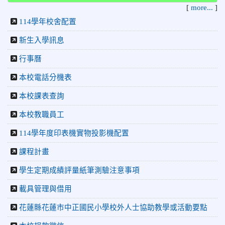
日盃籃球賽 榮獲季軍！
[
more...
]
2026-06-09
賀 本校游泳隊參加115年花蓮縣縣長盃分
榮譽
114學年校舍配置
齡游泳錦標賽榮獲佳績！
新生入學訊息
2026-06-02
賀 本校跆拳道隊參加 115年花蓮縣「縣
榮譽
長盃」跆拳道錦標賽暨全國少年盃花蓮縣代表隊選拔賽 榮獲
行事曆
佳績！
本校電話分機表
2026-05-03
賀! 本校參加全縣低年級英語口說比賽-
榮譽
本校課表查詢
Show and Tell榮獲佳績
2026-04-30
國稅局「114年度綜合所得稅結算申報」宣導內
本校教職員工
容
114學年度印表機實物投影機配置
2026-04-27
賀 本校籃球隊參加115年花蓮縣縣長盃籃
榮譽
球錦標賽 榮獲亞軍！
課程計畫
2026-04-09
賀! 本校中正國小115年度(1~3年級)健康
公告
學生定期成績評量紙筆測驗注意事項
促進繪畫比賽優勝名單
載具管理與借用
2026-04-08
115年PaGamO寒假作業獲獎名單
榮譽
花蓮縣花蓮市中正國民小學校外人士協助教學或活動要點
2026-07-23
115年度花蓮縣第七屆太平洋盃X華紙公
榮譽
益盃PTWA全國自走車競賽AI素養競賽榮獲銅牌