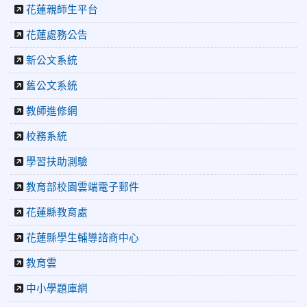
2026-04-30
花蓮親師生平台
讓愛閃閃發光！中正國小「小老闆大市集」愛心
捐助光復國小
花蓮處務公告
2026-07-22
花蓮新聞網：花蓮市中正國小跆拳道隊捷報連
連 三大賽事勇奪20金12銀6銅 展現深厚培訓實力
新公文系統
2026-07-22
更生新聞網：中正國小跆拳道隊金光閃閃全國少
年盃勇奪3金4銀、市長盃橫掃13金
舊公文系統
2026-07-08
教育廣播電台：沉浸式體驗 花蓮中正國小培養學
教師進修網
生國際視野
2026-06-16
花蓮新聞網：【中正國小70週年校慶系列活動
校務系統
「游藝飛揚」晚會登場】 師生家長齊聚一堂 共譜「時光樂
章．經典再現」
學習扶助測驗
2026-06-16
更生新聞網：中正國小創校70週年「游藝飛揚」
教育部校園雲端電子郵件
才藝晚會登場
2026-06-10
教育廣播電台：揮別童年迎向青春 中正國小畢業
花蓮縣教育處
師生自製畢業歌曲
花蓮縣學生輔導諮商中心
2026-06-10
教育廣播電台：尋覓歷史記憶 花蓮中正國小社團
體驗闖關探索歷史
教育雲
2026-04-30
讓愛閃閃發光！中正國小「小老闆大市集」愛心
捐助光復國小
中小學題庫網