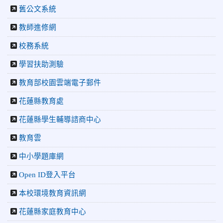
2026-07-22
花蓮新聞網：花蓮市中正國小跆拳道隊捷報連
舊公文系統
連 三大賽事勇奪20金12銀6銅 展現深厚培訓實力
教師進修網
2026-07-22
更生新聞網：中正國小跆拳道隊金光閃閃全國少
年盃勇奪3金4銀、市長盃橫掃13金
校務系統
2026-07-08
教育廣播電台：沉浸式體驗 花蓮中正國小培養學
生國際視野
學習扶助測驗
2026-06-16
花蓮新聞網：【中正國小70週年校慶系列活動
教育部校園雲端電子郵件
「游藝飛揚」晚會登場】 師生家長齊聚一堂 共譜「時光樂
章．經典再現」
花蓮縣教育處
2026-06-16
更生新聞網：中正國小創校70週年「游藝飛揚」
才藝晚會登場
花蓮縣學生輔導諮商中心
2026-06-10
教育廣播電台：揮別童年迎向青春 中正國小畢業
教育雲
師生自製畢業歌曲
2026-06-10
教育廣播電台：尋覓歷史記憶 花蓮中正國小社團
中小學題庫網
體驗闖關探索歷史
2026-04-30
讓愛閃閃發光！中正國小「小老闆大市集」愛心
Open ID登入平台
捐助光復國小
本校環境教育資訊網
花蓮縣家庭教育中心