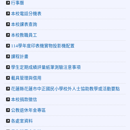
2026-06-09
賀 本校游泳隊參加115年花蓮縣縣長盃分
榮譽
行事曆
齡游泳錦標賽榮獲佳績！
本校電話分機表
2026-06-02
賀 本校跆拳道隊參加 115年花蓮縣「縣
榮譽
本校課表查詢
長盃」跆拳道錦標賽暨全國少年盃花蓮縣代表隊選拔賽 榮獲
佳績！
本校教職員工
2026-05-03
賀! 本校參加全縣低年級英語口說比賽-
榮譽
114學年度印表機實物投影機配置
Show and Tell榮獲佳績
2026-04-30
國稅局「114年度綜合所得稅結算申報」宣導內
課程計畫
容
學生定期成績評量紙筆測驗注意事項
2026-04-27
賀 本校籃球隊參加115年花蓮縣縣長盃籃
榮譽
球錦標賽 榮獲亞軍！
載具管理與借用
2026-04-09
賀! 本校中正國小115年度(1~3年級)健康
公告
花蓮縣花蓮市中正國民小學校外人士協助教學或活動要點
促進繪畫比賽優勝名單
本校捐款徵信
2026-04-08
115年PaGamO寒假作業獲獎名單
榮譽
公教退休年金專區
2026-07-23
115年度花蓮縣第七屆太平洋盃X華紙公
榮譽
各處室資料
益盃PTWA全國自走車競賽AI素養競賽榮獲銅牌