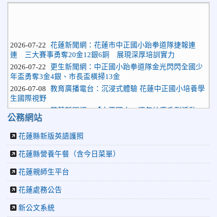
2026-07-22
花蓮新聞網：花蓮市中正國小跆拳道隊捷報連
連 三大賽事勇奪20金12銀6銅 展現深厚培訓實力
2026-07-22
更生新聞網：中正國小跆拳道隊金光閃閃全國少
年盃勇奪3金4銀、市長盃橫掃13金
2026-07-08
教育廣播電台：沉浸式體驗 花蓮中正國小培養學
生國際視野
2026-06-16
花蓮新聞網：【中正國小70週年校慶系列活動
「游藝飛揚」晚會登場】 師生家長齊聚一堂 共譜「時光樂
公務網站
章．經典再現」
花蓮縣新版英語護照
2026-06-16
更生新聞網：中正國小創校70週年「游藝飛揚」
才藝晚會登場
花蓮縣營養午餐（含今日菜單）
2026-06-10
教育廣播電台：揮別童年迎向青春 中正國小畢業
師生自製畢業歌曲
花蓮親師生平台
2026-06-10
教育廣播電台：尋覓歷史記憶 花蓮中正國小社團
花蓮處務公告
體驗闖關探索歷史
2026-04-30
讓愛閃閃發光！中正國小「小老闆大市集」愛心
新公文系統
捐助光復國小