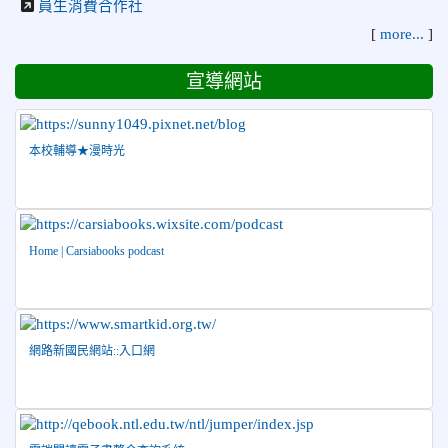
2026-07-21
賀 本校游泳隊參加 2026全國青少年游泳
榮譽
員生消費合作社
錦標賽 榮獲佳績！
[
more...
]
2026-07-08
賀 本校跆拳道隊參加115年第十八屆全國
榮譽
宣導網站
跆拳道品勢錦標賽 榮獲佳績！
2026-06-30
檢送「花蓮縣115學年度推動國民中學充實校安
人力聯合甄選簡章」1份，敬請協助公告周知，請查照。
本校輔導★漫時光
2026-06-29
賀 本校跆拳道隊參加115年花蓮市「市長
榮譽
盃」跆拳道錦標賽 榮獲佳績！
2026-06-16
賀 本校跆拳道隊參加115年第三十三屆全
榮譽
國少年跆拳道錦標賽 榮獲佳績！
Home | Carsiabooks podcast
2026-06-10
恭喜本校參加「115年花蓮市語文競
榮譽
賽」，成績優異
2026-06-09
賀 本校籃球隊參加 2026花蓮縣第46屆假
榮譽
網路新國民網站::入口網
日盃籃球賽 榮獲季軍！
2026-06-09
賀 本校游泳隊參加115年花蓮縣縣長盃分
榮譽
齡游泳錦標賽榮獲佳績！
2026-06-02
賀 本校跆拳道隊參加 115年花蓮縣「縣
榮譽