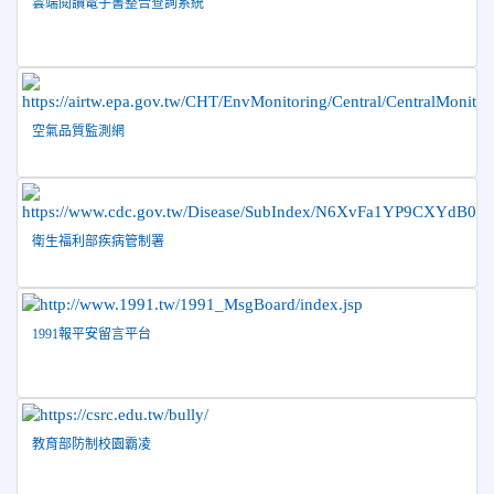
雲端閱讀電子書整合查詢系統
長盃」跆拳道錦標賽暨全國少年盃花蓮縣代表隊選拔賽 榮獲
佳績！
2026-05-03
賀! 本校參加全縣低年級英語口說比賽-
榮譽
Show and Tell榮獲佳績
空氣品質監測網
2026-04-30
國稅局「114年度綜合所得稅結算申報」宣導內
容
2026-04-27
賀 本校籃球隊參加115年花蓮縣縣長盃籃
榮譽
球錦標賽 榮獲亞軍！
衛生福利部疾病管制署
2026-04-09
賀! 本校中正國小115年度(1~3年級)健康
公告
促進繪畫比賽優勝名單
2026-04-08
115年PaGamO寒假作業獲獎名單
榮譽
1991報平安留言平台
教育部防制校園霸凌