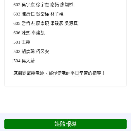
602 吳宇宸 徐宇杰 謝拓 廖翊榤
603 陳禹仁 吳岱樺 林子硯
605 游哲杰 廖崇硯 梁駿彥 吳源真
606 陳熙 卓建凱
501 王翔
502 胡宸琋 栢昱安
504 吳大蔚
感謝劉叡翔老師、鄭伃倢老師平日辛苦的指導！
媒體報導