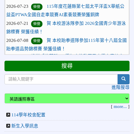
2026-07-23
115年度花蓮縣第七屆太平洋盃X華紙公
榮譽
益盃PTWA全國自走車競賽AI素養競賽榮獲銅牌
2026-07-21
賀 本校游泳隊參加 2026全國青少年游泳
榮譽
錦標賽 榮獲佳績！
2026-07-08
賀 本校跆拳道隊參加115年第十八屆全國
榮譽
跆拳道品勢錦標賽 榮獲佳績！
2026-06-30
檢送「花蓮縣115學年度推動國民中學充實校安
人力聯合甄選簡章」1份，敬請協助公告周知，請查照。
搜尋
2026-06-29
賀 本校跆拳道隊參加115年花蓮市「市長
榮譽
盃」跆拳道錦標賽 榮獲佳績！
sear
2026-06-16
賀 本校跆拳道隊參加115年第三十三屆全
榮譽
進階搜尋
國少年跆拳道錦標賽 榮獲佳績！
2026-06-10
恭喜本校參加「115年花蓮市語文競
榮譽
[
more...
]
賽」，成績優異
114學年校舍配置
2026-06-09
賀 本校籃球隊參加 2026花蓮縣第46屆假
榮譽
新生入學訊息
日盃籃球賽 榮獲季軍！