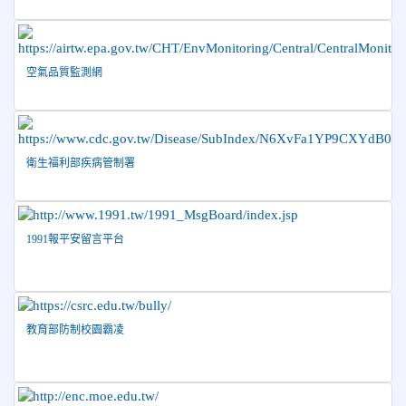
2026-05-03
賀! 本校參加全縣低年級英語口說比賽-
榮譽
Show and Tell榮獲佳績
2026-04-30
國稅局「114年度綜合所得稅結算申報」宣導內
空氣品質監測網
容
2026-04-27
賀 本校籃球隊參加115年花蓮縣縣長盃籃
榮譽
球錦標賽 榮獲亞軍！
衛生福利部疾病管制署
2026-04-09
賀! 本校中正國小115年度(1~3年級)健康
公告
促進繪畫比賽優勝名單
2026-04-08
115年PaGamO寒假作業獲獎名單
榮譽
1991報平安留言平台
教育部防制校園霸凌