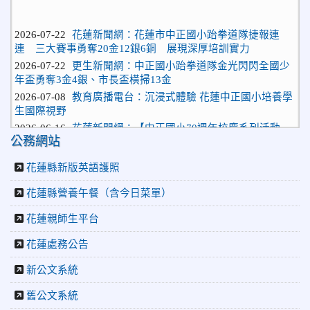
2026-07-22
花蓮新聞網：花蓮市中正國小跆拳道隊捷報連
連 三大賽事勇奪20金12銀6銅 展現深厚培訓實力
2026-07-22
更生新聞網：中正國小跆拳道隊金光閃閃全國少
年盃勇奪3金4銀、市長盃橫掃13金
2026-07-08
教育廣播電台：沉浸式體驗 花蓮中正國小培養學
生國際視野
2026-06-16
花蓮新聞網：【中正國小70週年校慶系列活動
「游藝飛揚」晚會登場】 師生家長齊聚一堂 共譜「時光樂
公務網站
章．經典再現」
2026-06-16
更生新聞網：中正國小創校70週年「游藝飛揚」
花蓮縣新版英語護照
才藝晚會登場
花蓮縣營養午餐（含今日菜單）
2026-06-10
教育廣播電台：揮別童年迎向青春 中正國小畢業
師生自製畢業歌曲
花蓮親師生平台
2026-06-10
教育廣播電台：尋覓歷史記憶 花蓮中正國小社團
體驗闖關探索歷史
花蓮處務公告
2026-04-30
讓愛閃閃發光！中正國小「小老闆大市集」愛心
捐助光復國小
新公文系統
2026-07-22
花蓮新聞網：花蓮市中正國小跆拳道隊捷報連
舊公文系統
連 三大賽事勇奪20金12銀6銅 展現深厚培訓實力