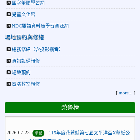
國字筆順學習網
兒童文化館
NDC雙語資料庫學習資源網
場地預約與修繕
總務修繕（含投影擴音）
資訊設備報修
場地預約
電腦教室報修
[
more...
]
榮譽榜
2026-07-23
115年度花蓮縣第七屆太平洋盃X華紙公
榮譽
益盃PTWA全國自走車競賽AI素養競賽榮獲銅牌