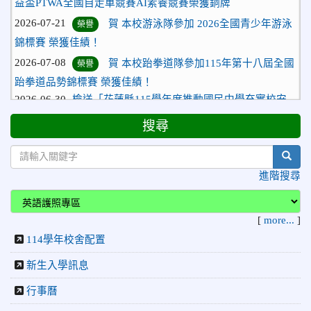
2026-07-21
賀 本校游泳隊參加 2026全國青少年游泳
榮譽
錦標賽 榮獲佳績！
2026-07-08
賀 本校跆拳道隊參加115年第十八屆全國
榮譽
跆拳道品勢錦標賽 榮獲佳績！
2026-06-30
檢送「花蓮縣115學年度推動國民中學充實校安
人力聯合甄選簡章」1份，敬請協助公告周知，請查照。
2026-06-29
賀 本校跆拳道隊參加115年花蓮市「市長
榮譽
搜尋
盃」跆拳道錦標賽 榮獲佳績！
sear
2026-06-16
賀 本校跆拳道隊參加115年第三十三屆全
榮譽
進階搜尋
國少年跆拳道錦標賽 榮獲佳績！
2026-06-10
恭喜本校參加「115年花蓮市語文競
榮譽
賽」，成績優異
[
more...
]
2026-06-09
賀 本校籃球隊參加 2026花蓮縣第46屆假
114學年校舍配置
榮譽
日盃籃球賽 榮獲季軍！
新生入學訊息
2026-06-09
賀 本校游泳隊參加115年花蓮縣縣長盃分
榮譽
行事曆
齡游泳錦標賽榮獲佳績！