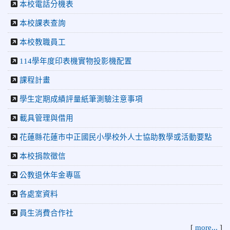
本校電話分機表
2026-06-02
賀 本校跆拳道隊參加 115年花蓮縣「縣
榮譽
長盃」跆拳道錦標賽暨全國少年盃花蓮縣代表隊選拔賽 榮獲
本校課表查詢
佳績！
本校教職員工
2026-05-03
賀! 本校參加全縣低年級英語口說比賽-
榮譽
Show and Tell榮獲佳績
114學年度印表機實物投影機配置
2026-04-30
國稅局「114年度綜合所得稅結算申報」宣導內
課程計畫
容
2026-04-27
賀 本校籃球隊參加115年花蓮縣縣長盃籃
榮譽
學生定期成績評量紙筆測驗注意事項
球錦標賽 榮獲亞軍！
載具管理與借用
2026-04-09
賀! 本校中正國小115年度(1~3年級)健康
公告
花蓮縣花蓮市中正國民小學校外人士協助教學或活動要點
促進繪畫比賽優勝名單
2026-04-08
115年PaGamO寒假作業獲獎名單
本校捐款徵信
榮譽
2026-07-23
115年度花蓮縣第七屆太平洋盃X華紙公
公教退休年金專區
榮譽
益盃PTWA全國自走車競賽AI素養競賽榮獲銅牌
各處室資料
2026-07-21
賀 本校游泳隊參加 2026全國青少年游泳
榮譽
員生消費合作社
錦標賽 榮獲佳績！
[
more...
]