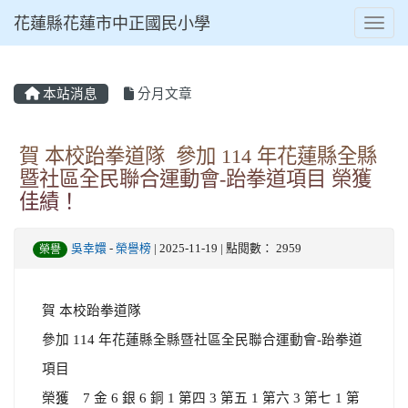
花蓮縣花蓮市中正國民小學
Toggl
本站消息
分月文章
⏸
賀 本校跆拳道隊 參加 114 年花蓮縣全縣
暨社區全民聯合運動會-跆拳道項目 榮獲
佳績！
吳幸嬛
-
榮譽榜
| 2025-11-19 | 點閱數： 2959
榮譽
賀 本校跆拳道隊
參加 114 年花蓮縣全縣暨社區全民聯合運動會-跆拳道
項目
榮獲 7 金 6 銀 6 銅 1 第四 3 第五 1 第六 3 第七 1 第