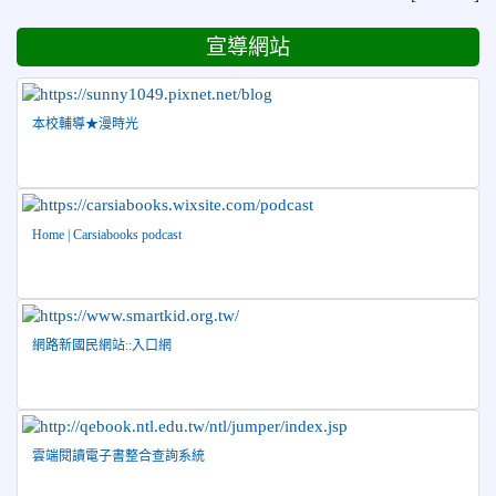
2026-07-08
賀 本校跆拳道隊參加115年第十八屆全國
榮譽
跆拳道品勢錦標賽 榮獲佳績！
宣導網站
2026-06-30
檢送「花蓮縣115學年度推動國民中學充實校安
人力聯合甄選簡章」1份，敬請協助公告周知，請查照。
2026-06-29
賀 本校跆拳道隊參加115年花蓮市「市長
榮譽
本校輔導★漫時光
盃」跆拳道錦標賽 榮獲佳績！
2026-06-16
賀 本校跆拳道隊參加115年第三十三屆全
榮譽
國少年跆拳道錦標賽 榮獲佳績！
Home | Carsiabooks podcast
2026-06-10
恭喜本校參加「115年花蓮市語文競
榮譽
賽」，成績優異
2026-06-09
賀 本校籃球隊參加 2026花蓮縣第46屆假
榮譽
日盃籃球賽 榮獲季軍！
網路新國民網站::入口網
2026-06-09
賀 本校游泳隊參加115年花蓮縣縣長盃分
榮譽
齡游泳錦標賽榮獲佳績！
2026-06-02
賀 本校跆拳道隊參加 115年花蓮縣「縣
榮譽
雲端閱讀電子書整合查詢系統
長盃」跆拳道錦標賽暨全國少年盃花蓮縣代表隊選拔賽 榮獲
佳績！