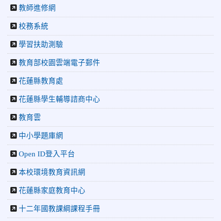
2026-07-22
更生新聞網：中正國小跆拳道隊金光閃閃全國少
教師進修網
年盃勇奪3金4銀、市長盃橫掃13金
校務系統
2026-07-08
教育廣播電台：沉浸式體驗 花蓮中正國小培養學
生國際視野
學習扶助測驗
2026-06-16
花蓮新聞網：【中正國小70週年校慶系列活動
「游藝飛揚」晚會登場】 師生家長齊聚一堂 共譜「時光樂
教育部校園雲端電子郵件
章．經典再現」
花蓮縣教育處
2026-06-16
更生新聞網：中正國小創校70週年「游藝飛揚」
才藝晚會登場
花蓮縣學生輔導諮商中心
2026-06-10
教育廣播電台：揮別童年迎向青春 中正國小畢業
師生自製畢業歌曲
教育雲
2026-06-10
教育廣播電台：尋覓歷史記憶 花蓮中正國小社團
中小學題庫網
體驗闖關探索歷史
2026-04-30
讓愛閃閃發光！中正國小「小老闆大市集」愛心
Open ID登入平台
捐助光復國小
本校環境教育資訊網
花蓮縣家庭教育中心
十二年國教課綱課程手冊