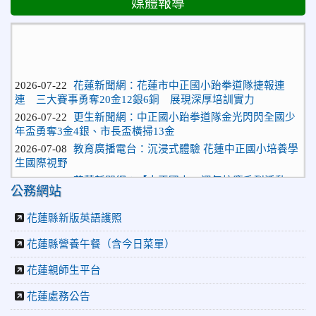
媒體報導
2026-07-22
花蓮新聞網：花蓮市中正國小跆拳道隊捷報連
連 三大賽事勇奪20金12銀6銅 展現深厚培訓實力
2026-07-22
更生新聞網：中正國小跆拳道隊金光閃閃全國少
年盃勇奪3金4銀、市長盃橫掃13金
2026-07-08
教育廣播電台：沉浸式體驗 花蓮中正國小培養學
生國際視野
2026-06-16
花蓮新聞網：【中正國小70週年校慶系列活動
「游藝飛揚」晚會登場】 師生家長齊聚一堂 共譜「時光樂
公務網站
章．經典再現」
花蓮縣新版英語護照
2026-06-16
更生新聞網：中正國小創校70週年「游藝飛揚」
才藝晚會登場
花蓮縣營養午餐（含今日菜單）
2026-06-10
教育廣播電台：揮別童年迎向青春 中正國小畢業
師生自製畢業歌曲
花蓮親師生平台
2026-06-10
教育廣播電台：尋覓歷史記憶 花蓮中正國小社團
花蓮處務公告
體驗闖關探索歷史
2026-04-30
讓愛閃閃發光！中正國小「小老闆大市集」愛心