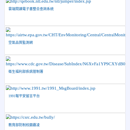
2026-06-02
賀 本校跆拳道隊參加 115年花蓮縣「縣
榮譽
雲端閱讀電子書整合查詢系統
長盃」跆拳道錦標賽暨全國少年盃花蓮縣代表隊選拔賽 榮獲
佳績！
2026-05-03
賀! 本校參加全縣低年級英語口說比賽-
榮譽
Show and Tell榮獲佳績
空氣品質監測網
2026-04-30
國稅局「114年度綜合所得稅結算申報」宣導內
容
2026-04-27
賀 本校籃球隊參加115年花蓮縣縣長盃籃
榮譽
球錦標賽 榮獲亞軍！
衛生福利部疾病管制署
2026-04-09
賀! 本校中正國小115年度(1~3年級)健康
公告
促進繪畫比賽優勝名單
2026-04-08
115年PaGamO寒假作業獲獎名單
榮譽
1991報平安留言平台
教育部防制校園霸凌