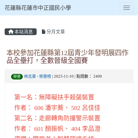
花蓮縣花蓮市中正國民小學
Toggl
本站消息
分月文章
⏸
本校參加花蓮縣第12屆青少年發明展四作
品全壘打，全數晉級全國賽
林志豪
-
榮譽榜
| 2025-11-10 | 點閱數： 2400
榮譽
第一名：無障礙扶手殺菌裝置
作者： 606 潘宇蕎、 502 呂佳佳
第二名：走廊轉角防撞警示裝置
作者： 601 顏振帆、 404 李品澄