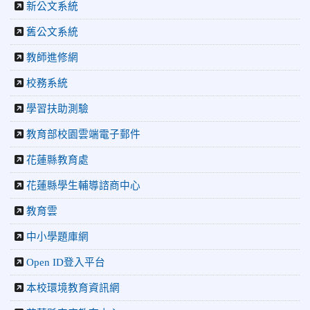
新公文系統
捐助光復國小
2026-07-22
花蓮新聞網：花蓮市中正國小跆拳道隊捷報連
舊公文系統
連 三大賽事勇奪20金12銀6銅 展現深厚培訓實力
教師進修網
2026-07-22
更生新聞網：中正國小跆拳道隊金光閃閃全國少
年盃勇奪3金4銀、市長盃橫掃13金
校務系統
2026-07-08
教育廣播電台：沉浸式體驗 花蓮中正國小培養學
生國際視野
學習扶助測驗
2026-06-16
花蓮新聞網：【中正國小70週年校慶系列活動
教育部校園雲端電子郵件
「游藝飛揚」晚會登場】 師生家長齊聚一堂 共譜「時光樂
章．經典再現」
花蓮縣教育處
2026-06-16
更生新聞網：中正國小創校70週年「游藝飛揚」
才藝晚會登場
花蓮縣學生輔導諮商中心
2026-06-10
教育廣播電台：揮別童年迎向青春 中正國小畢業
教育雲
師生自製畢業歌曲
2026-06-10
教育廣播電台：尋覓歷史記憶 花蓮中正國小社團
中小學題庫網
體驗闖關探索歷史
2026-04-30
讓愛閃閃發光！中正國小「小老闆大市集」愛心
Open ID登入平台
捐助光復國小
本校環境教育資訊網