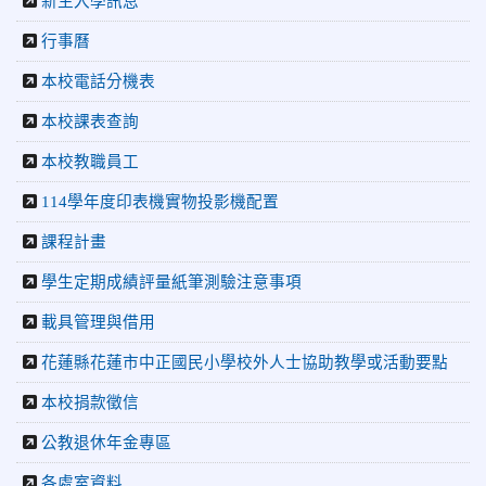
新生入學訊息
日盃籃球賽 榮獲季軍！
2026-06-09
賀 本校游泳隊參加115年花蓮縣縣長盃分
榮譽
行事曆
齡游泳錦標賽榮獲佳績！
本校電話分機表
2026-06-02
賀 本校跆拳道隊參加 115年花蓮縣「縣
榮譽
本校課表查詢
長盃」跆拳道錦標賽暨全國少年盃花蓮縣代表隊選拔賽 榮獲
佳績！
本校教職員工
2026-05-03
賀! 本校參加全縣低年級英語口說比賽-
榮譽
114學年度印表機實物投影機配置
Show and Tell榮獲佳績
2026-04-30
國稅局「114年度綜合所得稅結算申報」宣導內
課程計畫
容
學生定期成績評量紙筆測驗注意事項
2026-04-27
賀 本校籃球隊參加115年花蓮縣縣長盃籃
榮譽
球錦標賽 榮獲亞軍！
載具管理與借用
2026-04-09
賀! 本校中正國小115年度(1~3年級)健康
公告
花蓮縣花蓮市中正國民小學校外人士協助教學或活動要點
促進繪畫比賽優勝名單
本校捐款徵信
2026-04-08
115年PaGamO寒假作業獲獎名單
榮譽
公教退休年金專區
2026-07-23
115年度花蓮縣第七屆太平洋盃X華紙公
榮譽
各處室資料
益盃PTWA全國自走車競賽AI素養競賽榮獲銅牌