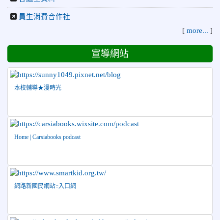
2026-07-21
賀 本校游泳隊參加 2026全國青少年游泳
榮譽
員生消費合作社
錦標賽 榮獲佳績！
[
more...
]
2026-07-08
賀 本校跆拳道隊參加115年第十八屆全國
榮譽
宣導網站
跆拳道品勢錦標賽 榮獲佳績！
2026-06-30
檢送「花蓮縣115學年度推動國民中學充實校安
人力聯合甄選簡章」1份，敬請協助公告周知，請查照。
本校輔導★漫時光
2026-06-29
賀 本校跆拳道隊參加115年花蓮市「市長
榮譽
盃」跆拳道錦標賽 榮獲佳績！
2026-06-16
賀 本校跆拳道隊參加115年第三十三屆全
榮譽
國少年跆拳道錦標賽 榮獲佳績！
Home | Carsiabooks podcast
2026-06-10
恭喜本校參加「115年花蓮市語文競
榮譽
賽」，成績優異
2026-06-09
賀 本校籃球隊參加 2026花蓮縣第46屆假
榮譽
網路新國民網站::入口網
日盃籃球賽 榮獲季軍！
2026-06-09
賀 本校游泳隊參加115年花蓮縣縣長盃分
榮譽
齡游泳錦標賽榮獲佳績！