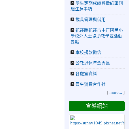
學生定期成績評量紙筆測
校籃球隊參加 2026花蓮縣
驗注意事項
第46屆假日盃籃球賽 榮獲
季軍！
載具管理與借用
2026-06-09
賀 本
榮譽
花蓮縣花蓮市中正國民小
校游泳隊參加115年花蓮縣
學校外人士協助教學或活動
縣長盃分齡游泳錦標賽榮獲
要點
佳績！
本校捐款徵信
2026-06-02
賀 本
榮譽
校跆拳道隊參加 115年花蓮
公教退休年金專區
縣「縣長盃」跆拳道錦標賽
各處室資料
暨全國少年盃花蓮縣代表隊
選拔賽 榮獲佳績！
員生消費合作社
2026-05-03
賀! 本
榮譽
[
more...
]
校參加全縣低年級英語口說
比賽-Show and Tell榮獲佳
宣導網站
績
2026-04-30
國稅局「114年
度綜合所得稅結算申報」宣
導內容