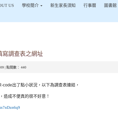
得佈景設定
OUT US
學校簡介
新生家長須知
行事曆
圖書館
到填寫調查表之網址
5-09 | 點閱數： 440
R-code
出了點小狀況，以下為調查表連結，
，造成不便真的很不好意！
Yin7nDzn6q9