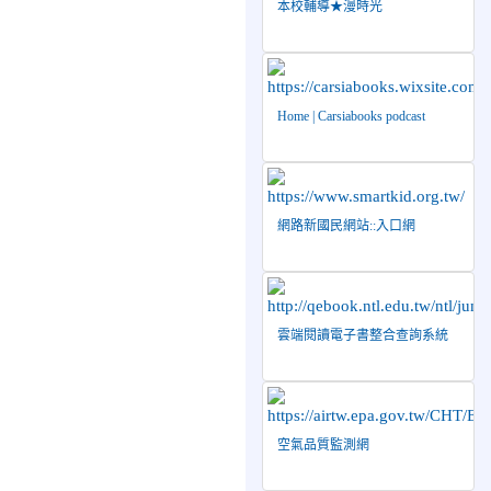
本校輔導★漫時光
2026-04-27
賀 本
榮譽
校籃球隊參加115年花蓮縣
縣長盃籃球錦標賽 榮獲亞
軍！
Home | Carsiabooks podcast
2026-04-09
賀! 本
公告
校中正國小115年度(1~3年
級)健康促進繪畫比賽優勝
名單
網路新國民網站::入口網
2026-04-08
115年
榮譽
PaGamO寒假作業獲獎名單
2026-07-23
115年
榮譽
度花蓮縣第七屆太平洋盃X
雲端閱讀電子書整合查詢系統
華紙公益盃PTWA全國自走
車競賽AI素養競賽榮獲銅
牌
2026-07-21
賀 本
榮譽
空氣品質監測網
校游泳隊參加 2026全國青
少年游泳錦標賽 榮獲佳