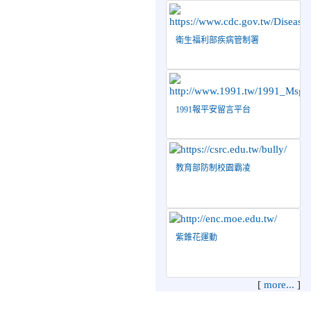
績！
2026-07-08
賀 本
榮譽
衛生福利部疾病管制署
校跆拳道隊參加115年第十
八屆全國跆拳道品勢錦標賽
榮獲佳績！
2026-06-30
檢送「花蓮縣
115學年度推動國民中學充
1991報平安留言平台
實校安人力聯合甄選簡章」
1份，敬請協助公告周知，
請查照。
2026-06-29
賀 本
榮譽
教育部防制校園霸凌
校跆拳道隊參加115年花蓮
市「市長盃」跆拳道錦標賽
榮獲佳績！
2026-06-16
賀 本
榮譽
紫錐花運動
校跆拳道隊參加115年第三
十三屆全國少年跆拳道錦標
賽 榮獲佳績！
[
more...
]
2026-06-10
恭喜本
榮譽