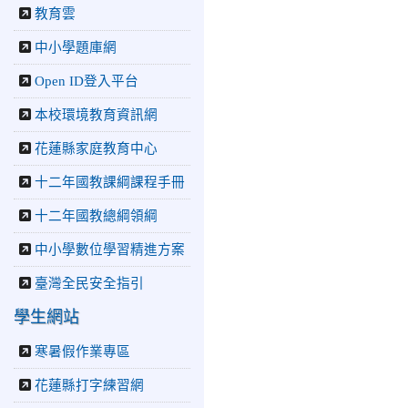
2026-07-22
花蓮新聞網：
教育雲
花蓮市中正國小跆拳道隊捷
報連連 三大賽事勇奪20金
中小學題庫網
12銀6銅 展現深厚培訓實
Open ID登入平台
力
2026-07-22
更生新聞網：
本校環境教育資訊網
中正國小跆拳道隊金光閃閃
全國少年盃勇奪3金4銀、市
花蓮縣家庭教育中心
長盃橫掃13金
2026-07-08
教育廣播電
十二年國教課綱課程手冊
台：沉浸式體驗 花蓮中正
十二年國教總綱領綱
國小培養學生國際視野
2026-06-16
花蓮新聞網：
中小學數位學習精進方案
【中正國小70週年校慶系列
活動 「游藝飛揚」晚會登
臺灣全民安全指引
場】 師生家長齊聚一堂 共
譜「時光樂章．經典再
學生網站
現」
寒暑假作業專區
2026-06-16
更生新聞網：
中正國小創校70週年「游藝
花蓮縣打字練習網
飛揚」才藝晚會登場