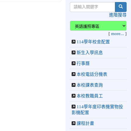
八屆全國跆拳道品勢錦標賽
sear
榮獲佳績！
進階搜尋
2026-06-30
檢送「花蓮縣
115學年度推動國民中學充
實校安人力聯合甄選簡章」
[
more...
]
1份，敬請協助公告周知，
114學年校舍配置
請查照。
2026-06-29
賀 本
榮譽
新生入學訊息
校跆拳道隊參加115年花蓮
行事曆
市「市長盃」跆拳道錦標賽
榮獲佳績！
本校電話分機表
2026-06-16
賀 本
榮譽
本校課表查詢
校跆拳道隊參加115年第三
十三屆全國少年跆拳道錦標
本校教職員工
賽 榮獲佳績！
114學年度印表機實物投
2026-06-10
恭喜本
榮譽
影機配置
校參加「115年花蓮市語文
競賽」，成績優異
課程計畫
2026-06-09
賀 本
榮譽