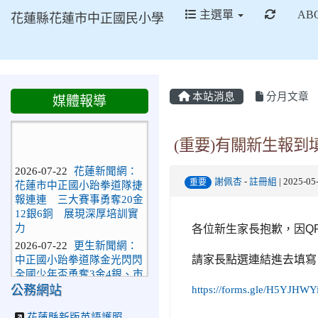
重新取
主選單
AB
花蓮縣花蓮市中正國民小學
本站消息
分月文章
媒體報導
(重要)有關新生報
2026-07-22
花蓮新聞網：
花蓮市中正國小跆拳道隊捷
謝佩杏
-
註冊組
| 2025-0
重要
報連連 三大賽事勇奪20金
12銀6銅 展現深厚培訓實
力
各位新生家長抱歉，因
Q
2026-07-22
更生新聞網：
中正國小跆拳道隊金光閃閃
請家長點選連結進去填寫
全國少年盃勇奪3金4銀、市
長盃橫掃13金
公務網站
https://forms.gle/H5YJHW
2026-07-08
教育廣播電
台：沉浸式體驗 花蓮中正
花蓮縣新版英語護照