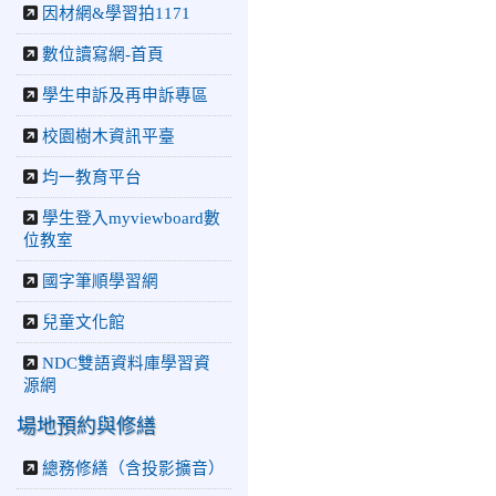
2026-06-10
教育廣播電
因材網&學習拍1171
台：揮別童年迎向青春 中
正國小畢業師生自製畢業歌
數位讀寫網-首頁
曲
學生申訴及再申訴專區
2026-06-10
教育廣播電
台：尋覓歷史記憶 花蓮中
校園樹木資訊平臺
正國小社團體驗闖關探索歷
史
均一教育平台
2026-04-30
讓愛閃閃發
光！中正國小「小老闆大市
學生登入myviewboard數
集」愛心捐助光復國小
位教室
國字筆順學習網
兒童文化館
NDC雙語資料庫學習資
源網
場地預約與修繕
總務修繕（含投影擴音）