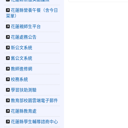
國小培養學生國際視野
2026-06-16
花蓮新聞網：
花蓮縣營養午餐（含今日
【中正國小70週年校慶系列
菜單）
活動 「游藝飛揚」晚會登
場】 師生家長齊聚一堂 共
花蓮親師生平台
譜「時光樂章．經典再
花蓮處務公告
現」
2026-06-16
更生新聞網：
新公文系統
中正國小創校70週年「游藝
飛揚」才藝晚會登場
舊公文系統
2026-06-10
教育廣播電
教師進修網
台：揮別童年迎向青春 中
正國小畢業師生自製畢業歌
校務系統
曲
2026-06-10
教育廣播電
學習扶助測驗
台：尋覓歷史記憶 花蓮中
正國小社團體驗闖關探索歷
教育部校園雲端電子郵件
史
花蓮縣教育處
2026-04-30
讓愛閃閃發
光！中正國小「小老闆大市
花蓮縣學生輔導諮商中心
集」愛心捐助光復國小