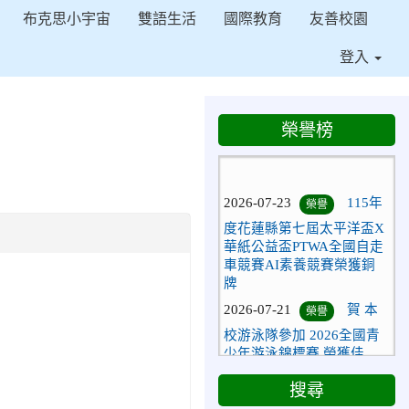
布克思小宇宙
雙語生活
國際教育
友善校園
登入
榮譽榜
⏸
2026-07-23
115年
榮譽
度花蓮縣第七屆太平洋盃X
華紙公益盃PTWA全國自走
車競賽AI素養競賽榮獲銅
牌
2026-07-21
賀 本
榮譽
校游泳隊參加 2026全國青
少年游泳錦標賽 榮獲佳
績！
2026-07-08
賀 本
榮譽
搜尋
校跆拳道隊參加115年第十