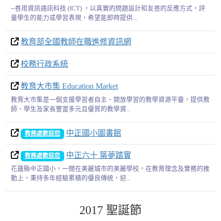
--善用資訊通訊科技 (ICT) ，以真實的問題設計和友善的反應方式，評
量學生的能力或學習表現，希望能即時提供...
教育部全國教師在職進修資訊網
校務行政系統
教育大市集 Education Market
教育大市集是一個支援學習者自主、開放學習的教學資源平臺，提供教
師、學生及家長豐富多元且優質的教學資...
中正國小圖書館
教務處歡迎您
中正六十 築夢踏實
教務處歡迎您
花蓮縣中正國小，一間在美麗城市的美麗學校，在教育理念及實務的推
動上，秉持多年經驗累積的優良傳統，迎...
2017 聖誕節
0
0
0
0
0
0
0
0
0