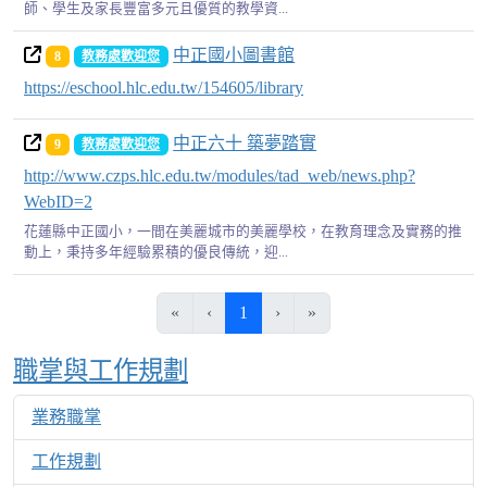
師、學生及家長豐富多元且優質的教學資...
中正國小圖書館
8
教務處歡迎您
https://eschool.hlc.edu.tw/154605/library
中正六十 築夢踏實
9
教務處歡迎您
http://www.czps.hlc.edu.tw/modules/tad_web/news.php?
WebID=2
花蓮縣中正國小，一間在美麗城市的美麗學校，在教育理念及實務的推
動上，秉持多年經驗累積的優良傳統，迎...
(目前頁次)
«
‹
1
›
»
Over View
職掌與工作規劃
業務職掌
工作規劃