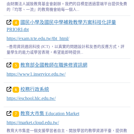
由財團法人誠致教育基金會創辦。我們的目標是透過雲端平台提供免費
的『均等、一流』的教育機會給每一個人...
國民小學及國民中學補救教學方案科技化評量
4
PRIORI-tbt
https://exam.tcte.edu.tw/tbt_html/
--善用資訊通訊科技 (ICT) ，以真實的問題設計和友善的反應方式，評
量學生的能力或學習表現，希望能即時提供...
教育部全國教師在職進修資訊網
5
https://www1.inservice.edu.tw/
校務行政系統
6
https://eschool.hlc.edu.tw/
教育大市集 Education Market
7
https://market.cloud.edu.tw/
教育大市集是一個支援學習者自主、開放學習的教學資源平臺，提供教