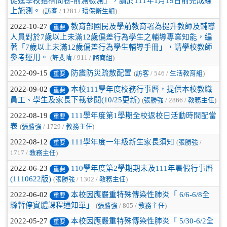
促進學校指標問卷-前測檢測」，請於111年1月19日前完成線
上施測。
(
訪客
/ 1281 /
環保衛生組
)
2022-10-27
教育部國民及學前教育署為提升教師及輔導
重要
人員對於7歲以上未滿12歲偏差行為學生之輔導專業知能，編
著「7歲以上未滿12歲偏差行為學生輔導手冊」，請學校教師
參考運用。
(
許斐晴
/ 911 /
諮商組
)
2022-09-15
防震防災疏散配置
(
訪客
/ 546 /
生活教育組
)
重要
2022-09-02
本校111學年度校務行事曆，提供本校教職
重要
員工、學生及家長下載參閱(10/25更新)
(
張勝強
/ 2866 /
教務主任
)
2022-08-19
111學年度第1學期全校返校日活動時間配當
重要
表
(
張勝強
/ 1729 /
教務主任
)
2022-08-12
111學年度一年級新生家長須知
(
張勝強
/
重要
1717 /
教務主任
)
2022-06-23
110學年度第2學期期末及111年暑假行事曆
重要
(1110622版)
(
張勝強
/ 1302 /
教務主任
)
2022-06-02
本校因應嚴重特殊傳染性肺炎「 6/6-6/8全
重要
縣暫停實體課程通知單」
(
張勝強
/ 805 /
教務主任
)
2022-05-27
本校因應嚴重特殊傳染性肺炎「 5/30-6/2全
重要