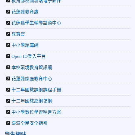
教育部校園雲端電子郵件
2026-03-30
更生日報：人機共創「校訂課程」中正國小啟動
AI 教學新紀元
花蓮縣教育處
2026-03-21
教育廣播電台：跟著文化去旅行 花蓮中正國小與
菲律賓友校交流
花蓮縣學生輔導諮商中心
2026-03-19
花蓮新聞網:中正國小游泳隊勇奪26金 市長盃分
教育雲
齡游泳錦標賽再創佳績
中小學題庫網
Open ID登入平台
本校環境教育資訊網
花蓮縣家庭教育中心
十二年國教課綱課程手冊
十二年國教總綱領綱
中小學數位學習精進方案
臺灣全民安全指引
學生網站