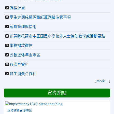
2026-02-23
賀 本校田徑隊參加 115 年花蓮縣縣長盃
榮譽
課程計畫
中小學聯運暨全中運及ICG縣代表隊田徑選拔賽 榮獲佳績！
2026-02-11
本校學生參加花蓮縣慶祝115年元宵節花
榮譽
學生定期成績評量紙筆測驗注意事項
燈比賽得獎名單
載具管理與借用
2026-02-11
115年「傑出代理教師遴選及表揚」初審與推薦
事宜,請符合推薦資格並有意參加遴選之教育同仁,於115年3月
花蓮縣花蓮市中正國民小學校外人士協助教學或活動要點
9日(一)前填具推薦表並檢附相關事證1式12份送人事室辦
理。
本校捐款徵信
2026-01-31
本校參加114學年度Scratch貓咪盃競賽縣
榮譽
公教退休年金專區
內選拔系列賽－複賽成績優異
各處室資料
2026-04-07
賀 本校跆拳道隊參加115年臺北市青年盃
榮譽
員生消費合作社
暨全國跆拳道錦標賽 榮獲佳績！
[
more...
]
2026-04-02
轉知財團法人董氏基金會辦理「食安
公告
OK！TQF校園飲品繪畫比賽」，鼓勵國小三~六年級學生踴躍
宣導網站
報名參加。
2026-03-30
114學年校內低年級英語Show and Tell成
榮譽
績公告
本校輔導★漫時光