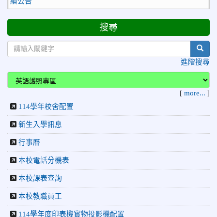
2026-03-30
賀 本校小鐵人隊參加2026普悠瑪鐵人三
榮譽
項賽榮獲佳績！
搜尋
2026-03-30
賀 本校田徑隊參加2026年第二屆楊傳廣
榮譽
盃全民田徑聯賽 榮獲國小男生團體總錦標第一名！
sear
2026-03-25
114低年級國語演說成績公告
榮譽
進階搜尋
2026-03-23
臺中教育大學智慧教育中心辦理「Apple
Professional Learning Live：專業學習線上課程（四月、五
[
more...
]
月、六月）」訊息，請老師們踴躍報名參加
114學年校舍配置
2026-03-19
115年溫世仁作文校內初賽成績公告
榮譽
新生入學訊息
2026-03-17
賀 本校游泳隊參加115年花蓮縣市長盃分
榮譽
齡游泳錦標賽 榮獲佳績！
行事曆
2026-03-09
賀 本校棒球隊參加115年花蓮縣社區社團
榮譽
本校電話分機表
棒球對抗賽暨115年全國三級棒球賽花蓮縣代表隊選拔賽 榮獲
本校課表查詢
亞軍！
2026-03-05
賀 本校籃球隊參加花蓮縣114學年度國民
榮譽
本校教職員工
小學籃球聯賽-260組 榮獲冠軍！
114學年度印表機實物投影機配置