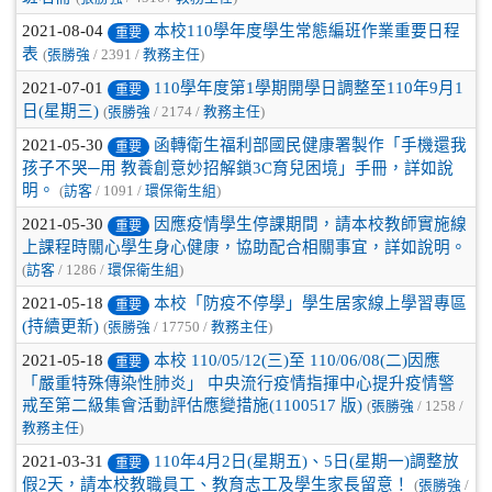
2021-08-04
本校110學年度學生常態編班作業重要日程
重要
表
(
張勝強
/ 2391 /
教務主任
)
2021-07-01
110學年度第1學期開學日調整至110年9月1
重要
日(星期三)
(
張勝強
/ 2174 /
教務主任
)
2021-05-30
函轉衛生福利部國民健康署製作「手機還我
重要
孩子不哭─用 教養創意妙招解鎖3C育兒困境」手冊，詳如說
明。
(
訪客
/ 1091 /
環保衛生組
)
2021-05-30
因應疫情學生停課期間，請本校教師實施線
重要
上課程時關心學生身心健康，協助配合相關事宜，詳如說明。
(
訪客
/ 1286 /
環保衛生組
)
2021-05-18
本校「防疫不停學」學生居家線上學習專區
重要
(持續更新)
(
張勝強
/ 17750 /
教務主任
)
2021-05-18
本校 110/05/12(三)至 110/06/08(二)因應
重要
「嚴重特殊傳染性肺炎」 中央流行疫情指揮中心提升疫情警
戒至第二級集會活動評估應變措施(1100517 版)
(
張勝強
/ 1258 /
教務主任
)
2021-03-31
110年4月2日(星期五)、5日(星期一)調整放
重要
假2天，請本校教職員工、教育志工及學生家長留意！
(
張勝強
/