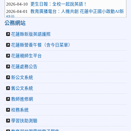
2026-04-01
教育廣播電台：人機共創 花蓮中正國小啟動AI新
紀元
2026-03-30
花蓮新聞網：中正國小攜手AI啟動課程革新 全
公務網站
校共創校訂課程新典範
2026-03-30
更生日報：人機共創「校訂課程」中正國小啟動
花蓮縣新版英語護照
AI 教學新紀元
花蓮縣營養午餐（含今日菜單）
2026-03-21
教育廣播電台：跟著文化去旅行 花蓮中正國小與
菲律賓友校交流
花蓮親師生平台
2026-03-19
花蓮新聞網:中正國小游泳隊勇奪26金 市長盃分
齡游泳錦標賽再創佳績
花蓮處務公告
2026-04-27
更生新聞網:中正小老闆大市集熱鬧開鑼 營收捐光
新公文系統
復洪災
2026-04-27
花蓮新聞網:中正國小70週年校慶開跑 「小老闆
舊公文系統
大市集」實踐學習傳遞愛
2026-04-10
更生日報：全校一起說英語！
教師進修網
2026-04-01
教育廣播電台：人機共創 花蓮中正國小啟動AI新
校務系統
紀元
2026-03-30
花蓮新聞網：中正國小攜手AI啟動課程革新 全
學習扶助測驗
校共創校訂課程新典範