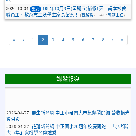
2020-10-04
109年10月9日(星期五)補假1天，請本校教
重要
職員工、教育志工及學生家長留意！
(
張勝強
/ 1241 /
教務主任
)
第一頁
上一頁
(目前頁次)
下一頁
最後
«
‹
1
2
3
4
5
6
7
8
›
»
媒體報導
2026-04-27
更生新聞網:中正小老闆大市集熱鬧開鑼 營收捐光
復洪災
2026-04-27
花蓮新聞網:中正國小70週年校慶開跑 「小老闆
大市集」實踐學習傳遞愛
2026-04-10
更生日報：全校一起說英語！