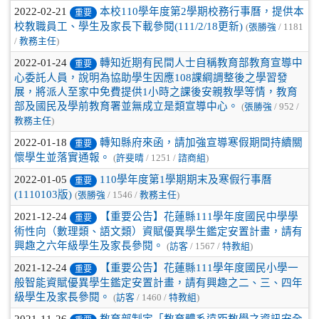
2022-02-21
本校110學年度第2學期校務行事曆，提供本
重要
校教職員工、學生及家長下載參閱(111/2/18更新)
(
張勝強
/ 1181
/
教務主任
)
2022-01-24
轉知近期有民間人士自稱教育部教育宣導中
重要
心委託人員，說明為協助學生因應108課綱調整後之學習發
展，將派人至家中免費提供1小時之課後安親教學等情，教育
部及國民及學前教育署並無成立是類宣導中心。
(
張勝強
/ 952 /
教務主任
)
2022-01-18
轉知縣府來函，請加強宣導寒假期間持續關
重要
懷學生並落實通報。
(
許斐晴
/ 1251 /
諮商組
)
2022-01-05
110學年度第1學期期末及寒假行事曆
重要
(1110103版)
(
張勝強
/ 1546 /
教務主任
)
2021-12-24
【重要公告】花蓮縣111學年度國民中學學
重要
術性向（數理類、語文類）資賦優異學生鑑定安置計畫，請有
興趣之六年級學生及家長參閱。
(
訪客
/ 1567 /
特教組
)
2021-12-24
【重要公告】花蓮縣111學年度國民小學一
重要
般智能資賦優異學生鑑定安置計畫，請有興趣之二、三、四年
級學生及家長參閱。
(
訪客
/ 1460 /
特教組
)