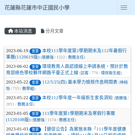
花蓮縣花蓮市中正國民小學
Toggl
本站消息
分月文章
⏸
文章列表
2023-06-19
本校111學年度第2學期期末及112年暑假行
重要
事曆(1120619版)
(
張勝強
/ 1222 /
教務主任
)
2023-06-02
環境教育人員認證線上申請系統，預計於教
重要
育部綠色學校夥伴網路平臺正式上線
(
訪客
/ 776 /
環保衛生組
)
2023-05-22
112/5/25(四) 基本學力檢核作息時間表
(
林純
重要
怡
/ 715 /
教學組
)
2023-05-22
本校112學年度一年級新生家長須知
(
張勝強
/
重要
2851 /
教務主任
)
2023-01-05
111學年度第1學期期末及寒假行事曆
重要
(1120108版)
(
張勝強
/ 1174 /
教務主任
)
2023-01-03
【健促公告】為實施本縣「111學年度健康
重要