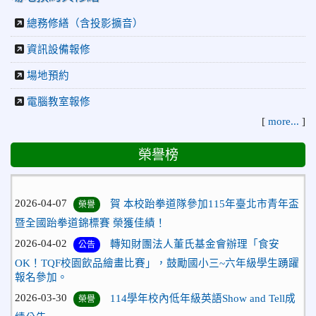
總務修繕（含投影擴音）
資訊設備報修
場地預約
電腦教室報修
[
more...
]
榮譽榜
2026-04-07
賀 本校跆拳道隊參加115年臺北市青年盃
榮譽
暨全國跆拳道錦標賽 榮獲佳績！
2026-04-02
轉知財團法人董氏基金會辦理「食安
公告
OK！TQF校園飲品繪畫比賽」，鼓勵國小三~六年級學生踴躍
報名參加。
2026-03-30
114學年校內低年級英語Show and Tell成
榮譽
績公告