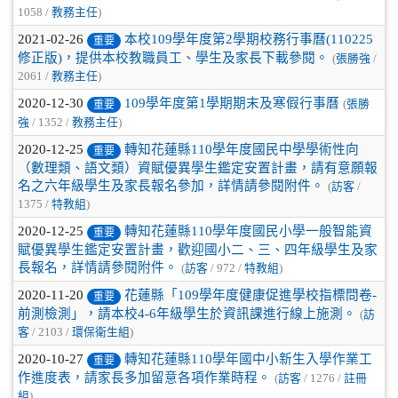
1058 /
教務主任
)
2021-02-26
本校109學年度第2學期校務行事曆(110225
重要
修正版)，提供本校教職員工、學生及家長下載參閱。
(
張勝強
/
2061 /
教務主任
)
2020-12-30
109學年度第1學期期末及寒假行事曆
(
張勝
重要
強
/ 1352 /
教務主任
)
2020-12-25
轉知花蓮縣110學年度國民中學學術性向
重要
（數理類、語文類）資賦優異學生鑑定安置計畫，請有意願報
名之六年級學生及家長報名參加，詳情請參閱附件。
(
訪客
/
1375 /
特教組
)
2020-12-25
轉知花蓮縣110學年度國民小學一般智能資
重要
賦優異學生鑑定安置計畫，歡迎國小二、三、四年級學生及家
長報名，詳情請參閱附件。
(
訪客
/ 972 /
特教組
)
2020-11-20
花蓮縣「109學年度健康促進學校指標問卷-
重要
前測檢測」，請本校4-6年級學生於資訊課進行線上施測。
(
訪
客
/ 2103 /
環保衛生組
)
2020-10-27
轉知花蓮縣110學年國中小新生入學作業工
重要
作進度表，請家長多加留意各項作業時程。
(
訪客
/ 1276 /
註冊
組
)