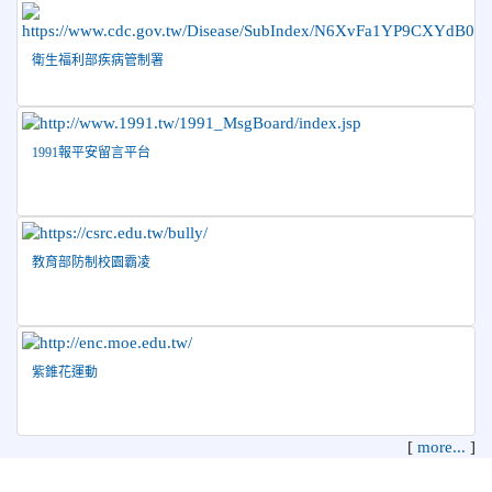
2026-02-23
賀 本校田徑隊參加 115 年花蓮縣縣長盃
榮譽
中小學聯運暨全中運及ICG縣代表隊田徑選拔賽 榮獲佳績！
衛生福利部疾病管制署
2026-02-11
本校學生參加花蓮縣慶祝115年元宵節花
榮譽
燈比賽得獎名單
2026-02-11
115年「傑出代理教師遴選及表揚」初審與推薦
事宜,請符合推薦資格並有意參加遴選之教育同仁,於115年3月
1991報平安留言平台
9日(一)前填具推薦表並檢附相關事證1式12份送人事室辦
理。
2026-01-31
本校參加114學年度Scratch貓咪盃競賽縣
榮譽
內選拔系列賽－複賽成績優異
教育部防制校園霸凌
紫錐花運動
[
more...
]
花蓮縣花蓮市中正國民小學 地址：970 花蓮縣花蓮市中正路210
號