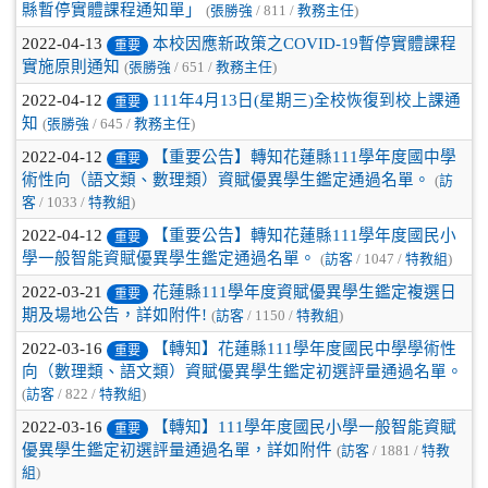
縣暫停實體課程通知單」
(
張勝強
/ 811 /
教務主任
)
2022-04-13
本校因應新政策之COVID-19暫停實體課程
重要
實施原則通知
(
張勝強
/ 651 /
教務主任
)
2022-04-12
111年4月13日(星期三)全校恢復到校上課通
重要
知
(
張勝強
/ 645 /
教務主任
)
2022-04-12
【重要公告】轉知花蓮縣111學年度國中學
重要
術性向（語文類、數理類）資賦優異學生鑑定通過名單。
(
訪
客
/ 1033 /
特教組
)
2022-04-12
【重要公告】轉知花蓮縣111學年度國民小
重要
學一般智能資賦優異學生鑑定通過名單。
(
訪客
/ 1047 /
特教組
)
2022-03-21
花蓮縣111學年度資賦優異學生鑑定複選日
重要
期及場地公告，詳如附件!
(
訪客
/ 1150 /
特教組
)
2022-03-16
【轉知】花蓮縣111學年度國民中學學術性
重要
向（數理類、語文類）資賦優異學生鑑定初選評量通過名單。
(
訪客
/ 822 /
特教組
)
2022-03-16
【轉知】111學年度國民小學一般智能資賦
重要
優異學生鑑定初選評量通過名單，詳如附件
(
訪客
/ 1881 /
特教
組
)