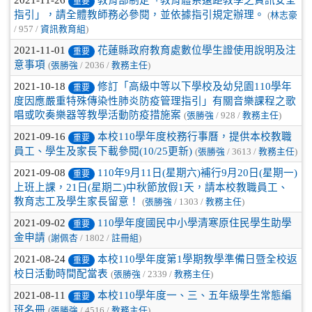
2021-11-26
教育部制定「教育體系遠距教學之資訊安全
重要
指引」，請全體教師務必參閱，並依據指引規定辦理。
(
林志豪
/ 957 /
資訊教育組
)
2021-11-01
花蓮縣政府教育處數位學生證使用說明及注
重要
意事項
(
張勝強
/ 2036 /
教務主任
)
2021-10-18
修訂「高級中等以下學校及幼兒園110學年
重要
度因應嚴重特殊傳染性肺炎防疫管理指引」有關音樂課程之歌
唱或吹奏樂器等教學活動防疫措施案
(
張勝強
/ 928 /
教務主任
)
2021-09-16
本校110學年度校務行事曆，提供本校教職
重要
員工、學生及家長下載參閱(10/25更新)
(
張勝強
/ 3613 /
教務主任
)
2021-09-08
110年9月11日(星期六)補行9月20日(星期一)
重要
上班上課，21日(星期二)中秋節放假1天，請本校教職員工、
教育志工及學生家長留意！
(
張勝強
/ 1303 /
教務主任
)
2021-09-02
110學年度國民中小學清寒原住民學生助學
重要
金申請
(
謝佩杏
/ 1802 /
註冊組
)
2021-08-24
本校110學年度第1學期教學準備日暨全校返
重要
校日活動時間配當表
(
張勝強
/ 2339 /
教務主任
)
2021-08-11
本校110學年度一、三、五年級學生常態編
重要
班名冊
(
張勝強
/ 4516 /
教務主任
)