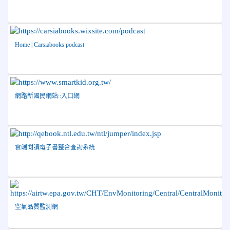
2026-03-30
賀 本校小鐵人隊參加2026普悠瑪鐵人三
榮譽
項賽榮獲佳績！
2026-03-30
賀 本校田徑隊參加2026年第二屆楊傳廣
榮譽
Home | Carsiabooks podcast
盃全民田徑聯賽 榮獲國小男生團體總錦標第一名！
2026-03-25
114低年級國語演說成績公告
榮譽
2026-03-23
臺中教育大學智慧教育中心辦理「Apple
Professional Learning Live：專業學習線上課程（四月、五
網路新國民網站::入口網
月、六月）」訊息，請老師們踴躍報名參加
2026-03-19
115年溫世仁作文校內初賽成績公告
榮譽
2026-03-17
賀 本校游泳隊參加115年花蓮縣市長盃分
榮譽
齡游泳錦標賽 榮獲佳績！
雲端閱讀電子書整合查詢系統
2026-03-09
賀 本校棒球隊參加115年花蓮縣社區社團
榮譽
棒球對抗賽暨115年全國三級棒球賽花蓮縣代表隊選拔賽 榮獲
亞軍！
2026-03-05
賀 本校籃球隊參加花蓮縣114學年度國民
榮譽
空氣品質監測網
小學籃球聯賽-260組 榮獲冠軍！